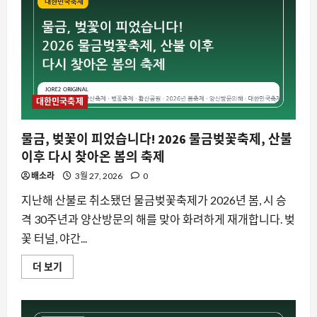
거
기
랑
벚
꽃
한
마
당
으
로
봄
을
대한민국축제
맞
이
하
물금, 벚꽃이 피었습니다! 2026 물금벚꽃축제, 산불
다
에
이후 다시 찾아온 봄의 축제
대
해
배소라
3월 27, 2026
0
더
읽
어
지난해 산불로 취소됐던 물금벚꽃축제가 2026년 봄, 시 승
보
격 30주년과 양산방문의 해를 맞아 화려하게 재개합니다. 벚
기
꽃 터널, 야간...
물
더 보기
금,
벚
꽃
이
피