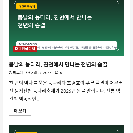
호
드
론
라
이
트
쇼,
하
반
기
일
정
대한민국축제
과
관
람
봄날의 농다리, 진천에서 만나는 천년의 숨결
포
인
배소라
3월 27, 2026
0
트
총
정
천 년의 역사를 품은 농다리와 초평호의 푸른 물결이 어우러
리
에
진 생거진천 농다리축제가 2026년 봄을 알립니다. 전통 택
대
해
견의 역동적인...
더
읽
봄
어
더 보기
날
보
의
기
농
다
리,