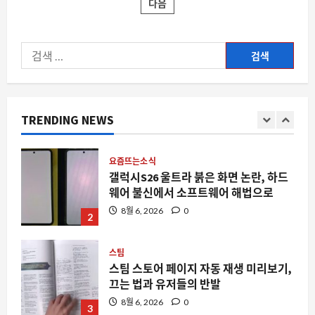
다: 5만 달러 대 중형 SUV의 첫 모습과 전
다음
제
페
20
략적 의미
회
5
수
8월 6, 2026
0
이
진
검
공
원
지
색:
자동차
벌
2026 대학생 자작자동차 포뮬러 대회, 한
터
산
매
국 모빌리티의 미래가 여기서 결정된다
한
마
TRENDING NEWS
8월 6, 2026
0
당
1
김
축
제
안
요즘뜨는소식
내
에
갤럭시S26 울트라 붉은 화면 논란, 하드
대
웨어 불신에서 소프트웨어 해법으로
해
더
8월 6, 2026
0
읽
2
어
보
기
스팀
스팀 스토어 페이지 자동 재생 미리보기,
끄는 법과 유저들의 반발
8월 6, 2026
0
3