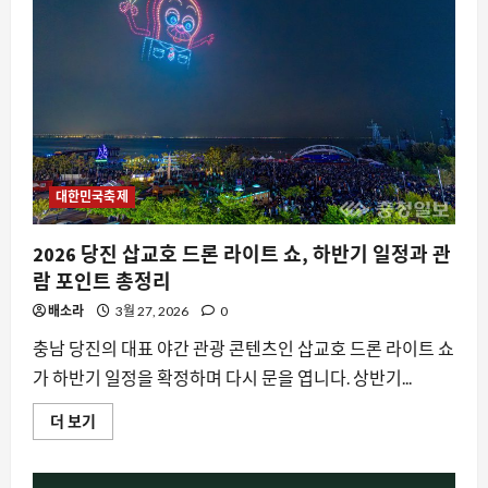
제,
봄
날
의
도
자
예
술
마
을
에
서
만
대한민국축제
나
는
12
2026 당진 삽교호 드론 라이트 쇼, 하반기 일정과 관
번
째
람 포인트 총정리
여
정
배소라
3월 27, 2026
0
에
대
충남 당진의 대표 야간 관광 콘텐츠인 삽교호 드론 라이트 쇼
해
더
가 하반기 일정을 확정하며 다시 문을 엽니다. 상반기...
읽
어
보
2026
더 보기
기
당
진
삽
교