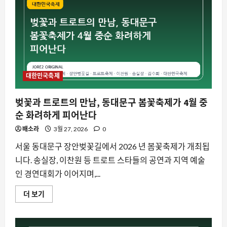
진
천
에
서
만
나
는
천
년
의
숨
대한민국축제
결
에
대
벚꽃과 트로트의 만남, 동대문구 봄꽃축제가 4월 중
해
더
순 화려하게 피어난다
읽
어
배소라
3월 27, 2026
0
보
기
서울 동대문구 장안벚꽃길에서 2026 년 봄꽃축제가 개최됩
니다. 송실장, 이찬원 등 트로트 스타들의 공연과 지역 예술
인 경연대회가 이어지며,...
벚
더 보기
꽃
과
트
로