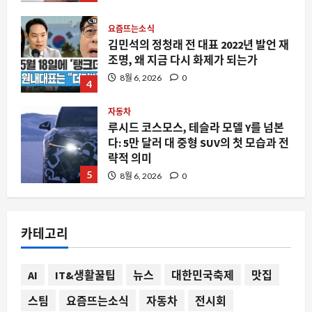
요즘뜨는소식
김민석의 정청래 전 대표 2022년 발언 재
조명, 왜 지금 다시 화제가 되는가
8월 6, 2026
0
4
자동차
루시드 코스모스, 테슬라 모델 Y를 넘본
다: 5만 달러 대 중형 SUV의 첫 모습과 전
략적 의미
5
8월 6, 2026
0
자동차
2026 대학생 자작자동차 포뮬러 대회, 한
카테고리
국 모빌리티의 미래가 여기서 결정된다
8월 6, 2026
0
1
AI
IT&생활꿀팁
뉴스
대한민국축제
맛집
스팀
요즘뜨는소식
자동차
전시회
요즘뜨는소식