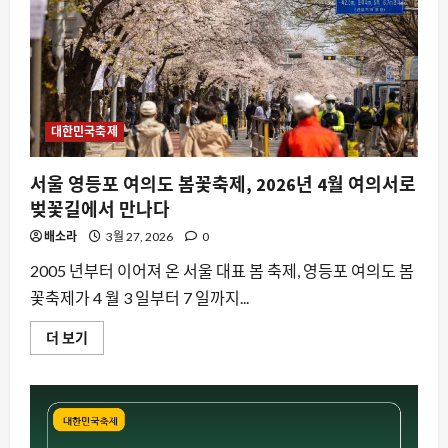
줄
다
리
기
축
제
안
내
에
대
대한민국축제
해
더
읽
서울 영등포 여의도 봄꽃축제, 2026년 4월 여의서로
어
보
벚꽃길에서 만나다
기
배소라
3월 27, 2026
0
2005 년부터 이어져 온 서울 대표 봄 축제, 영등포 여의도 봄
꽃축제가 4 월 3 일부터 7 일까지...
서
더 보기
울
영
등
포
여
의
도