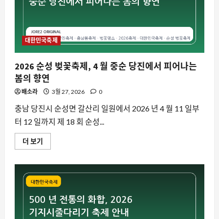
대한민국축제
2026 순성 벚꽃축제, 4 월 중순 당진에서 피어나는
봄의 향연
배소라
3월 27, 2026
0
충남 당진시 순성면 갈산리 일원에서 2026 년 4 월 11 일부
터 12 일까지 제 18 회 순성...
2026
더 보기
순
성
벚
꽃
축
제,
4
월
중
순
당