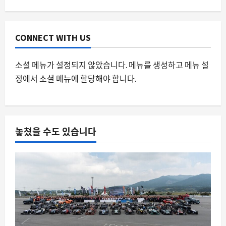
갤럭시S26 울트라 붉은 화면 논란, 하드
웨어 불신에서 소프트웨어 해법으로
8월 6, 2026
0
2
CONNECT WITH US
스팀
소셜 메뉴가 설정되지 않았습니다. 메뉴를 생성하고 메뉴 설
스팀 스토어 페이지 자동 재생 미리보기,
정에서 소셜 메뉴에 할당해야 합니다.
끄는 법과 유저들의 반발
8월 6, 2026
0
3
요즘뜨는소식
놓쳤을 수도 있습니다
김민석의 정청래 전 대표 2022년 발언 재
조명, 왜 지금 다시 화제가 되는가
8월 6, 2026
0
4
자동차
루시드 코스모스, 테슬라 모델 Y를 넘본
다: 5만 달러 대 중형 SUV의 첫 모습과 전
략적 의미