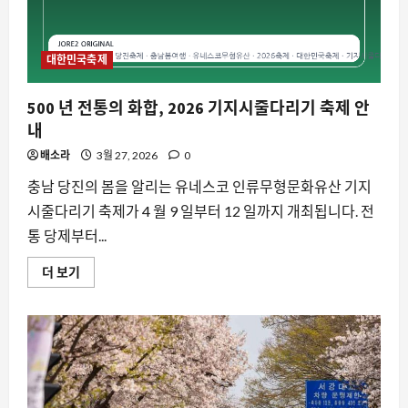
진
에
서
피
어
대한민국축제
나
는
봄
500 년 전통의 화합, 2026 기지시줄다리기 축제 안
의
향
내
연
에
배소라
3월 27, 2026
0
대
해
더
충남 당진의 봄을 알리는 유네스코 인류무형문화유산 기지
읽
시줄다리기 축제가 4 월 9 일부터 12 일까지 개최됩니다. 전
어
보
통 당제부터...
기
500
더 보기
년
전
통
의
화
합,
2026
기
지
시