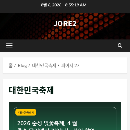
콘
8월 6, 2026
8:55:19 AM
텐
츠
JORE2
로
바
로
기
가
본
기
메
홈
Blog
대한민국축제
페이지 27
뉴
대한민국축제