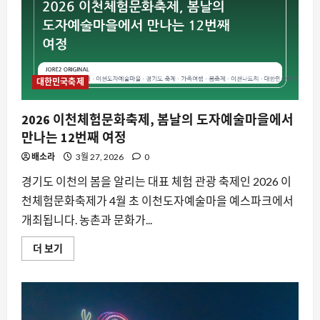
봄
꽃
축
제,
2026
년
4
월
여
대한민국축제
의
서
로
2026 이천체험문화축제, 봄날의 도자예술마을에서
벚
꽃
만나는 12번째 여정
길
에
배소라
3월 27, 2026
0
서
만
나
경기도 이천의 봄을 알리는 대표 체험 관광 축제인 2026 이
다
천체험문화축제가 4월 초 이천도자예술마을 예스파크에서
에
대
개최됩니다. 농촌과 문화가...
해
더
읽
2026
더 보기
어
이
보
천
기
체
험
문
화
축