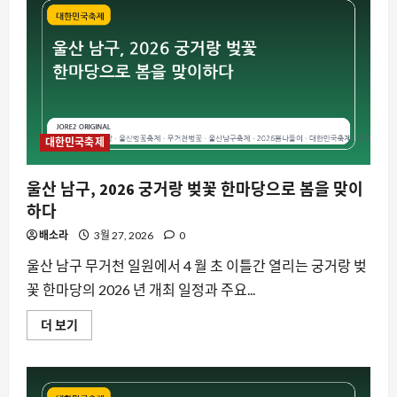
트
의
만
남,
동
대
문
구
봄
꽃
축
제
대한민국축제
가
4
월
울산 남구, 2026 궁거랑 벚꽃 한마당으로 봄을 맞이
중
순
하다
화
려
배소라
3월 27, 2026
0
하
게
피
울산 남구 무거천 일원에서 4 월 초 이틀간 열리는 궁거랑 벚
어
꽃 한마당의 2026 년 개최 일정과 주요...
난
다
에
울
더 보기
대
산
해
남
더
구,
읽
2026
어
궁
보