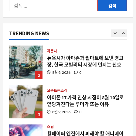
에
검
서
이
열
색:
자동차
리
뉴욕시가 아마존과 월마트에 보낸 경고
는
지
제
장, 한국 모빌리티 시장에 던지는 신호
54
회
TRENDING NEWS
매
8월 9, 2026
0
2
필
리
핀
김
유
요즘뜨는소식
학
박
아이폰 17 가격 인상 시점이 8월 10일로
람
앞당겨진다는 루머가 뜨는 이유
회
안
8월 9, 2026
0
내
3
에
대
해
스팀
더
월페이퍼 엔진에서 피해야 할 애니메이
읽
어
션 배경화면과 멀티 모니터 환경의 숨은
보
함정
기
4
8월 9, 2026
0
요즘뜨는소식