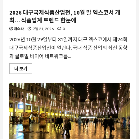
더
읽
2026 대구국제식품산업전, 10월 말 엑스코서 개
어
보
최… 식품업계 트렌드 한눈에
기
배소라
7월 21, 2026
0
2026년 10월 29일부터 31일까지 대구 엑스코에서 제24회
대구국제식품산업전이 열린다. 국내 식품 산업의 최신 동향
과 글로벌 바이어 네트워크를...
2026
더 보기
대
구
국
제
식
품
산
업
전,
10
월
말
엑
스
코
서