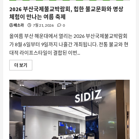
반
려
2026 부산국제불교박람회, 힙한 불교문화와 명상
인
과
체험이 만나는 여름 축제
반
려
배소라
7월 21, 2026
0
동
물
의
올여름 부산 해운대에서 열리는 2026 부산국제불교박람회
여
가 8월 6일부터 9일까지 나흘간 개최됩니다. 전통 불교와 현
름
축
대적 라이프스타일이 결합된 이번...
제
가
시
2026
더 보기
작
부
됩
산
니
국
다
제
에
불
대
교
해
박
더
람
읽
회,
어
힙
보
한
기
불
교
문
화
와
명