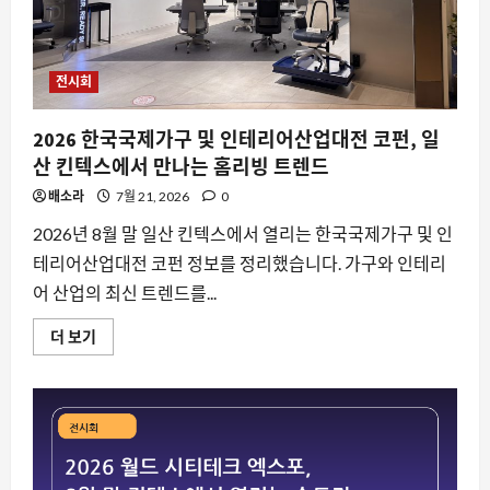
상
체
험
이
만
전시회
나
는
여
2026 한국국제가구 및 인테리어산업대전 코펀, 일
름
축
산 킨텍스에서 만나는 홈리빙 트렌드
제
에
배소라
대
7월 21, 2026
0
해
더
2026년 8월 말 일산 킨텍스에서 열리는 한국국제가구 및 인
읽
어
테리어산업대전 코펀 정보를 정리했습니다. 가구와 인테리
보
기
어 산업의 최신 트렌드를...
2026
더 보기
한
국
국
제
가
구
및
인
테
리