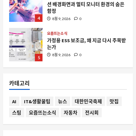
가정용 ESS 보조금, 왜 지금 다시 주목받
는가
8월 9, 2026
0
5
스팀
맥에서 스팀 리모트 플레이가 갑자기 멈
춘다면, 애플 TV가 원인일 수 있습니다
8월 9, 2026
0
1
자동차
뉴욕시가 아마존과 월마트에 보낸 경고
카테고리
장, 한국 모빌리티 시장에 던지는 신호
8월 9, 2026
0
2
AI
IT&생활꿀팁
뉴스
대한민국축제
맛집
스팀
요즘뜨는소식
자동차
전시회
요즘뜨는소식
아이폰 17 가격 인상 시점이 8월 10일로
앞당겨진다는 루머가 뜨는 이유
8월 9, 2026
0