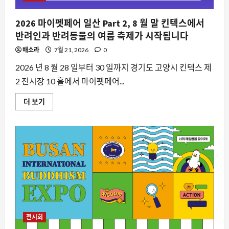
즌
강
남
2026 마이펫페어 일산 Part 2, 8 월 말 킨텍스에서
에
서
반려인과 반려동물의 여름 축제가 시작됩니다
만
나
배소라
7월 21, 2026
0
는
창
작
2026 년 8 월 28 일부터 30 일까지 경기도 고양시 킨텍스 제
자
2 전시장 10 홀에서 마이펫페어...
의
해
방
2026
더 보기
구
마
에
이
대
펫
해
페
더
어
읽
일
어
산
보
Part
기
2,
8
월
말
킨
텍
스
에
전시회
서