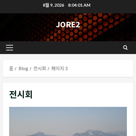
콘
8월 9, 2026
8:04:02 AM
텐
츠
JORE2
로
바
로
기
가
본
기
메
홈
Blog
전시회
페이지 3
뉴
전시회