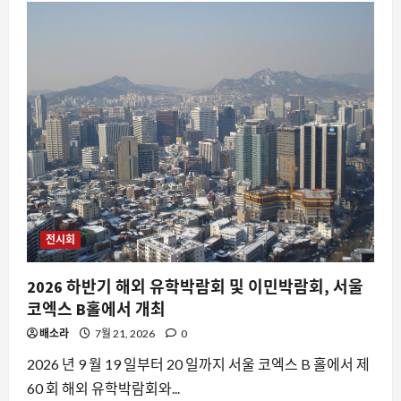
부
동
산
투
자
와
주
거
트
렌
드
를
한
눈
에,
제
12
회
집
전시회
코
노
미
2026 하반기 해외 유학박람회 및 이민박람회, 서울
박
람
코엑스 B홀에서 개최
회
개
배소라
최
7월 21, 2026
0
안
내
2026 년 9 월 19 일부터 20 일까지 서울 코엑스 B 홀에서 제
에
대
60 회 해외 유학박람회와...
해