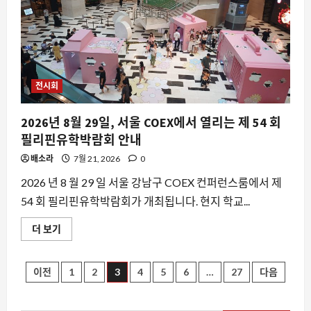
월
앞당겨진다는 루머가 뜨는 이유
일
산
8월 9, 2026
0
3
킨
텍
스
스팀
에
서
월페이퍼 엔진에서 피해야 할 애니메이
열
전시회
션 배경화면과 멀티 모니터 환경의 숨은
린
다
함정
에
2026년 8월 29일, 서울 COEX에서 열리는 제 54 회
4
대
8월 9, 2026
0
해
필리핀유학박람회 안내
더
읽
요즘뜨는소식
배소라
7월 21, 2026
0
어
보
가정용 ESS 보조금, 왜 지금 다시 주목받
기
2026 년 8 월 29 일 서울 강남구 COEX 컨퍼런스룸에서 제
는가
54 회 필리핀유학박람회가 개최됩니다. 현지 학교...
8월 9, 2026
0
5
2026
더 보기
년
8
스팀
월
맥에서 스팀 리모트 플레이가 갑자기 멈
29
글
이전
1
2
3
4
5
6
…
27
다음
일,
춘다면, 애플 TV가 원인일 수 있습니다
서
울
8월 9, 2026
0
페
1
COEX