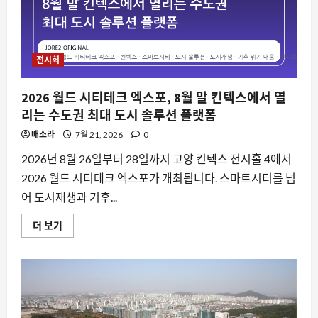
어
산
업
대
전
코
전시회
펀,
일
산
2026 월드 시티테크 엑스포, 8월 말 킨텍스에서 열
킨
텍
리는 수도권 최대 도시 솔루션 플랫폼
스
에
배소라
7월 21, 2026
0
서
만
나
2026년 8월 26일부터 28일까지 고양 킨텍스 전시홀 4에서
는
2026 월드 시티테크 엑스포가 개최됩니다. 스마트시티를 넘
홈
리
어 도시재생과 기후...
빙
트
렌
2026
더 보기
드
월
에
드
대
시
해
티
더
테
읽
크
어
엑
보
스
기
포,