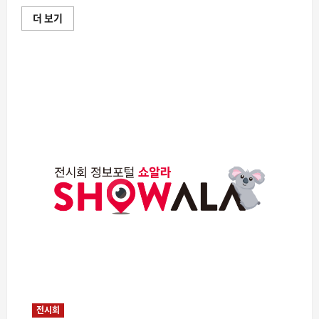
더
읽
2026
더 보기
어
하
보
반
기
기
해
외
유
학
박
람
회
및
이
민
박
람
회,
서
울
코
엑
스
B
홀
에
서
개
최
에
대
전시회
해