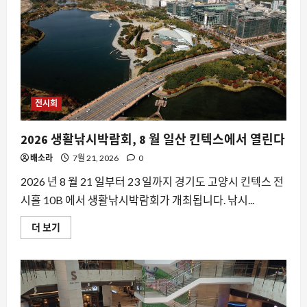
8
월
말
킨
텍
스
에
서
열
리
는
전시회
수
도
권
2026 생활낚시박람회, 8 월 일산 킨텍스에서 열린다
최
대
배소라
7월 21, 2026
0
도
시
솔
2026 년 8 월 21 일부터 23 일까지 경기도 고양시 킨텍스 전
루
자동차
션
시홀 10B 에서 생활낚시박람회가 개최됩니다. 낚시...
플
뉴욕시가 아마존과 월마트에 보낸 경고
랫
장, 한국 모빌리티 시장에 던지는 신호
2026
폼
더 보기
생
에
8월 9, 2026
0
활
대
2
낚
해
시
더
박
읽
람
어
요즘뜨는소식
회,
보
아이폰 17 가격 인상 시점이 8월 10일로
8
기