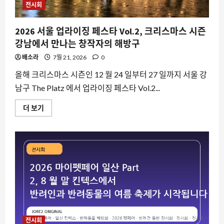
개
전시회
최…
식
품
2026 서울 업라이징 페스타 Vol.2, 크리스마스 시즌
업
계
강남에서 만나는 창작자의 해방구
트
렌
배소라
7월 21, 2026
0
드
한
올해 크리스마스 시즌인 12 월 24 일부터 27 일까지 서울 강
눈
에
남구 The Platz 에서 업라이징 페스타 Vol.2...
에
대
해
2026
더 보기
더
서
읽
울
어
업
보
라
기
이
징
페
스
타
Vol.2,
크
리
스
마
스
시
전시회