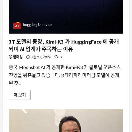
AI
3T 모델의 등장, Kimi-K3 가 HuggingFace 에 공개
되며 AI 업계가 주목하는 이유
임태성
7월 27, 2026
0
중국 Moonshot AI 가 공개한 Kimi-K3 가 글로벌 오픈소스
진영을 뒤흔들고 있습니다. 3 테라파라미터급 모델이 공개
된 첫...
3T
더 보기
모
델
의
등
장,
Kimi-
K3
가
HuggingFace