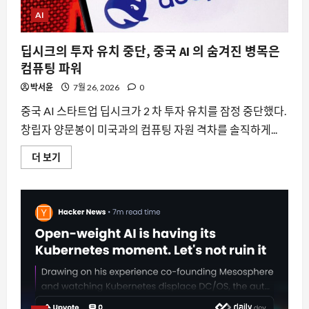
을
잃
AI
는
다
에
딥시크의 투자 유치 중단, 중국 AI 의 숨겨진 병목은
대
해
컴퓨팅 파워
더
읽
박서윤
7월 26, 2026
0
어
보
기
중국 AI 스타트업 딥시크가 2 차 투자 유치를 잠정 중단했다.
창립자 양문봉이 미국과의 컴퓨팅 자원 격차를 솔직하게...
딥
더 보기
시
크
의
투
자
유
치
중
단,
중
국
AI
의
숨
겨