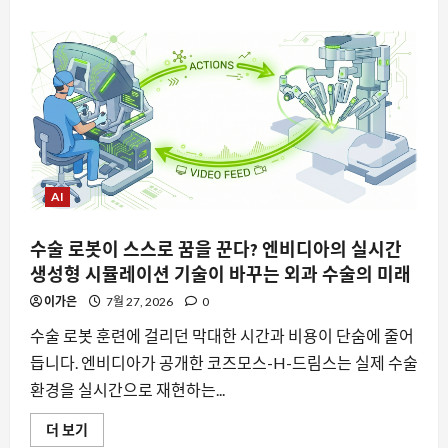
의
경
계
를
허
물
때,
우
리
는
무
엇
을
새
AI
로
시
작
수술 로봇이 스스로 꿈을 꾼다? 엔비디아의 실시간
해
야
생성형 시뮬레이션 기술이 바꾸는 외과 수술의 미래
할
까
이가은
7월 27, 2026
0
에
대
해
수술 로봇 훈련에 걸리던 막대한 시간과 비용이 단숨에 줄어
더
듭니다. 엔비디아가 공개한 코즈모스-H-드림스는 실제 수술
읽
어
환경을 실시간으로 재현하는...
보
기
수
더 보기
술