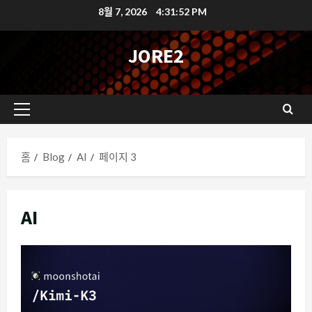
콘
8월 7, 2026
4:31:53 PM
텐
츠
JORE2
로
바
로
기
가
본
기
메
홈
Blog
AI
페이지 3
뉴
AI