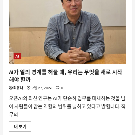
에
공
개
되
며
AI
업
계
가
주
목
하
는
AI
이
유
에
AI가 일의 경계를 허물 때, 우리는 무엇을 새로 시작
대
해
해야 할까
더
읽
최유나
어
7월 27, 2026
0
보
기
오픈AI의 최신 연구는 AI가 단순히 업무를 대체하는 것을 넘
어 사람들이 맡는 역할의 범위를 넓히고 있다고 밝힙니다. 직
무의...
AI
더 보기
가
일