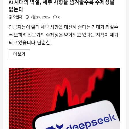
AI 시대의 역설, 세부 사항을 넘겨줄수록 주체성을
대
해
잃는다
더
읽
오민재
7월 27, 2026
0
어
보
기
인공지능이 일의 세부 사항을 대신해 준다는 기대가 커질수
록 오히려 전문가의 주체성은 약화되고 있다는 지적이 제기
되고 있습니다. 단순한...
AI
더 보기
시
대
의
역
설,
세
부
사
항
을
넘
겨
줄
수
록
주
체
성