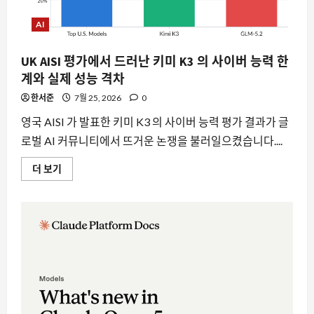
맞
다:
AI
왜
지
금
주
UK AISI 평가에서 드러난 키미 K3 의 사이버 능력 한
목
계와 실제 성능 격차
받
는
가
한서준
7월 25, 2026
0
에
대
영국 AISI 가 발표한 키미 K3 의 사이버 능력 평가 결과가 글
해
요즘뜨는소식
더
로벌 AI 커뮤니티에서 뜨거운 논쟁을 불러일으켰습니다....
AI 에이전트 명령 승인, 인간이 놓친 위협
읽
어
은 3 분의 1
보
UK
더 보기
기
8월 7, 2026
0
AISI
2
평
가
에
서
AI
드
구글 딥마인드, 사이클론 예측의 판도를
러
난
바꾼 WeatherNext 2의 등장
키
미
8월 7, 2026
0
3
K3
의
사
이
자동차