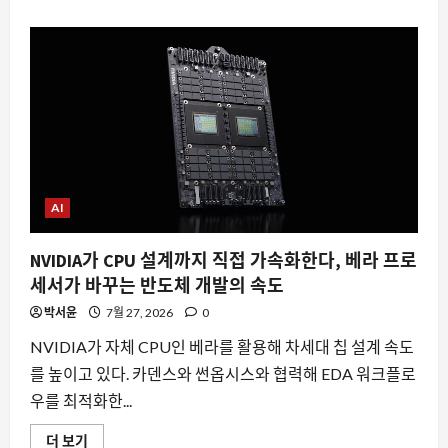
소
외
스
과
AI
수
의
술
새
의
로
미
운
래
전
에
성
대
기,
해
산
더
업
읽
리
어
더
보
들
기
AI
이
뭉
친
NVIDIA가 CPU 설계까지 직접 가속화한다, 베라 프로
보
안
세서가 바꾸는 반도체 개발의 속도
동
맹
박서윤
7월 27, 2026
0
의
의
미
NVIDIA가 자체 CPU인 베라를 활용해 차세대 칩 설계 속도
에
대
를 높이고 있다. 카덴스와 썬옵시스와 협력해 EDA 워크플로
해
더
우를 최적화한...
읽
어
NVIDIA
보
더 보기