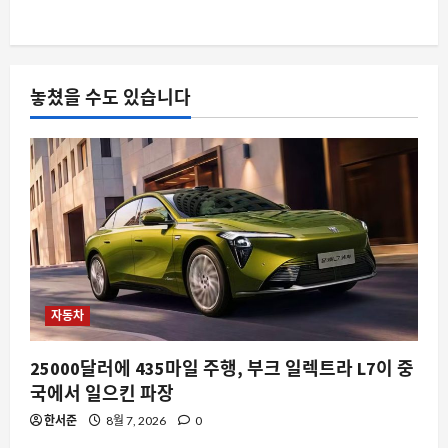
8월 7, 2026
0
4
요즘뜨는소식
놓쳤을 수도 있습니다
마리오카트 8에서 패레토 최적화를 발견
하다: 승리를 위한 수학적 접근
8월 7, 2026
0
5
자동차
25000달러에 435마일 주행, 부크 일렉트라 L7이 중
국에서 일으킨 파장
한서준
8월 7, 2026
0