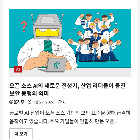
로
봇
이
스
스
로
꿈
을
꾼
다?
엔
비
디
아
의
실
AI
시
간
생
오픈 소스 AI의 새로운 전성기, 산업 리더들이 뭉친
성
형
보안 동맹의 의미
시
뮬
윤지후
7월 27, 2026
0
레
이
션
글로벌 AI 산업이 오픈 소스 기반의 보안 표준을 향해 급격히
기
술
움직이고 있습니다. 주요 기업들이 연합해 만든 오픈...
이
바
오
더 보기
꾸
픈
는