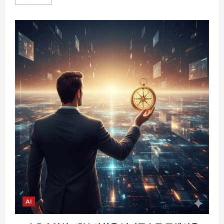
가
기
CPU
설
계
까
지
직
접
가
속
화
한
다,
베
라
프
로
세
서
가
바
꾸
는
반
도
체
개
발
의
AI
속
도
에