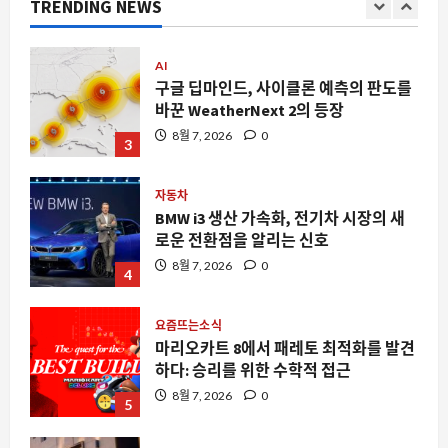
는
TRENDING NEWS
매
8월 7, 2026
0
2
가
에
대
김
해
AI
더
읽
구글 딥마인드, 사이클론 예측의 판도를
어
바꾼 WeatherNext 2의 등장
보
기
8월 7, 2026
0
3
자동차
BMW i3 생산 가속화, 전기차 시장의 새
로운 전환점을 알리는 신호
8월 7, 2026
0
4
요즘뜨는소식
마리오카트 8에서 패레토 최적화를 발견
하다: 승리를 위한 수학적 접근
8월 7, 2026
0
5