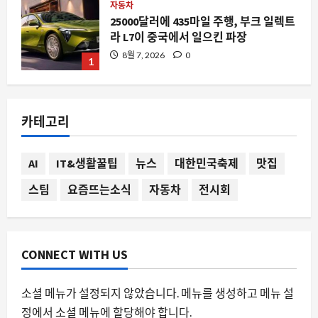
자동차
25000달러에 435마일 주행, 부크 일렉트
라 L7이 중국에서 일으킨 파장
8월 7, 2026
0
1
요즘뜨는소식
AI 에이전트 명령 승인, 인간이 놓친 위협
카테고리
은 3 분의 1
8월 7, 2026
0
2
AI
IT&생활꿀팁
뉴스
대한민국축제
맛집
스팀
요즘뜨는소식
자동차
전시회
AI
구글 딥마인드, 사이클론 예측의 판도를
바꾼 WeatherNext 2의 등장
8월 7, 2026
0
3
CONNECT WITH US
자동차
소셜 메뉴가 설정되지 않았습니다. 메뉴를 생성하고 메뉴 설
BMW i3 생산 가속화, 전기차 시장의 새
정에서 소셜 메뉴에 할당해야 합니다.
로운 전환점을 알리는 신호