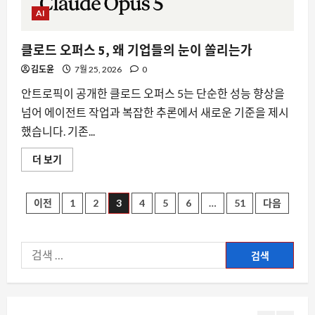
버
BMW i3 생산 가속화, 전기차 시장의 새
능
AI
력
로운 전환점을 알리는 신호
한
계
8월 7, 2026
0
클로드 오퍼스 5, 왜 기업들의 눈이 쏠리는가
와
4
실
김도윤
7월 25, 2026
0
제
성
요즘뜨는소식
능
안트로픽이 공개한 클로드 오퍼스 5는 단순한 성능 향상을
격
마리오카트 8에서 패레토 최적화를 발견
차
넘어 에이전트 작업과 복잡한 추론에서 새로운 기준을 제시
하다: 승리를 위한 수학적 접근
에
대
했습니다. 기존...
8월 7, 2026
0
해
5
더
클
읽
더 보기
로
어
드
보
자동차
오
기
25000달러에 435마일 주행, 부크 일렉트
퍼
글
이전
1
2
3
4
5
6
…
51
다음
스
라 L7이 중국에서 일으킨 파장
5,
왜
8월 7, 2026
0
페
1
기
업
검
들
이
의
색:
요즘뜨는소식
눈
AI 에이전트 명령 승인, 인간이 놓친 위협
이
지
쏠
은 3 분의 1
리