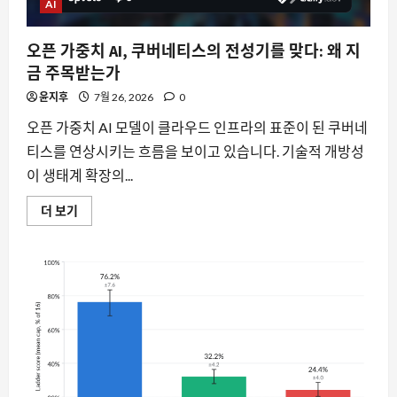
진
AI
병
목
은
오픈 가중치 AI, 쿠버네티스의 전성기를 맞다: 왜 지
컴
퓨
금 주목받는가
팅
파
윤지후
7월 26, 2026
0
워
에
대
오픈 가중치 AI 모델이 클라우드 인프라의 표준이 된 쿠버네
해
티스를 연상시키는 흐름을 보이고 있습니다. 기술적 개방성
더
읽
이 생태계 확장의...
어
보
기
오
더 보기
픈
가
중
치
AI,
쿠
버
네
티
스
의
전
성
기
를