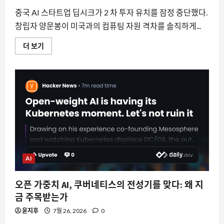
보
기
중국 AI 스타트업 딥시크가 2 차 투자 유치를 잠정 중단했다.
창립자 양문봉이 미국과의 컴퓨팅 자원 격차를 솔직하게...
딥
더 보기
시
크
의
투
자
유
치
중
단,
중
국
AI
의
숨
겨
진
AI
병
목
은
오픈 가중치 AI, 쿠버네티스의 전성기를 맞다: 왜 지
컴
퓨
금 주목받는가
팅
파
윤지후
7월 26, 2026
0
워
에