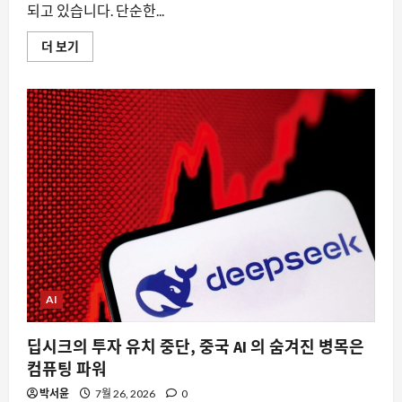
되고 있습니다. 단순한...
AI
더 보기
시
대
의
역
설,
세
부
사
항
을
넘
겨
줄
수
록
주
체
성
을
잃
AI
는
다
에
딥시크의 투자 유치 중단, 중국 AI 의 숨겨진 병목은
대
해
컴퓨팅 파워
더
읽
박서윤
7월 26, 2026
0
어