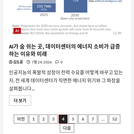
요즘뜨는소식
계
의
웹 트래픽의 99% 가 봇일 때, 우리는 무
핵
엇을 잃고 있는가
심
전
8월 8, 2026
0
략
3
에
AI
대
해
자동차
더
스마트 #2 규격 문서 유출, 하지만 미국
AI가 숨 쉬는 곳, 데이터센터의 에너지 소비가 급증
읽
어
인은 못 탄다? 글로벌 전기차 시장의 새
하는 이유와 미래
보
로운 변수
기
김도윤
7월 24, 2026
0
4
8월 8, 2026
0
인공지능의 폭발적 성장이 전력 수요를 어떻게 바꾸고 있는
스팀
지, 전 세계 데이터센터가 직면한 에너지 위기와 그 파장을
스팀 리모트 플레이 인증 코드 문제, 두
살펴봅니다....
대의 PC 사이에서 겪는 불편함과 해결 방
안
AI
더 보기
가
5
8월 8, 2026
0
숨
쉬
자동차
는
글
이전
1
2
3
4
5
6
7
…
52
곳,
드라이브스루에서 구조된 구석진 고양
데
다음
이, 현대차와 테로의 견인력 경쟁이 빚어
이
페
터