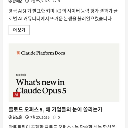
가
한서준
7월 25, 2026
0
에
대
영국 AISI 가 발표한 키미 K3 의 사이버 능력 평가 결과가 글
해
더
로벌 AI 커뮤니티에서 뜨거운 논쟁을 불러일으켰습니다....
읽
어
보
UK
더 보기
기
AISI
평
가
에
서
드
러
난
키
미
K3
의
사
이
버
능
AI
력
한
계
클로드 오퍼스 5, 왜 기업들의 눈이 쏠리는가
와
실
김도윤
7월 25, 2026
0
제
성
능
안트로픽이 공개한 클로드 오퍼스 5는 단순한 성능 향상을