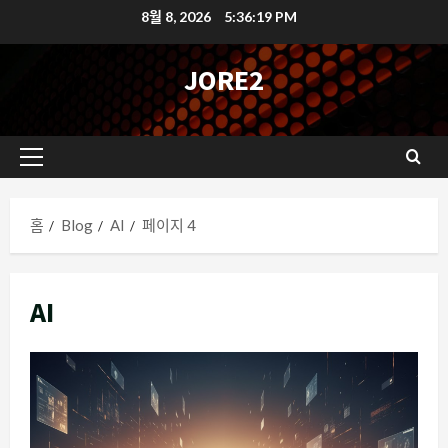
콘
8월 8, 2026
5:36:20 PM
텐
츠
JORE2
로
바
로
기
가
본
기
메
홈
Blog
AI
페이지 4
뉴
AI