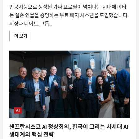
대
열
인공지능으로 생성된 가짜 프로필이 넘쳐나는 시대에 메타
다
에
는 실존 인물을 증명하는 무료 배지 시스템을 도입했습니다.
대
시장과 데이트, 그룹...
해
더
읽
페
더 보기
어
이
보
스
기
북
의
새
로
운
신
뢰
기
준,
무
료
배
지
‘페
이
AI
스
북
베
샌프란시스코 AI 정상회의, 한국이 그리는 차세대 AI
리
파
생태계의 핵심 전략
이