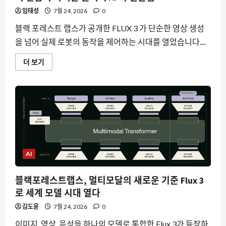
임태성
7월 24, 2026
0
블랙 포레스트 랩스가 공개한 FLUX 3 가 단순한 영상 생성
을 넘어 실제 로봇의 동작을 제어하는 시대를 열었습니다....
영
더 보기
상
생
성
AI
가
공
장
을
움
직
이
다,
FLUX
AI
3
와
mimic
블랙포레스트랩스, 멀티모달의 새로운 기준 Flux 3
의
결
로 세계 모델 시대 열다
합
이
김도윤
7월 24, 2026
0
가
져
이미지, 영상, 음성을 하나의 모델로 통합한 Flux 3가 등장하
온