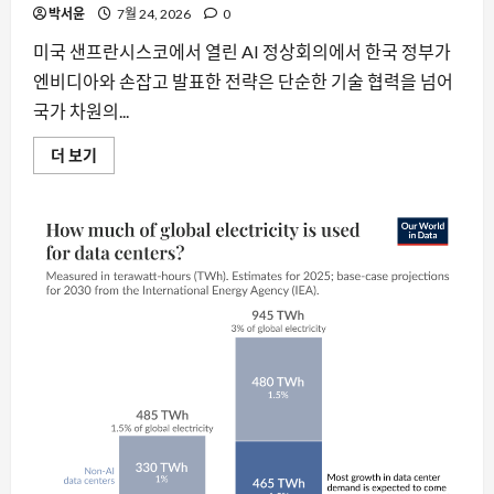
드’가
박서윤
7월 24, 2026
0
가
져
올
미국 샌프란시스코에서 열린 AI 정상회의에서 한국 정부가
변
화
엔비디아와 손잡고 발표한 전략은 단순한 기술 협력을 넘어
에
국가 차원의...
대
해
더
샌
더 보기
읽
프
어
란
보
시
기
스
코
AI
정
상
회
의,
한
국
요즘뜨는소식
이
그
와이저 프로그래밍 언어가 주목받는 이
리
유: 단순함을 넘어선 새로운 컴파일 접근
는
차
법
세
대
2
8월 8, 2026
0
AI
생
태