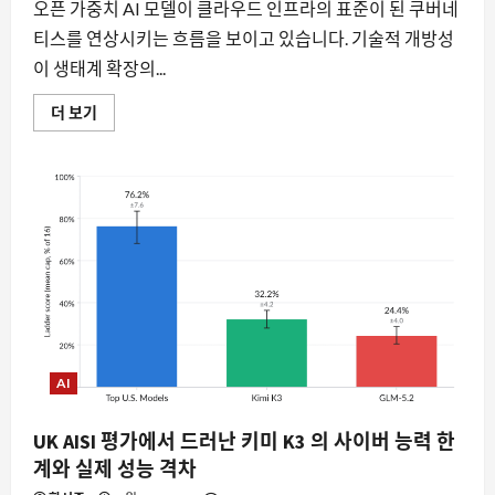
대
오픈 가중치 AI 모델이 클라우드 인프라의 표준이 된 쿠버네
해
티스를 연상시키는 흐름을 보이고 있습니다. 기술적 개방성
더
읽
이 생태계 확장의...
어
보
기
오
더 보기
픈
가
중
치
AI,
쿠
버
네
티
스
의
전
성
기
를
맞
다:
AI
왜
지
금
주
UK AISI 평가에서 드러난 키미 K3 의 사이버 능력 한
목
계와 실제 성능 격차
받
는