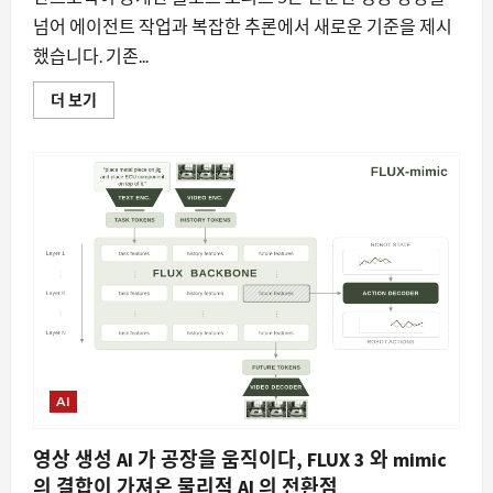
격
차
넘어 에이전트 작업과 복잡한 추론에서 새로운 기준을 제시
에
대
했습니다. 기존...
해
더
클
읽
더 보기
로
어
드
보
오
기
퍼
스
5,
왜
기
업
들
의
눈
이
쏠
리
는
가
에
대
AI
해
더
읽
어
영상 생성 AI 가 공장을 움직이다, FLUX 3 와 mimic
보
기
의 결합이 가져온 물리적 AI 의 전환점