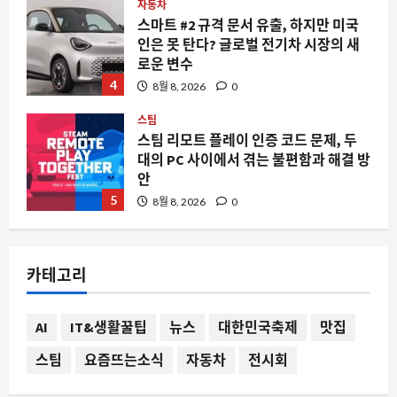
스팀
스팀 리모트 플레이 인증 코드 문제, 두
대의 PC 사이에서 겪는 불편함과 해결 방
안
5
8월 8, 2026
0
자동차
드라이브스루에서 구조된 구석진 고양
이, 현대차와 테로의 견인력 경쟁이 빚어
낸 모빌리티의 새로운 얼굴
1
8월 8, 2026
0
요즘뜨는소식
와이저 프로그래밍 언어가 주목받는 이
카테고리
유: 단순함을 넘어선 새로운 컴파일 접근
법
2
8월 8, 2026
0
AI
IT&생활꿀팁
뉴스
대한민국축제
맛집
스팀
요즘뜨는소식
자동차
전시회
요즘뜨는소식
웹 트래픽의 99% 가 봇일 때, 우리는 무