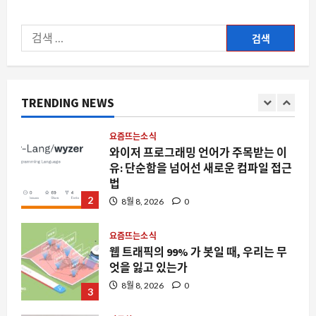
낸 모빌리티의 새로운 얼굴
센
터
이
1
8월 8, 2026
0
의
검
에
너
지
요즘뜨는소식
색:
지
와이저 프로그래밍 언어가 주목받는 이
소
비
매
유: 단순함을 넘어선 새로운 컴파일 접근
가
법
급
TRENDING NEWS
증
김
2
8월 8, 2026
0
하
는
이
유
요즘뜨는소식
와
웹 트래픽의 99% 가 봇일 때, 우리는 무
미
래
엇을 잃고 있는가
에
대
8월 8, 2026
0
3
해
더
읽
자동차
어
보
스마트 #2 규격 문서 유출, 하지만 미국
기
인은 못 탄다? 글로벌 전기차 시장의 새
로운 변수
4
8월 8, 2026
0