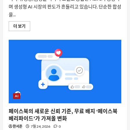
물
며 생성형 AI 시장의 판도가 흔들리고 있습니다. 단순한 합성
리
적
을...
AI
의
전
블
더 보기
환
랙
점
포
에
레
대
스
해
트
더
랩
읽
스,
어
멀
보
티
기
모
달
의
새
로
운
기
준
AI
Flux
3
로
페이스북의 새로운 신뢰 기준, 무료 배지 ‘페이스북
세
계
베리파이드’가 가져올 변화
모
델
한서준
7월 24, 2026
0
시