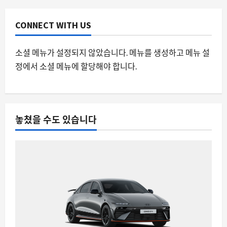
엇을 잃고 있는가
8월 8, 2026
0
3
CONNECT WITH US
자동차
소셜 메뉴가 설정되지 않았습니다. 메뉴를 생성하고 메뉴 설
스마트 #2 규격 문서 유출, 하지만 미국
인은 못 탄다? 글로벌 전기차 시장의 새
정에서 소셜 메뉴에 할당해야 합니다.
로운 변수
4
8월 8, 2026
0
스팀
놓쳤을 수도 있습니다
스팀 리모트 플레이 인증 코드 문제, 두
대의 PC 사이에서 겪는 불편함과 해결 방
안
5
8월 8, 2026
0