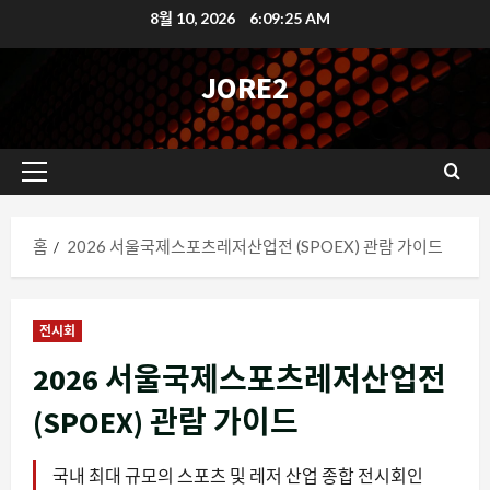
콘
8월 10, 2026
6:09:26 AM
텐
츠
JORE2
로
바
로
기
가
본
기
메
홈
2026 서울국제스포츠레저산업전 (SPOEX) 관람 가이드
뉴
전시회
2026 서울국제스포츠레저산업전
(SPOEX) 관람 가이드
국내 최대 규모의 스포츠 및 레저 산업 종합 전시회인