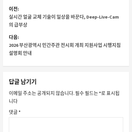
게
이전:
시
실시간 얼굴 교체 기술이 일상을 바꾼다, Deep-Live-Cam
의 급부상
물
다음:
내
2026 부산광역시 민간주관 전시회 개최 지원사업 시행지침
설명회 안내
비
게
이
답글 남기기
션
이메일 주소는 공개되지 않습니다.
필수 필드는
*
로 표시됩
니다
댓글
*