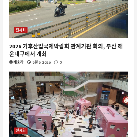
전시회
2026 기후산업국제박람회 관계기관 회의, 부산 해
운대구에서 개최
배소라
8월 8, 2026
0
요즘뜨는소식
영하 30도도 거뜬한 난방, 삼성전자가 미
국 국립연구소와 손잡고 만든 차세대 기
술의 비밀
전시회
2
8월 10, 2026
0