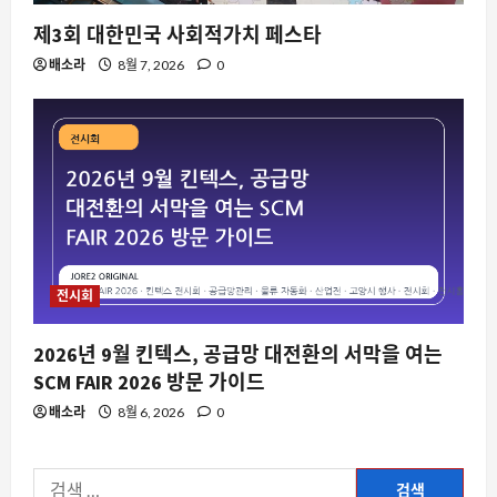
제3회 대한민국 사회적가치 페스타
스팀
설치도 하지 않은 게임에 달성된 3 개의
배소라
8월 7, 2026
0
업적, 스팀의 숨은 동기화 오류가 드러나
다
3
8월 10, 2026
0
요즘뜨는소식
삼성 월렛에 코레일 승차권, 종이 없는 여
행의 시작과 실제 편의성 검증
8월 10, 2026
0
4
전시회
자동차
2026년 9월 킨텍스, 공급망 대전환의 서막을 여는
2026 전국 대학생 AI 자율주행 경진대회,
SCM FAIR 2026 방문 가이드
미래 모빌리티의 실험장이 되다
배소라
8월 6, 2026
0
8월 10, 2026
0
5
검
자동차