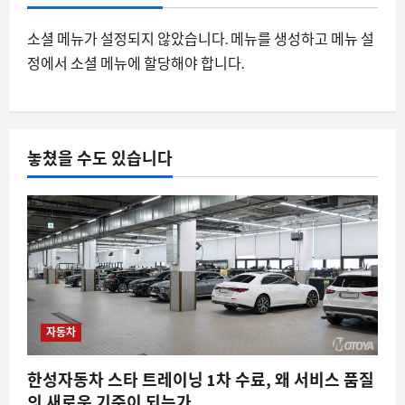
설치도 하지 않은 게임에 달성된 3 개의
업적, 스팀의 숨은 동기화 오류가 드러나
소셜 메뉴가 설정되지 않았습니다. 메뉴를 생성하고 메뉴 설
다
정에서 소셜 메뉴에 할당해야 합니다.
3
8월 10, 2026
0
요즘뜨는소식
삼성 월렛에 코레일 승차권, 종이 없는 여
행의 시작과 실제 편의성 검증
놓쳤을 수도 있습니다
8월 10, 2026
0
4
자동차
2026 전국 대학생 AI 자율주행 경진대회,
미래 모빌리티의 실험장이 되다
8월 10, 2026
0
5
자동차
한성자동차 스타 트레이닝 1차 수료, 왜 서비스 품질
의 새로운 기준이 되는가