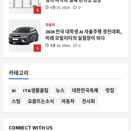
4
자동차
2026 전국 대학생 AI 자율주행 경진대회,
미래 모빌리티의 실험장이 되다
8월 10, 2026
0
5
자동차
한성자동차 스타 트레이닝 1차 수료, 왜
서비스 품질의 새로운 기준이 되는가
카테고리
8월 10, 2026
0
1
요즘뜨는소식
AI
IT&생활꿀팁
뉴스
대한민국축제
맛집
영하 30도도 거뜬한 난방, 삼성전자가 미
스팀
요즘뜨는소식
자동차
전시회
국 국립연구소와 손잡고 만든 차세대 기
술의 비밀
2
8월 10, 2026
0
CONNECT WITH US
스팀