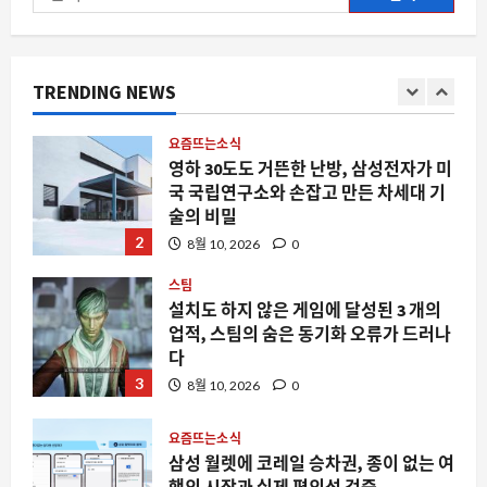
한성자동차 스타 트레이닝 1차 수료, 왜
색:
서비스 품질의 새로운 기준이 되는가
8월 10, 2026
0
1
TRENDING NEWS
요즘뜨는소식
영하 30도도 거뜬한 난방, 삼성전자가 미
국 국립연구소와 손잡고 만든 차세대 기
술의 비밀
2
8월 10, 2026
0
스팀
설치도 하지 않은 게임에 달성된 3 개의
업적, 스팀의 숨은 동기화 오류가 드러나
다
3
8월 10, 2026
0
요즘뜨는소식
삼성 월렛에 코레일 승차권, 종이 없는 여
행의 시작과 실제 편의성 검증
8월 10, 2026
0