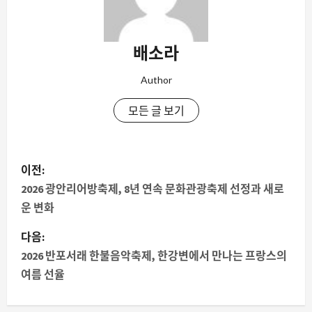
배소라
Author
모든 글 보기
게
이전:
시
2026 광안리어방축제, 8년 연속 문화관광축제 선정과 새로
운 변화
물
다음:
내
2026 반포서래 한불음악축제, 한강변에서 만나는 프랑스의
여름 선율
비
게