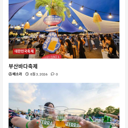
자동차
쉐보레 카마로의 변신, 쿠페에서 4도어
세단으로의 대이동
8월 8, 2026
0
2
스팀
대한민국축제
스팀 라이브러리 정렬, 공유 계정의 혼란
을 해결하는 현실적인 방법
부산바다축제
8월 8, 2026
0
3
배소라
8월 3, 2026
0
스팀
이미 소유한 게임이 포함된 번들을 구매
할 때 스팀은 어떻게 처리할까
8월 8, 2026
0
4
AI