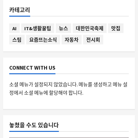
쉐보레 카마로의 변신, 쿠페에서 4도어
카테고리
세단으로의 대이동
8월 8, 2026
0
2
AI
IT&생활꿀팁
뉴스
대한민국축제
맛집
스팀
요즘뜨는소식
자동차
전시회
스팀
스팀 라이브러리 정렬, 공유 계정의 혼란
을 해결하는 현실적인 방법
8월 8, 2026
0
3
CONNECT WITH US
스팀
소셜 메뉴가 설정되지 않았습니다. 메뉴를 생성하고 메뉴 설
이미 소유한 게임이 포함된 번들을 구매
정에서 소셜 메뉴에 할당해야 합니다.
할 때 스팀은 어떻게 처리할까
8월 8, 2026
0
4
AI
놓쳤을 수도 있습니다
AI 코딩의 새로운 기준, 통제와 검증이 핵
심이 된 이유