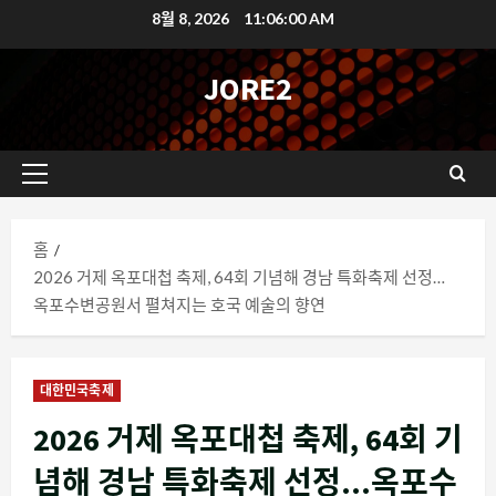
콘
8월 8, 2026
11:06:00 AM
텐
츠
JORE2
로
바
로
기
가
본
기
메
홈
뉴
2026 거제 옥포대첩 축제, 64회 기념해 경남 특화축제 선정…
옥포수변공원서 펼쳐지는 호국 예술의 향연
대한민국축제
2026 거제 옥포대첩 축제, 64회 기
념해 경남 특화축제 선정…옥포수