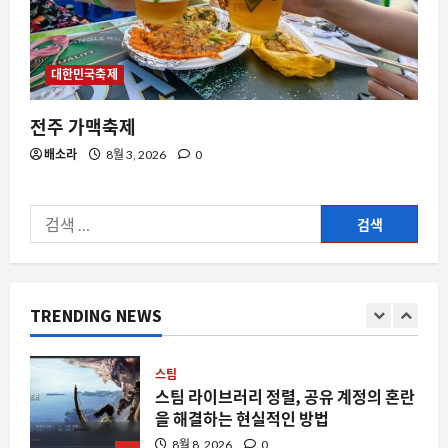
AI 코딩의 새로운 기준, 통제와 검증이 핵
심이 된 이유
8월 8, 2026
0
5
대한민국축제
AI
전주 가맥축제
아르메니아에 세워진 CIS 최대 AI 공장,
배소라
8월 3, 2026
0
왜 지금 주목받는가
8월 8, 2026
0
1
검
색:
자동차
쉐보레 카마로의 변신, 쿠페에서 4도어
세단으로의 대이동
TRENDING NEWS
8월 8, 2026
0
2
스팀
스팀 라이브러리 정렬, 공유 계정의 혼란
을 해결하는 현실적인 방법
8월 8, 2026
0