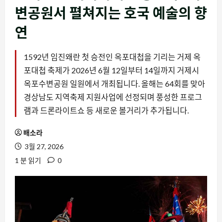
변공원서 펼쳐지는 호국 예술의 향
연
1592년 임진왜란 첫 승전인 옥포대첩을 기리는 거제 옥
포대첩 축제가 2026년 6월 12일부터 14일까지 거제시
옥포수변공원 일원에서 개최됩니다. 올해는 64회를 맞아
경상남도 지역축제 지원사업에 선정되며 풍성한 프로그
램과 드론라이트쇼 등 새로운 볼거리가 추가됩니다.
배소라
3월 27, 2026
1 분 읽기
0