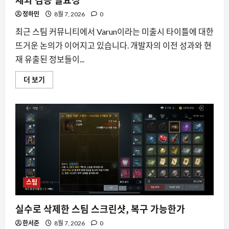
체와 검증 필요성
리
방
정하민
8월 7, 2026
0
법
에
대
최근 스팀 커뮤니티에서 Varun이라는 미출시 타이틀에 대한
해
더
뜨거운 논의가 이어지고 있습니다. 개발자의 이전 성과와 현
읽
재 유출된 정보들이...
어
보
기
스
더 보기
팀
커
뮤
니
티
를
뒤
흔
든
미
출
시
타
이
스팀
틀
Varun
의
정
실수로 삭제한 스팀 스크린샷, 복구 가능한가
체
와
한서준
8월 7, 2026
0