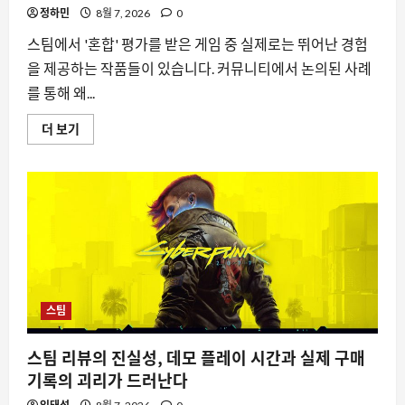
보
정하민
8월 7, 2026
0
기
스팀에서 '혼합' 평가를 받은 게임 중 실제로는 뛰어난 경험
을 제공하는 작품들이 있습니다. 커뮤니티에서 논의된 사례
를 통해 왜...
스
더 보기
팀
리
뷰
가
‘혼
합’으
로
평
가
된
숨
은
명
작,
스팀
왜
다
시
주
스팀 리뷰의 진실성, 데모 플레이 시간과 실제 구매
목
기록의 괴리가 드러난다
받
나”에