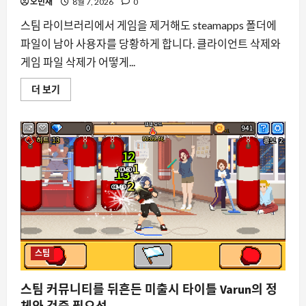
해
오민재
8월 7, 2026
0
더
읽
스팀 라이브러리에서 게임을 제거해도 steamapps 폴더에
어
보
파일이 남아 사용자를 당황하게 합니다. 클라이언트 삭제와
기
게임 파일 삭제가 어떻게...
스
더 보기
팀
에
서
게
임
을
삭
제
해
도
폴
더
가
남
는
이
유
스팀
와
정
확
스팀 커뮤니티를 뒤흔든 미출시 타이틀 Varun의 정
한
정