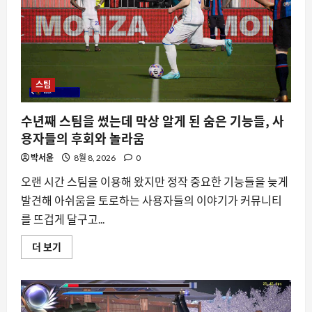
증
코
드
문
제,
두
대
의
PC
스팀
사
이
에
수년째 스팀을 썼는데 막상 알게 된 숨은 기능들, 사
서
겪
용자들의 후회와 놀라움
는
불
박서윤
8월 8, 2026
0
편
함
과
오랜 시간 스팀을 이용해 왔지만 정작 중요한 기능들을 늦게
해
결
발견해 아쉬움을 토로하는 사용자들의 이야기가 커뮤니티
방
를 뜨겁게 달구고...
안
에
대
수
더 보기
해
년
더
째
읽
스
어
팀
보
을
기
썼