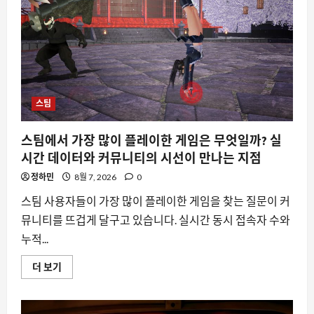
는
데
막
상
알
게
된
숨
은
기
능
스팀
들,
사
용
스팀에서 가장 많이 플레이한 게임은 무엇일까? 실
자
들
시간 데이터와 커뮤니티의 시선이 만나는 지점
의
후
정하민
8월 7, 2026
0
회
와
놀
스팀 사용자들이 가장 많이 플레이한 게임을 찾는 질문이 커
라
움
뮤니티를 뜨겁게 달구고 있습니다. 실시간 동시 접속자 수와
에
누적...
대
해
더
스
더 보기
읽
팀
어
에
보
서
기
가