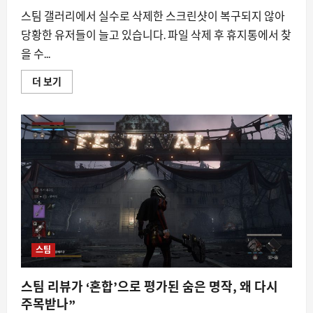
검
증
스팀 갤러리에서 실수로 삭제한 스크린샷이 복구되지 않아
필
요
당황한 유저들이 늘고 있습니다. 파일 삭제 후 휴지통에서 찾
성
에
을 수...
대
해
더
실
더 보기
읽
수
어
로
보
삭
기
제
한
스
팀
스
크
린
샷,
복
구
가
능
한
가
스팀
에
대
해
스팀 리뷰가 ‘혼합’으로 평가된 숨은 명작, 왜 다시
더
읽
주목받나”
어