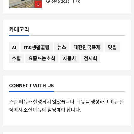
1
8월 8, 2026
0
요즘뜨는소식
아삭복숭아 3kg 21,900원 사전예약 품
카테고리
절 임박, 왜 지금 주목받는가
8월 8, 2026
0
2
AI
IT&생활꿀팁
뉴스
대한민국축제
맛집
스팀
요즘뜨는소식
자동차
전시회
자동차
16년 차 다우지 더랑고, 컬러 자일브레이
크로 다시 젊어지다”
8월 8, 2026
0
3
CONNECT WITH US
자동차
소셜 메뉴가 설정되지 않았습니다. 메뉴를 생성하고 메뉴 설
테슬라 FSD 구독제 8월 21일 시행 확정,
정에서 소셜 메뉴에 할당해야 합니다.
월 15만 원에 무엇을 바꿔야 할까
8월 8, 2026
0
4