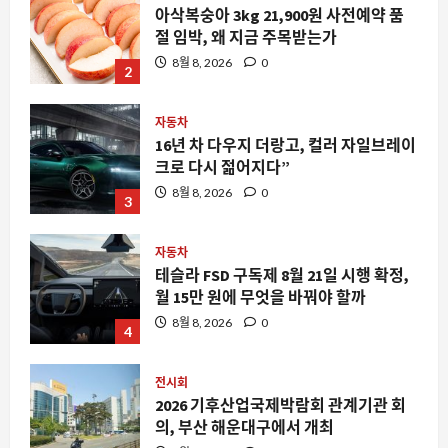
의
16년 차 다우지 더랑고, 컬러 자일브레이
생
크로 다시 젊어지다”
존
전
8월 8, 2026
0
략
3
에
대
해
자동차
더
읽
테슬라 FSD 구독제 8월 21일 시행 확정,
어
월 15만 원에 무엇을 바꿔야 할까
보
기
8월 8, 2026
0
4
전시회
2026 기후산업국제박람회 관계기관 회
의, 부산 해운대구에서 개최
8월 8, 2026
0
5
스팀
스팀 리모트 플레이 인증 코드 문제, 두
대의 PC 사이에서 겪는 불편함과 해결 방
안