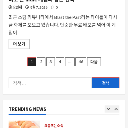
괴
리
오민재
8월 7, 2026
0
가
드
전시회
러
최근 스팀 커뮤니티에서 Blast the Past라는 타이틀이 다시
난
2026 기후산업국제박람회 관계기관 회
다
금 화제를 모으고 있습니다. 단순한 무료 배포를 넘어 이 게
의, 부산 해운대구에서 개최
에
임이...
대
8월 8, 2026
0
해
5
더
스
더 보기
읽
팀
어
스팀
에
보
스팀 리모트 플레이 인증 코드 문제, 두
서
기
‘Blast
글
대의 PC 사이에서 겪는 불편함과 해결 방
1
2
3
4
…
46
다음
the
안
Past’가
주
페
1
8월 8, 2026
0
목
받
검
는
이
이
색:
요즘뜨는소식
유
아삭복숭아 3kg 21,900원 사전예약 품
와
지
데
절 임박, 왜 지금 주목받는가
이
터
TRENDING NEWS
매
8월 8, 2026
0
2
로
본
indie
김
게
자동차
임