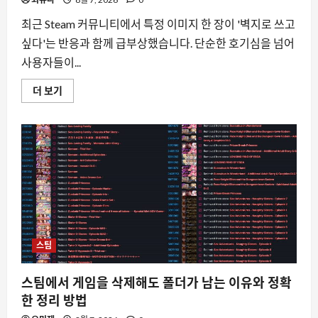
지
점
에
최근 Steam 커뮤니티에서 특정 이미지 한 장이 '벽지로 쓰고
대
해
싶다'는 반응과 함께 급부상했습니다. 단순한 호기심을 넘어
더
읽
사용자들이...
어
보
Steam
더 보기
기
창
작
마
당
에
서
‘I
neeeeeed
this
as
a
wallpaper’가
화
제
인
스팀
이
유
와
배
스팀에서 게임을 삭제해도 폴더가 남는 이유와 정확
경
에
한 정리 방법
대