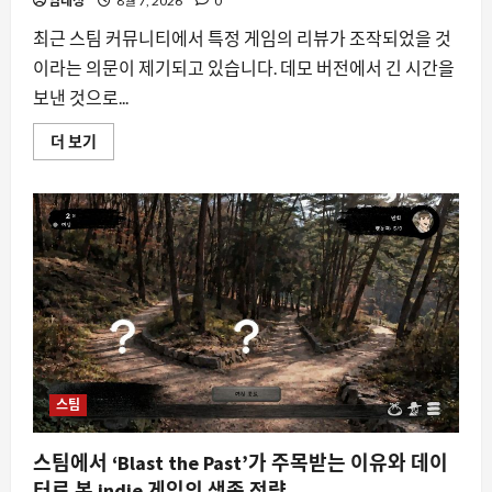
대
임태성
8월 7, 2026
0
해
더
최근 스팀 커뮤니티에서 특정 게임의 리뷰가 조작되었을 것
읽
어
이라는 의문이 제기되고 있습니다. 데모 버전에서 긴 시간을
보
기
보낸 것으로...
요즘뜨는소식
스
더 보기
아삭복숭아 3kg 21,900원 사전예약 품
팀
절 임박, 왜 지금 주목받는가
리
뷰
8월 8, 2026
0
의
2
진
실
성,
데
자동차
모
16년 차 다우지 더랑고, 컬러 자일브레이
플
레
크로 다시 젊어지다”
이
시
8월 8, 2026
0
3
간
과
실
제
스팀
자동차
구
테슬라 FSD 구독제 8월 21일 시행 확정,
매
기
월 15만 원에 무엇을 바꿔야 할까
스팀에서 ‘Blast the Past’가 주목받는 이유와 데이
록
의
8월 8, 2026
0
터로 본 indie 게임의 생존 전략
4