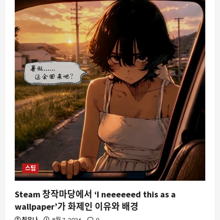
장
많
이
플
레
이
한
게
임
은
무
엇
일
까?
실
시
간
데
이
터
와
커
뮤
니
티
스팀
의
시
선
Steam 창작마당에서 ‘I neeeeeed this as a
이
만
wallpaper’가 화제인 이유와 배경
나
는
최유나
8월 7, 2026
0