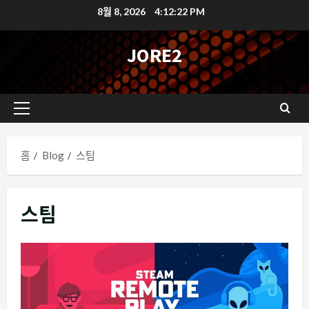
콘
8월 8, 2026
4:12:23 PM
텐
츠
JORE2
로
바
로
기
가
본
기
메
홈
Blog
스팀
뉴
스팀