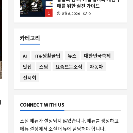
매를 위한 실전 가이드
1
8월 6, 2026
0
자동차
데뷔 전부터 기록을 갈아치우는
카테고리
람보르기니 레부엘토 SV의 의미
8월 6, 2026
0
2
AI
IT&생활꿀팁
뉴스
대한민국축제
스팀
맛집
스팀
요즘뜨는소식
자동차
포털의 유령이 되살아나다, 스팀
머신을 위한 팬 제작 컴패니언 큐
전시회
브 케이스 이야기
3
8월 6, 2026
0
월
자동차
CONNECT WITH US
아스턴마틴이 자사 브랜드 이름
의 지분을 판 이유와 F1 팀의 32억
소셜 메뉴가 설정되지 않았습니다. 메뉴를 생성하고
달러 가치 평가
메뉴 설정에서 소셜 메뉴에 할당해야 합니다.
4
8월 6, 2026
0