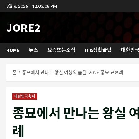
콘
8월 6, 2026
12:03:10 PM
텐
츠
JORE2
로
바
로
HOME
뉴스
요즘뜨는소식
IT&생활꿀팁
대한민
가
기
홈
종묘에서 만나는 왕실 여성의 숨결, 2026 종묘 묘현례
대한민국축제
종묘에서 만나는 왕실 여성
례