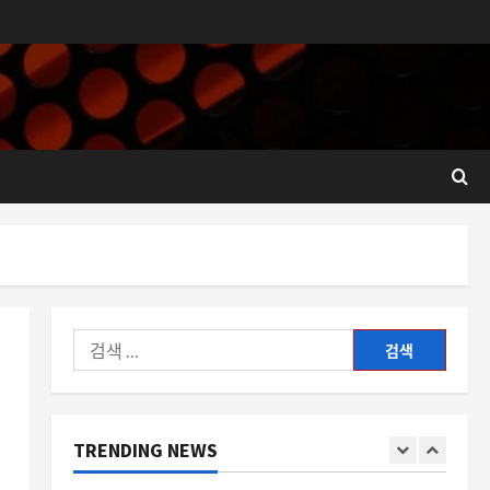
달러 가치 평가
4
8월 6, 2026
0
요즘뜨는소식
제노블레이드 2 닌텐도 스위치 2
에디션, 메타크리틱 90점대 리뷰
로 재평가의 물결
5
8월 6, 2026
0
스팀
스팀 기프트카드 여러 장 동시 사
용법과 한도, 기업 행사와 개인 구
매를 위한 실전 가이드
1
8월 6, 2026
0
검
색:
자동차
현
데뷔 전부터 기록을 갈아치우는
람보르기니 레부엘토 SV의 의미
TRENDING NEWS
8월 6, 2026
0
2