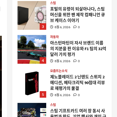
스팀
지
포털의 유령이 되살아나다, 스팀
머신을 위한 팬 제작 컴패니언 큐
브 케이스 이야기
3
8월 6, 2026
0
자동차
아스턴마틴이 자사 브랜드 이름
의 지분을 판 이유와 F1 팀의 32억
달러 가치 평가
4
8월 6, 2026
0
요즘뜨는소식
제노블레이드 2 닌텐도 스위치 2
에디션, 메타크리틱 90점대 리뷰
로 재평가의 물결
5
8월 6, 2026
0
스팀
스팀 기프트카드 여러 장 동시 사
용법과 한도, 기업 행사와 개인 구