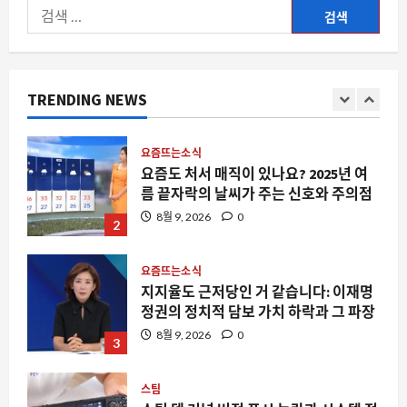
검
색:
스팀
스팀을 뒤덮은 정리 정돈 게임의 홍수, 왜
갑자기 쏟아질까
TRENDING NEWS
8월 9, 2026
0
1
요즘뜨는소식
요즘도 처서 매직이 있나요? 2025년 여
름 끝자락의 날씨가 주는 신호와 주의점
8월 9, 2026
0
2
요즘뜨는소식
지지율도 근저당인 거 같습니다: 이재명
정권의 정치적 담보 가치 하락과 그 파장
8월 9, 2026
0
3
스팀