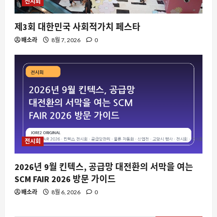
전시회
름 끝자락의 날씨가 주는 신호와 주의점
8월 9, 2026
0
2
제3회 대한민국 사회적가치 페스타
배소라
8월 7, 2026
0
요즘뜨는소식
지지율도 근저당인 거 같습니다: 이재명
정권의 정치적 담보 가치 하락과 그 파장
8월 9, 2026
0
3
스팀
스팀 덱 커널 버전 표시 논란과 시스템 정
보 인식의 혼란
전시회
8월 9, 2026
0
4
2026년 9월 킨텍스, 공급망 대전환의 서막을 여는
요즘뜨는소식
SCM FAIR 2026 방문 가이드
여름철 편의점 생수 공짜 이벤트, 왜 매일
배소라
8월 6, 2026
0
오후 2시가 핫한가
8월 9, 2026
0
5