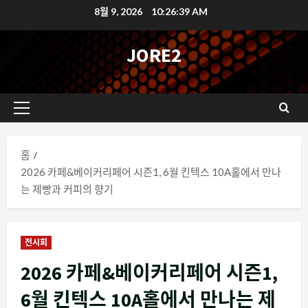
콘
8월 9, 2026
10:26:40 AM
텐
츠
JORE2
로
바
로
기
가
본
기
메
홈
뉴
2026 카페&베이커리페어 시즌1, 6월 킨텍스 10A홀에서 만나
는 제빵과 커피의 향기
전시회
2026 카페&베이커리페어 시즌1,
6월 킨텍스 10A홀에서 만나는 제