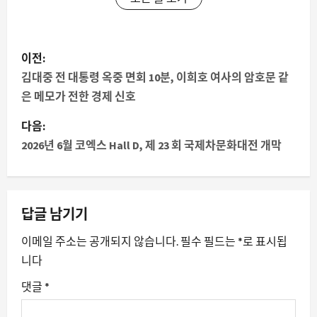
게
이전:
시
김대중 전 대통령 옥중 면회 10분, 이희호 여사의 암호문 같
은 메모가 전한 경제 신호
물
다음:
내
2026년 6월 코엑스 Hall D, 제 23 회 국제차문화대전 개막
비
게
답글 남기기
이
이메일 주소는 공개되지 않습니다.
필수 필드는
*
로 표시됩
션
니다
댓글
*