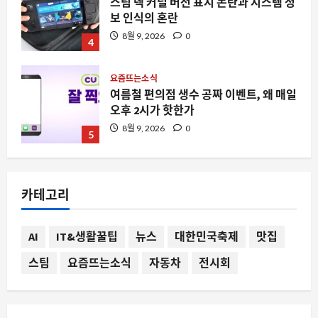
스팀 덱 커널 버전 표시 논란과 시스템 정
보 인식의 혼란
8월 9, 2026
0
4
요즘뜨는소식
여름철 편의점 생수 공짜 이벤트, 왜 매일
오후 2시가 핫한가
8월 9, 2026
0
5
스팀
스팀을 뒤덮은 정리 정돈 게임의 홍수, 왜
카테고리
갑자기 쏟아질까
8월 9, 2026
0
1
AI
IT&생활꿀팁
뉴스
대한민국축제
맛집
스팀
요즘뜨는소식
자동차
전시회
요즘뜨는소식
요즘도 처서 매직이 있나요? 2025년 여
름 끝자락의 날씨가 주는 신호와 주의점
8월 9, 2026
0