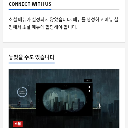
2
CONNECT WITH US
요즘뜨는소식
소셜 메뉴가 설정되지 않았습니다. 메뉴를 생성하고 메뉴 설
지지율도 근저당인 거 같습니다: 이재명
정에서 소셜 메뉴에 할당해야 합니다.
정권의 정치적 담보 가치 하락과 그 파장
8월 9, 2026
0
3
스팀
놓쳤을 수도 있습니다
스팀 덱 커널 버전 표시 논란과 시스템 정
보 인식의 혼란
8월 9, 2026
0
4
요즘뜨는소식
여름철 편의점 생수 공짜 이벤트, 왜 매일
오후 2시가 핫한가
8월 9, 2026
0
5
스팀