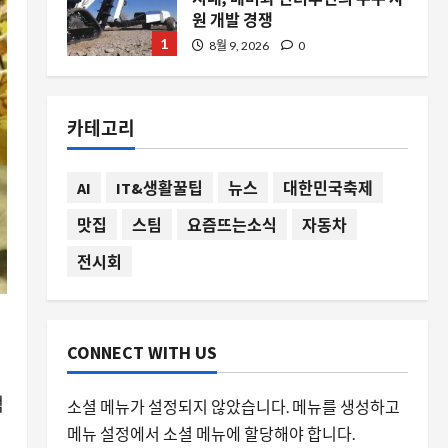
원 개발 경쟁
1
8월 9, 2026
0
요즘뜨는소식
도메인이 스스로 판매를 알린다,
카테고리
DNS 에 숨은 _for-sale 레코드의
등장
2
8월 9, 2026
0
AI
IT&생활꿀팁
뉴스
대한민국축제
요즘뜨는소식
맛집
스팀
요즘뜨는소식
자동차
화장실 스마트폰 사용이 치핵 위
험을 높인다는 연구 결과와 디지
전시회
털 디톡스의 필요성
3
8월 9, 2026
0
자동차
CONNECT WITH US
포뮬러 1 팬들이 다시 불만을 터
뜨린 이유와 2026 시즌의 아이러
객
소셜 메뉴가 설정되지 않았습니다. 메뉴를 생성하고
니
메뉴 설정에서 소셜 메뉴에 할당해야 합니다.
4
8월 9, 2026
0