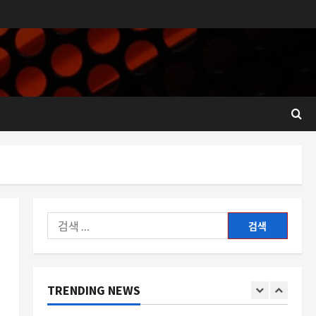
니
4
8월 9, 2026
0
AI
딥마인드 웨더넥스트, 태풍 예측
에 하루의 여유를 더하다
8월 9, 2026
0
5
자동차
달 표면에서 굴착기를 가동하는
시대, 베머와 인터루인의 우주 자
원 개발 경쟁
1
8월 9, 2026
0
검
요즘뜨는소식
색:
도메인이 스스로 판매를 알린다,
DNS 에 숨은 _for-sale 레코드의
등장
TRENDING NEWS
2
8월 9, 2026
0