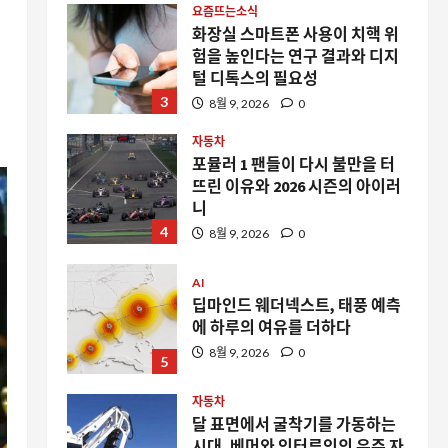
요즘뜨는소식
화장실 스마트폰 사용이 치핵 위
험을 높인다는 연구 결과와 디지
털 디톡스의 필요성
3
8월 9, 2026
0
자동차
포뮬러 1 팬들이 다시 불만을 터
뜨린 이유와 2026 시즌의 아이러
니
4
8월 9, 2026
0
AI
딥마인드 웨더넥스트, 태풍 예측
에 하루의 여유를 더하다
8월 9, 2026
0
5
자동차
달 표면에서 굴착기를 가동하는
시대, 베머와 인터루인의 우주 자