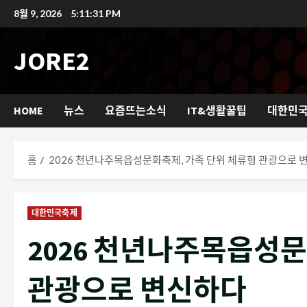
콘
8월 9, 2026
5:11:32 PM
텐
츠
JORE2
로
바
로
HOME
뉴스
요즘뜨는소식
IT&생활꿀팁
대한민
가
기
홈
2026 천년나주목읍성문화축제, 가족 단위 체류형 관광으로 
대한민국축제
2026 천년나주목읍성문
관광으로 변신하다