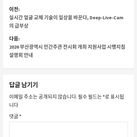
게
이전:
시
실시간 얼굴 교체 기술이 일상을 바꾼다, Deep-Live-Cam
의 급부상
물
다음:
내
2026 부산광역시 민간주관 전시회 개최 지원사업 시행지침
설명회 안내
비
게
이
답글 남기기
션
이메일 주소는 공개되지 않습니다.
필수 필드는
*
로 표시됩
니다
댓글
*