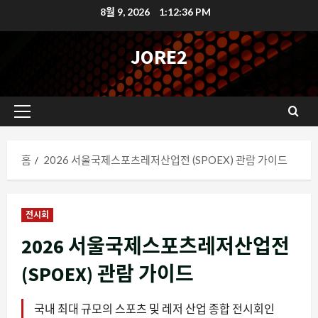
콘
8월 9, 2026
1:12:37 PM
텐
츠
JORE2
로
바
로
기
가
본
기
메
홈
2026 서울국제스포츠레저산업전 (SPOEX) 관람 가이드
뉴
전시회
2026 서울국제스포츠레저산업전
(SPOEX) 관람 가이드
국내 최대 규모의 스포츠 및 레저 산업 종합 전시회인