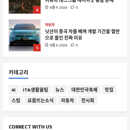
자동차
닛산이 중국 차를 베껴 개발 기간을 절반
으로 줄인 진짜 이유
8월 9, 2026
0
5
자동차
미국 전문가가 고른 6 대 중국 전기차, 왜
지금 주목받는가
8월 9, 2026
0
1
카테고리
스팀
스팀에서 ‘Absolute Cinema’가 주목받
AI
IT&생활꿀팁
뉴스
대한민국축제
맛집
는 이유와 실제 게임 경험
8월 9, 2026
0
스팀
요즘뜨는소식
자동차
전시회
2
요즘뜨는소식
변수를 줄인다는 성공공식 jpg가 자유게
CONNECT WITH US
시판을 뜨겁게 만든 이유