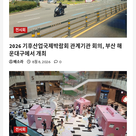
전시회
2026 기후산업국제박람회 관계기관 회의, 부산 해
운대구에서 개최
배소라
8월 8, 2026
0
스팀
스팀에서 ‘Absolute Cinema’가 주목받
는 이유와 실제 게임 경험
8월 9, 2026
0
2
전시회
요즘뜨는소식