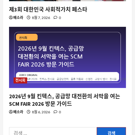
변수를 줄인다는 성공공식 jpg가 자유게
제3회 대한민국 사회적가치 페스타
시판을 뜨겁게 만든 이유
배소라
8월 7, 2026
0
8월 9, 2026
0
3
스팀
스팀 입력이 비스팀 게임까지 장악하는
이유와 데스크톱 레이아웃 충돌 문제
8월 9, 2026
0
4
자동차
전시회
닛산이 중국 차를 베껴 개발 기간을 절반
으로 줄인 진짜 이유
2026년 9월 킨텍스, 공급망 대전환의 서막을 여는
8월 9, 2026
0
5
SCM FAIR 2026 방문 가이드
배소라
8월 6, 2026
0
자동차
미국 전문가가 고른 6 대 중국 전기차, 왜
지금 주목받는가
검