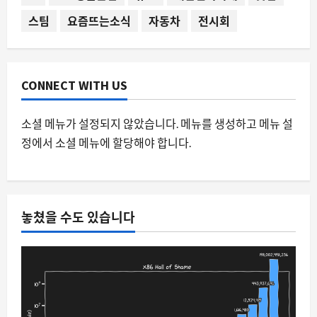
스팀
요즘뜨는소식
자동차
전시회
스팀
레지던트 이블 컬렉션의 변주와 스팀 유
저들의 수집 욕망
8월 8, 2026
0
3
CONNECT WITH US
요즘뜨는소식
소셜 메뉴가 설정되지 않았습니다. 메뉴를 생성하고 메뉴 설
MMORPG의 경쟁 피로도를 AI로 낮추다,
정에서 소셜 메뉴에 할당해야 합니다.
컴투스 제우스의 새로운 시도
8월 8, 2026
0
4
스팀
놓쳤을 수도 있습니다
스팀 친구 추가 즉시 기프트카드 전송 가
능 여부, 커뮤니티에서 다시 뜨거운 감자
8월 8, 2026
0
5