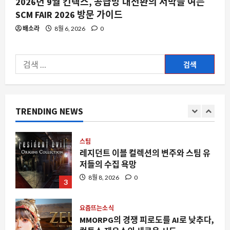
2026년 9월 킨텍스, 공급망 대전환의 서막을 여는
요즘뜨는소식
SCM FAIR 2026 방문 가이드
역발상의 기술적 유희, 어셈블리 홀 오브
배소라
8월 6, 2026
0
셰임이 주목받는 이유
8월 8, 2026
0
1
검
색:
AI
DeepSeek V4 Flash 0731, 왜 개발자들
의 일상을 뒤흔드는가
TRENDING NEWS
8월 8, 2026
0
2
스팀
레지던트 이블 컬렉션의 변주와 스팀 유
저들의 수집 욕망
8월 8, 2026
0
3
요즘뜨는소식
MMORPG의 경쟁 피로도를 AI로 낮추다,