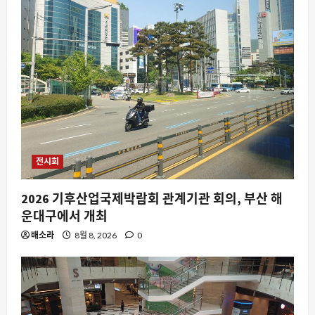
전시회
2026 기후산업국제박람회 관계기관 회의, 부산 해
운대구에서 개최
배소라
8월 8, 2026
0
AI
DeepSeek V4 Flash 0731, 왜 개발자들
의 일상을 뒤흔드는가