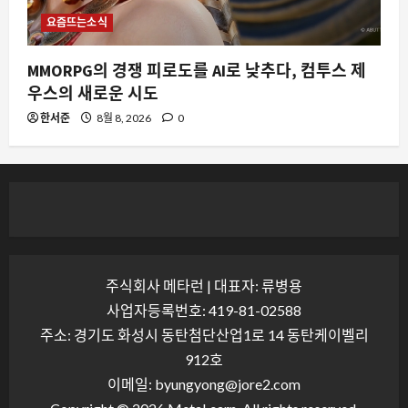
요즘뜨는소식
MMORPG의 경쟁 피로도를 AI로 낮추다, 컴투스 제
우스의 새로운 시도
한서준
8월 8, 2026
0
주식회사 메타런 | 대표자: 류병용
사업자등록번호: 419-81-02588
주소: 경기도 화성시 동탄첨단산업1로 14 동탄케이벨리
912호
이메일: byungyong@jore2.com