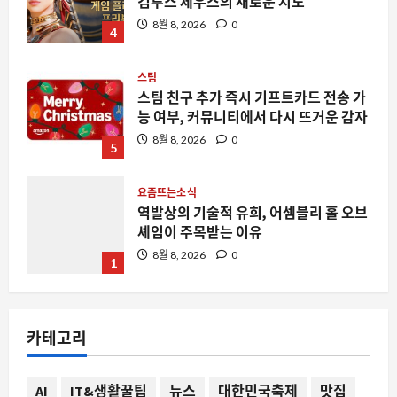
컴투스 제우스의 새로운 시도
8월 8, 2026
0
4
스팀
스팀 친구 추가 즉시 기프트카드 전송 가
능 여부, 커뮤니티에서 다시 뜨거운 감자
8월 8, 2026
0
5
요즘뜨는소식
역발상의 기술적 유희, 어셈블리 홀 오브
셰임이 주목받는 이유
8월 8, 2026
0
1
AI
DeepSeek V4 Flash 0731, 왜 개발자들
카테고리
의 일상을 뒤흔드는가
8월 8, 2026
0
2
AI
IT&생활꿀팁
뉴스
대한민국축제
맛집