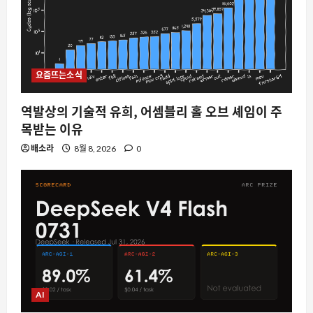
요즘뜨는소식
역발상의 기술적 유희, 어셈블리 홀 오브 셰임이 주
목받는 이유
배소라
8월 8, 2026
0
AI