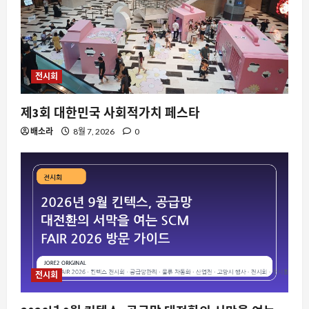
8월 8, 2026
0
2
스팀
레지던트 이블 컬렉션의 변주와 스팀 유
전시회
저들의 수집 욕망
8월 8, 2026
0
3
제3회 대한민국 사회적가치 페스타
배소라
8월 7, 2026
0
요즘뜨는소식
MMORPG의 경쟁 피로도를 AI로 낮추다,
컴투스 제우스의 새로운 시도
8월 8, 2026
0
4
스팀
스팀 친구 추가 즉시 기프트카드 전송 가
능 여부, 커뮤니티에서 다시 뜨거운 감자
전시회
8월 8, 2026
0
5