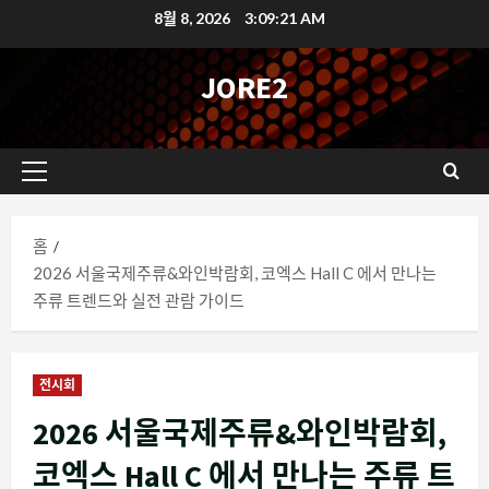
콘
8월 8, 2026
3:09:22 AM
텐
츠
JORE2
로
바
로
기
가
본
기
메
홈
뉴
2026 서울국제주류&와인박람회, 코엑스 Hall C 에서 만나는
주류 트렌드와 실전 관람 가이드
전시회
2026 서울국제주류&와인박람회,
코엑스 Hall C 에서 만나는 주류 트