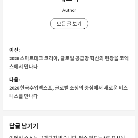
Author
모든 글 보기
게
이전:
시
2026 스마트테크 코리아, 글로벌 공급망 혁신의 현장을 코엑
스에서 만나다
물
다음:
내
2026 한국수입엑스포, 글로벌 소싱의 중심에서 새로운 비즈
니스를 만나다
비
게
이
답글 남기기
션
이메일 주소는 공개되지 않습니다.
필수 필드는
*
로 표시됩