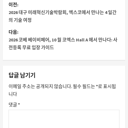
게
이전:
시
2026 대구 미래혁신기술박람회, 엑스코에서 만나는 4 일간
의 기술 여정
물
다음:
내
2026 코베 베이비페어, 10 월 코엑스 Hall A 에서 만나다: 사
전등록 무료 입장 가이드
비
게
이
답글 남기기
션
이메일 주소는 공개되지 않습니다.
필수 필드는
*
로 표시됩
니다
댓글
*