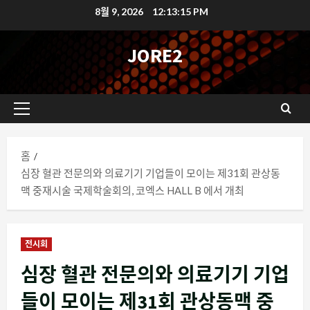
콘
8월 9, 2026
12:13:16 PM
텐
츠
JORE2
로
바
로
기
가
본
기
메
홈
뉴
심장 혈관 전문의와 의료기기 기업들이 모이는 제31회 관상동
맥 중재시술 국제학술회의, 코엑스 HALL B 에서 개최
전시회
심장 혈관 전문의와 의료기기 기업
들이 모이는 제31회 관상동맥 중