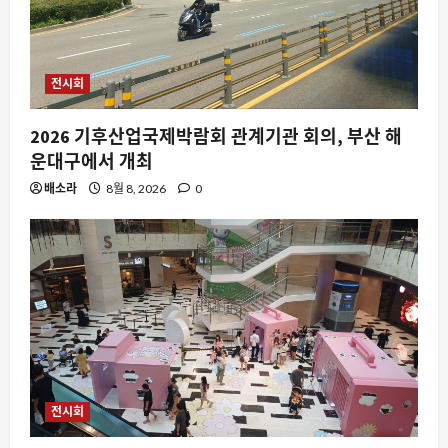
전시회
2026 기후산업국제박람회 관계기관 회의, 부산 해
운대구에서 개최
배소라
8월 8, 2026
0
요즘뜨는소식
변수를 줄인다는 성공공식 jpg가 자유게
시판을 뜨겁게 만든 이유
8월 9, 2026
0
2
스팀
전시회
스팀 입력이 비스팀 게임까지 장악하는