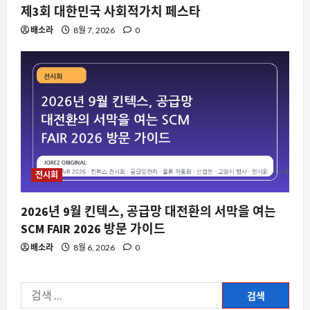
이유와 데스크톱 레이아웃 충돌 문제
제3회 대한민국 사회적가치 페스타
8월 9, 2026
0
3
배소라
8월 7, 2026
0
자동차
닛산이 중국 차를 베껴 개발 기간을 절반
으로 줄인 진짜 이유
8월 9, 2026
0
4
스팀
스팀을 뒤덮은 정리 정돈 게임의 홍수, 왜
전시회
갑자기 쏟아질까
8월 9, 2026
0
5
2026년 9월 킨텍스, 공급망 대전환의 서막을 여는
SCM FAIR 2026 방문 가이드
스팀
배소라
8월 6, 2026
0
스팀에서 ‘Absolute Cinema’가 주목받
는 이유와 실제 게임 경험
8월 9, 2026
0
검
1
색: