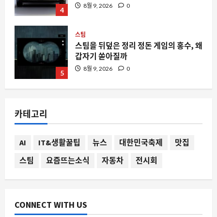
갑자기 쏟아질까
8월 9, 2026
0
5
스팀
스팀에서 ‘Absolute Cinema’가 주목받
는 이유와 실제 게임 경험
8월 9, 2026
0
1
카테고리
요즘뜨는소식
변수를 줄인다는 성공공식 jpg가 자유게
시판을 뜨겁게 만든 이유
AI
IT&생활꿀팁
뉴스
대한민국축제
맛집
8월 9, 2026
0
2
스팀
요즘뜨는소식
자동차
전시회
스팀
스팀 입력이 비스팀 게임까지 장악하는
이유와 데스크톱 레이아웃 충돌 문제
CONNECT WITH US
8월 9, 2026
0
3