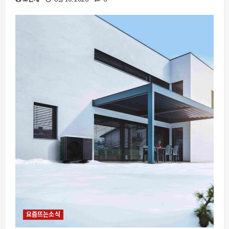
요즘뜨는소식