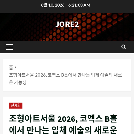
콘
8월 10, 2026
6:21:04 AM
텐
츠
JORE2
로
바
로
기
가
본
기
메
홈
뉴
조형아트서울 2026, 코엑스 B홀에서 만나는 입체 예술의 새로
운 가능성
전시회
조형아트서울 2026, 코엑스 B홀
에서 만나는 입체 예술의 새로운