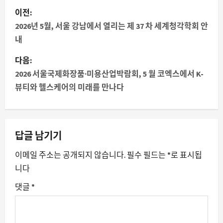
게
이전:
시
2026년 5월, 서울 강남에서 열리는 제 37 차 세계청각학회 안
내
물
다음:
내
2026 서울국제화장품·미용산업박람회, 5 월 코엑스에서 K-
뷰티와 헬스케어의 미래를 만나다
비
게
이
답글 남기기
션
이메일 주소는 공개되지 않습니다.
필수 필드는
*
로 표시됩
니다
댓글
*