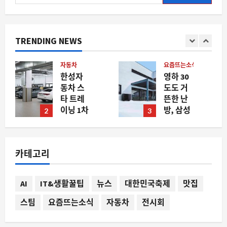
색:
TRENDING NEWS
요즘뜨는소식
스팀
영하 30
설치도
도도 거
하지 않
뜬한 난
은 게임
방, 삼성
에 달성
3
4
전자가
된 3 개의
미국 국
업적, 스
립연구
팀의 숨
카테고리
소와 손
은 동기
잡고 만
화 오류
든 차세
가 드러
AI
IT&생활꿀팁
뉴스
대한민국축제
맛집
대 기술
나다
의 비밀
8월 10,
스팀
요즘뜨는소식
자동차
전시회
2026
8월 10,
0
2026