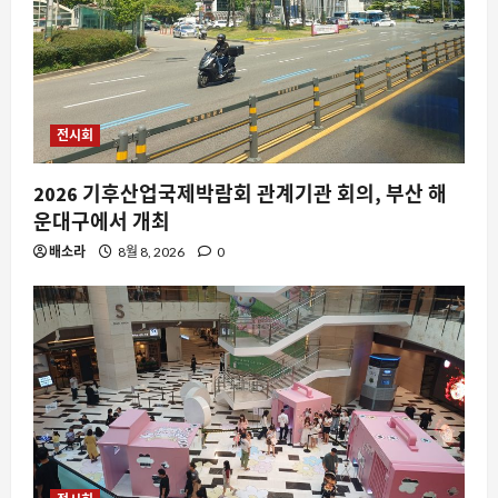
전시회
2026 기후산업국제박람회 관계기관 회의, 부산 해
운대구에서 개최
배소라
8월 8, 2026
0
자동차
뉴욕시가 아마존과 월마트에 보낸 경고
장, 한국 모빌리티 시장에 던지는 신호
8월 9, 2026
0
2