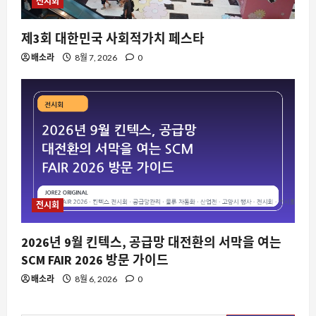
전시회
요즘뜨는소식
제3회 대한민국 사회적가치 페스타
아이폰 17 가격 인상 시점이 8월 10일로
앞당겨진다는 루머가 뜨는 이유
배소라
8월 7, 2026
0
8월 9, 2026
0
3
스팀
월페이퍼 엔진에서 피해야 할 애니메이
션 배경화면과 멀티 모니터 환경의 숨은
함정
4
8월 9, 2026
0
전시회
요즘뜨는소식
가정용 ESS 보조금, 왜 지금 다시 주목받
2026년 9월 킨텍스, 공급망 대전환의 서막을 여는
는가
SCM FAIR 2026 방문 가이드
8월 9, 2026
0
5
배소라
8월 6, 2026
0
스팀