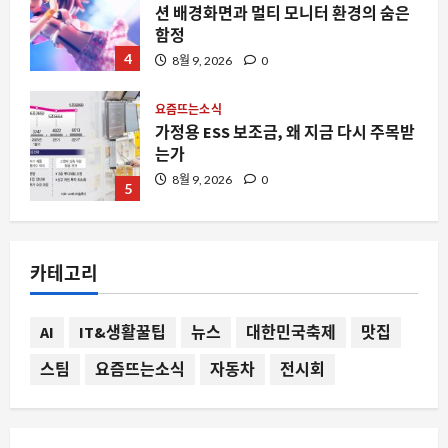
4
8월 9, 2026
0
요즘뜨는소식
가정용 ESS 보조금, 왜 지금 다시 주목받
는가
8월 9, 2026
0
5
스팀
맥에서 스팀 리모트 플레이가 갑자기 멈
춘다면, 애플 TV가 원인일 수 있습니다
8월 9, 2026
0
1
카테고리
자동차
AI
IT&생활꿀팁
뉴스
대한민국축제
맛집
뉴욕시가 아마존과 월마트에 보낸 경고
장, 한국 모빌리티 시장에 던지는 신호
스팀
요즘뜨는소식
자동차
전시회
8월 9, 2026
0
2
요즘뜨는소식