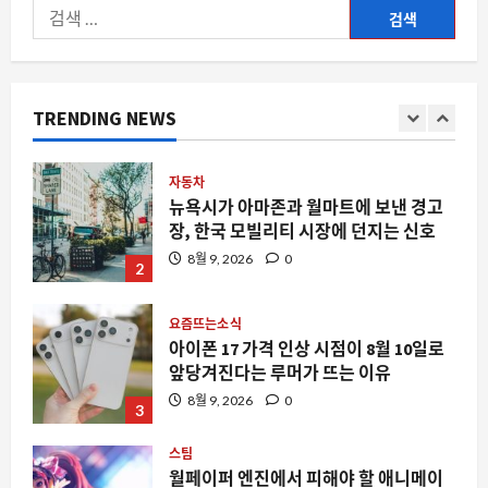
맥에서 스팀 리모트 플레이가 갑자기 멈
검
춘다면, 애플 TV가 원인일 수 있습니다
색:
8월 9, 2026
0
1
TRENDING NEWS
자동차
뉴욕시가 아마존과 월마트에 보낸 경고
장, 한국 모빌리티 시장에 던지는 신호
8월 9, 2026
0
2
요즘뜨는소식
아이폰 17 가격 인상 시점이 8월 10일로
앞당겨진다는 루머가 뜨는 이유
8월 9, 2026
0
3
스팀
월페이퍼 엔진에서 피해야 할 애니메이
션 배경화면과 멀티 모니터 환경의 숨은
함정