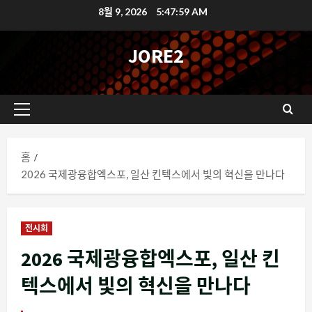
콘
8월 9, 2026
5:48:00 AM
텐
츠
JORE2
로
바
로
기
가
본
기
메
홈
뉴
2026 국제광융합엑스포, 일산 킨텍스에서 빛의 혁신을 만나다
전시회
2026 국제광융합엑스포, 일산 킨
텍스에서 빛의 혁신을 만나다