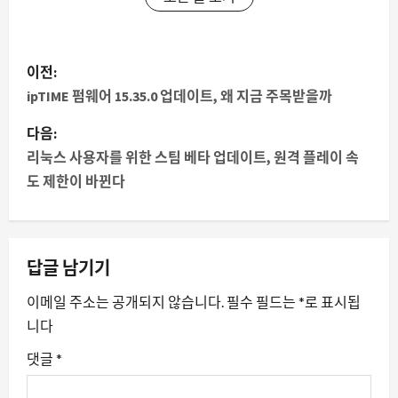
게
이전:
시
ipTIME 펌웨어 15.35.0 업데이트, 왜 지금 주목받을까
물
다음:
리눅스 사용자를 위한 스팀 베타 업데이트, 원격 플레이 속
내
도 제한이 바뀐다
비
게
답글 남기기
이
이메일 주소는 공개되지 않습니다.
필수 필드는
*
로 표시됩
션
니다
댓글
*