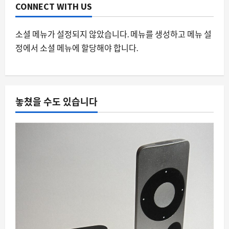
CONNECT WITH US
아이폰 17 가격 인상 시점이 8월 10일로
앞당겨진다는 루머가 뜨는 이유
8월 9, 2026
0
소셜 메뉴가 설정되지 않았습니다. 메뉴를 생성하고 메뉴 설
3
정에서 소셜 메뉴에 할당해야 합니다.
스팀
월페이퍼 엔진에서 피해야 할 애니메이
션 배경화면과 멀티 모니터 환경의 숨은
함정
놓쳤을 수도 있습니다
4
8월 9, 2026
0
요즘뜨는소식
가정용 ESS 보조금, 왜 지금 다시 주목받
는가
8월 9, 2026
0
5