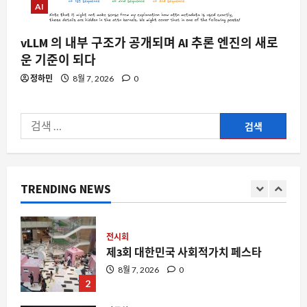
AI
4
8월 7, 2026
0
vLLM 의 내부 구조가 공개되며 AI 추론 엔진의 새로
AI
운 기준이 되다
YC 스타트업 스쿨에서 Gemini와 구글 AI
정하민
8월 7, 2026
0
가 일상을 바꾸는 이유
8월 7, 2026
0
5
검
색:
스팀
스팀 리뷰가 ‘혼합’으로 평가된 숨은 명
작, 왜 다시 주목받나”
TRENDING NEWS
8월 7, 2026
0
1
전시회
제3회 대한민국 사회적가치 페스타
8월 7, 2026
0
2