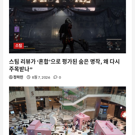
AI
YC 스타트업 스쿨에서 Gemini와 구글 AI
가 일상을 바꾸는 이유
8월 7, 2026
0
5
스팀
스팀 리뷰가 ‘혼합’으로 평가된 숨은 명작, 왜 다시
주목받나”
정하민
8월 7, 2026
0