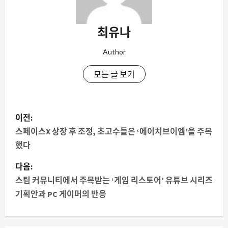
최유나
Author
모든 글 보기
게
이전:
시
스페이스X 상장 후 조정, 초고수들은 ‘에이치브이엠’을 주목
했다
물
다음:
내
스팀 커뮤니티에서 주목받는 ‘게임 리스토어’ 유튜브 시리즈
기획안과 PC 게이머의 반응
비
게