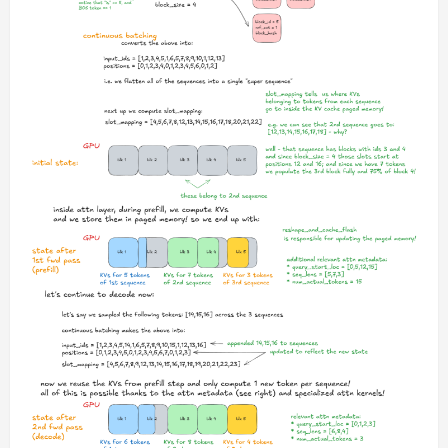
전시회
제3회 대한민국 사회적가치 페스타
8월 7, 2026
0
2
자동차
콜린 맥레이의 전설적 서브라임프레자
가 레고로 재탄생할 가능성, 지금 투표가
열렸다
3
8월 7, 2026
0
AI
법무법인 태평양, 국내 대형 로펌 최초 전
사 챗GPT 엔터프라이즈 도입으로 촉발
된 법률계 AI 전환