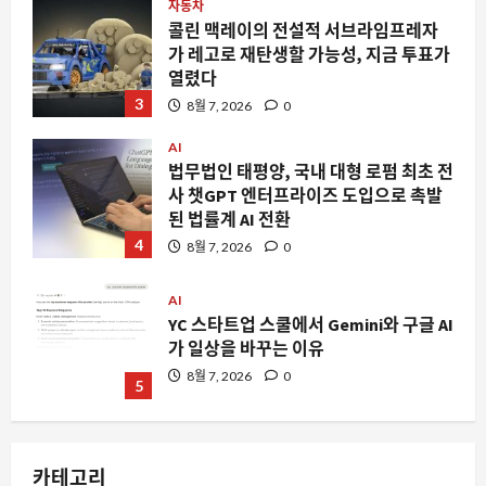
자동차
콜린 맥레이의 전설적 서브라임프레자
가 레고로 재탄생할 가능성, 지금 투표가
열렸다
3
8월 7, 2026
0
AI
법무법인 태평양, 국내 대형 로펌 최초 전
사 챗GPT 엔터프라이즈 도입으로 촉발
된 법률계 AI 전환
4
8월 7, 2026
0
AI
YC 스타트업 스쿨에서 Gemini와 구글 AI
가 일상을 바꾸는 이유
8월 7, 2026
0
5
스팀
스팀 리뷰가 ‘혼합’으로 평가된 숨은 명
카테고리