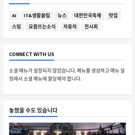
작, 왜 다시 주목받나”
8월 7, 2026
0
1
AI
IT&생활꿀팁
뉴스
대한민국축제
맛집
스팀
요즘뜨는소식
자동차
전시회
전시회
제3회 대한민국 사회적가치 페스타
8월 7, 2026
0
2
CONNECT WITH US
자동차
콜린 맥레이의 전설적 서브라임프레자
소셜 메뉴가 설정되지 않았습니다. 메뉴를 생성하고 메뉴 설
가 레고로 재탄생할 가능성, 지금 투표가
정에서 소셜 메뉴에 할당해야 합니다.
열렸다
3
8월 7, 2026
0
AI
법무법인 태평양, 국내 대형 로펌 최초 전
놓쳤을 수도 있습니다
사 챗GPT 엔터프라이즈 도입으로 촉발
된 법률계 AI 전환
4
8월 7, 2026
0