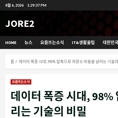
콘
8월 6, 2026
1:29:38 PM
텐
츠
JORE2
로
바
로
HOME
뉴스
요즘뜨는소식
IT&생활꿀팁
대한민
가
기
홈
데이터 폭증 시대, 98% 압축으로 저장소 비용을 날리는 기술
요즘뜨는소식
데이터 폭증 시대, 98
리는 기술의 비밀