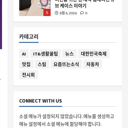
브 케이스 이야기
5
8월 6, 2026
0
스팀
스팀 클라이언트 자동 업데이트
카테고리
기능, 왜 여전히 수동 확인에 머물
러 있는가
1
8월 6, 2026
0
AI
IT&생활꿀팁
뉴스
대한민국축제
자동차
맛집
스팀
요즘뜨는소식
자동차
8천 달러에 팔리는 1985년식
BMW 635CSi, 고마일리지의 역설
전시회
과 클래식 시장의 변화
감
2
8월 6, 2026
0
스팀
CONNECT WITH US
스팀 기프트카드 여러 장 동시 사
용법과 한도, 기업 행사와 개인 구
소셜 메뉴가 설정되지 않았습니다. 메뉴를 생성하고
매를 위한 실전 가이드
메뉴 설정에서 소셜 메뉴에 할당해야 합니다.
3
8월 6, 2026
0