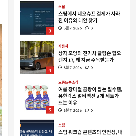
3
자동차
상자 모양의 전기차 클림슨 딥오
렌지 17, 왜 지금 주목받는가
8월 7, 2026
0
4
요즘뜨는소식
여름 장마철 곰팡이 잡는 필수템,
유한락스 멀티액션 3 개 세트가
뜨는 이유
5
8월 7, 2026
0
스팀
스팀 워크숍 콘텐츠의 안전성, 내
PC와 업적까지 위협할까”
8월 7, 2026
0
1
자동차