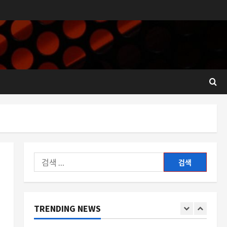
유한락스 멀티액션 3 개 세트가
뜨는 이유
5
8월 7, 2026
0
스팀
스팀 워크숍 콘텐츠의 안전성, 내
PC와 업적까지 위협할까”
8월 7, 2026
0
1
자동차
부가티 데스트리에가 보여주는
초고급 하이퍼카의 새로운 방향
성
검
2
8월 7, 2026
0
색:
스팀
스팀에서 네오슈프 결제가 사라
TRENDING NEWS
진 이유와 대안 찾기
8월 7, 2026
0