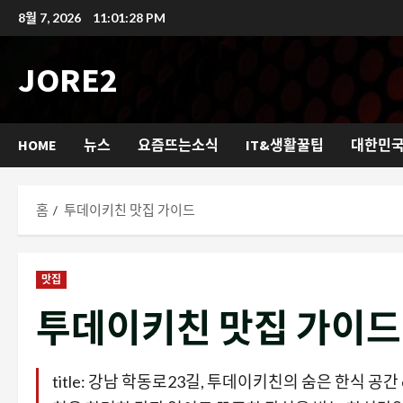
콘
8월 7, 2026
11:01:30 PM
텐
츠
JORE2
로
바
로
HOME
뉴스
요즘뜨는소식
IT&생활꿀팁
대한민
가
기
홈
투데이키친 맛집 가이드
맛집
투데이키친 맛집 가이드
title: 강남 학동로23길, 투데이키친의 숨은 한식 공간