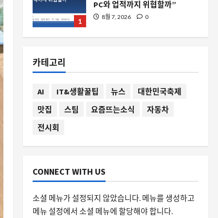
부가티 데스트리에가 보여주는
초고급 하이퍼카의 새로운 방향
성
2
8월 7, 2026
0
카테고리
스팀
스팀에서 네오슈프 결제가 사라
진 이유와 대안 찾기
AI
IT&생활꿀팁
뉴스
대한민국축제
8월 7, 2026
0
3
맛집
스팀
요즘뜨는소식
자동차
자동차
전시회
상자 모양의 전기차 클림슨 딥오
렌지 17, 왜 지금 주목받는가
8월 7, 2026
0
4
CONNECT WITH US
요즘뜨는소식
여름 장마철 곰팡이 잡는 필수템,
소셜 메뉴가 설정되지 않았습니다. 메뉴를 생성하고
유한락스 멀티액션 3 개 세트가
메뉴 설정에서 소셜 메뉴에 할당해야 합니다.
뜨는 이유