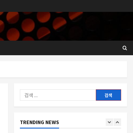
이 의미하는 것
4
8월 6, 2026
0
뉴스
한국 앱 생태계 5년 새 38조 원 돌
파, 소규모 개발자까지 성장한 진
짜 이유
5
8월 6, 2026
0
요즘뜨는소식
간웅과 간신의 콜라보, 왜 지금 자
유게시판을 뜨겁게 달구나
8월 6, 2026
0
1
검
색:
스팀
스팀 알림 팝업 위치 변경, 왜 갑
자기 화제가 되었나
TRENDING NEWS
8월 6, 2026
0
2