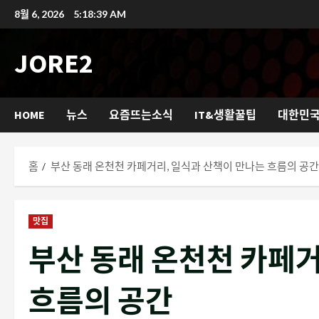
콘
8월 6, 2026
5:18:41 AM
텐
츠
JORE2
로
바
로
HOME
뉴스
요즘뜨는소식
IT&생활꿀팁
대한민
가
기
홈
부산 동래 온천천 카페거리, 일식과 산책이 만나는 흐름의 공간
맛집
부산 동래 온천천 카페거
흐름의 공간