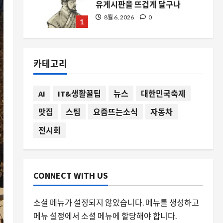
유게시판을 뜨겁게 달구나
8월 6, 2026
0
1
스팀
스팀 알림 팝업 위치 변경, 왜 갑
카테고리
자기 화제가 되었나
8월 6, 2026
0
2
AI
IT&생활꿀팁
뉴스
대한민국축제
맛집
스팀
요즘뜨는소식
자동차
요즘뜨는소식
네안데르탈인의 유전자가 현대인
전시회
의 근육량을 결정한다
8월 6, 2026
0
3
자동차
CONNECT WITH US
중국산 부크 전기차의 글로벌 진
출, GM과 SAIC의 20년 협력 확장
소셜 메뉴가 설정되지 않았습니다. 메뉴를 생성하고
이 의미하는 것
메뉴 설정에서 소셜 메뉴에 할당해야 합니다.
4
8월 6, 2026
0