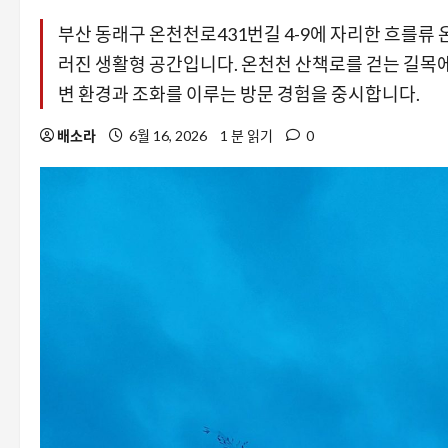
부산 동래구 온천천로431번길 4-9에 자리한 흐를류
러진 생활형 공간입니다. 온천천 산책로를 걷는 길목
변 환경과 조화를 이루는 방문 경험을 중시합니다.
배소라
6월 16, 2026
1 분 읽기
0