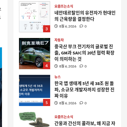
요즘뜨는소식
우
네안데르탈인의 유전자가 현대인
주
의 근육량을 결정한다
8월 6, 2026
0
3
자동차
중국산 부크 전기차의 글로벌 진
출, GM과 SAIC의 20년 협력 확장
이 의미하는 것
4
8월 6, 2026
0
뉴스
한국 앱 생태계 5년 새 38조 원 돌
파, 소규모 개발자까지 성장한 진
짜 이유
5
8월 6, 2026
0
요즘뜨는소식
간웅과 간신의 콜라보, 왜 지금 자