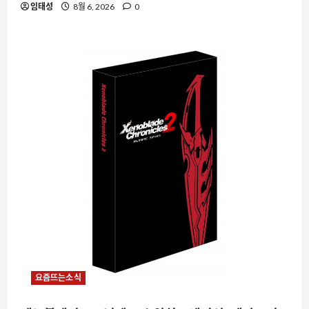
임태성
8월 6, 2026
0
요즘뜨는소식