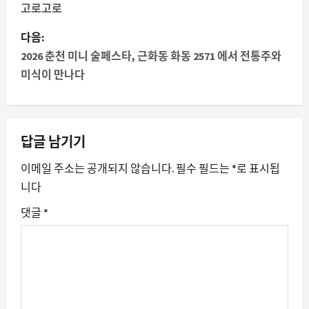
고로고로
물
다음:
내
2026 춘천 미니 술페스타, 근화동 화동 2571 에서 전통주와
미식이 만나다
비
게
이
답글 남기기
션
이메일 주소는 공개되지 않습니다.
필수 필드는
*
로 표시됩
니다
댓글
*