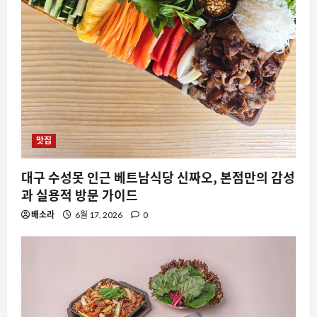
맛집
대구 수성못 인근 베트남식당 신짜오, 본점만의 감성
과 실용적 방문 가이드
배소라
6월 17, 2026
0