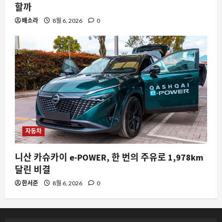
할까
배소라
8월 6, 2026
0
자동차
니산 카슈카이 e-POWER, 한 번의 주유로 1,978km
달린 비결
한서준
8월 6, 2026
0