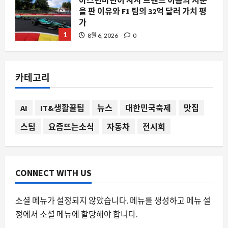
아스턴마틴이 자사 브랜드 이름의 지분
을 판 이유와 F1 팀의 32억 달러 가치 평
가
1
8월 6, 2026
0
요즘뜨는소식
제노블레이드 2 닌텐도 스위치 2 에디션,
카테고리
메타크리틱 90점대 리뷰로 재평가의 물
결
2
8월 6, 2026
0
AI
IT&생활꿀팁
뉴스
대한민국축제
맛집
스팀
요즘뜨는소식
자동차
전시회
스팀
스팀 라이브러리 정리, 폴더 기능 없이 어
떻게 관리할까
8월 6, 2026
0
3
CONNECT WITH US
자동차
소셜 메뉴가 설정되지 않았습니다. 메뉴를 생성하고 메뉴 설
니산 카슈카이 e-POWER, 한 번의 주유
정에서 소셜 메뉴에 할당해야 합니다.
로 1,978km 달린 비결