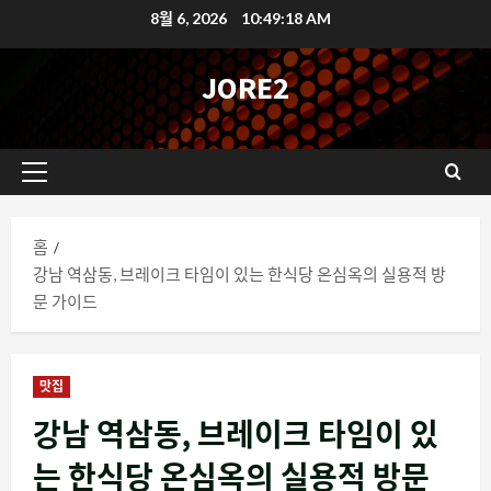
콘
8월 6, 2026
10:49:19 AM
텐
츠
JORE2
로
바
로
기
가
본
기
메
홈
뉴
강남 역삼동, 브레이크 타임이 있는 한식당 온심옥의 실용적 방
문 가이드
맛집
강남 역삼동, 브레이크 타임이 있
는 한식당 온심옥의 실용적 방문