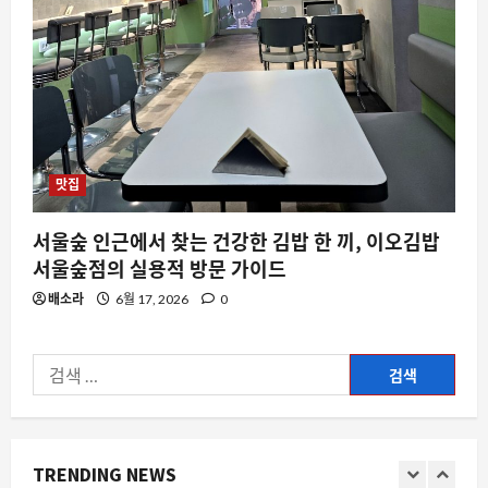
로 1,978km 달린 비결
8월 6, 2026
0
4
스팀
레고 무비 게임 풀스크린 안 뜨는 문제,
커뮤니티에서 화제
맛집
8월 6, 2026
0
5
서울숲 인근에서 찾는 건강한 김밥 한 끼, 이오김밥
자동차
서울숲점의 실용적 방문 가이드
아스턴마틴이 자사 브랜드 이름의 지분
을 판 이유와 F1 팀의 32억 달러 가치 평
배소라
6월 17, 2026
0
가
1
8월 6, 2026
0
검
요즘뜨는소식
색:
제노블레이드 2 닌텐도 스위치 2 에디션,
메타크리틱 90점대 리뷰로 재평가의 물
결
TRENDING NEWS
2
8월 6, 2026
0