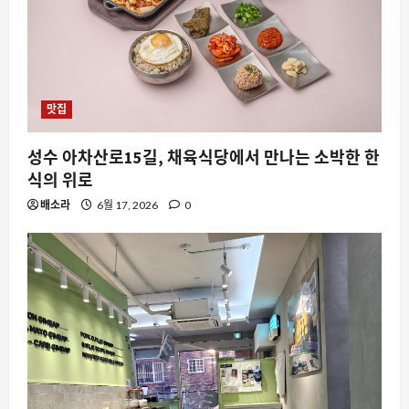
맛집
요즘뜨는소식
성수 아차산로15길, 채육식당에서 만나는 소박한 한
제노블레이드 2 닌텐도 스위치 2 에디션,
식의 위로
메타크리틱 90점대 리뷰로 재평가의 물
결
배소라
6월 17, 2026
0
2
8월 6, 2026
0
스팀
스팀 라이브러리 정리, 폴더 기능 없이 어
떻게 관리할까
8월 6, 2026
0
3
자동차
니산 카슈카이 e-POWER, 한 번의 주유