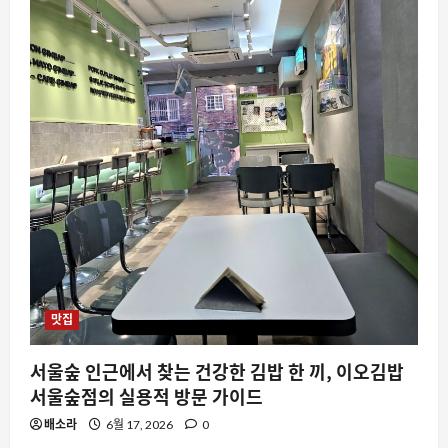
스팀 덱 커널 버전 표시 논란과 시스템 정
보 인식의 혼란
8월 9, 2026
0
3
요즘뜨는소식
여름철 편의점 생수 공짜 이벤트, 왜 매일
오후 2시가 핫한가
8월 9, 2026
0
4
스팀
스팀 커뮤니티의 ‘그로리어스’ 열풍과 디
지털 문화의 새로운 흐름
맛집
8월 9, 2026
0
5
서울숲 인근에서 찾는 건강한 김밥 한 끼, 이오김밥
요즘뜨는소식
서울숲점의 실용적 방문 가이드
요즘도 처서 매직이 있나요? 2025년 여
배소라
6월 17, 2026
0
름 끝자락의 날씨가 주는 신호와 주의점