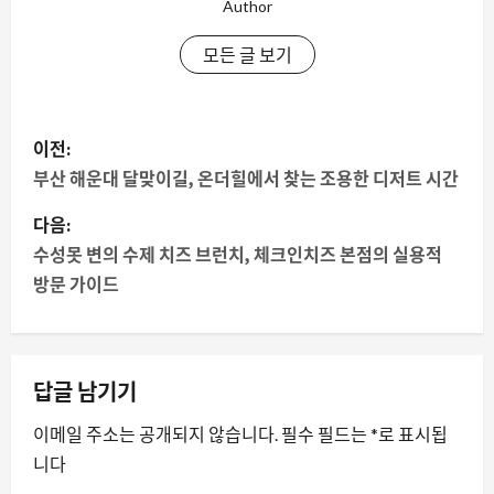
Author
모든 글 보기
게
이전:
시
부산 해운대 달맞이길, 온더힐에서 찾는 조용한 디저트 시간
물
다음:
수성못 변의 수제 치즈 브런치, 체크인치즈 본점의 실용적
내
방문 가이드
비
게
답글 남기기
이
이메일 주소는 공개되지 않습니다.
필수 필드는
*
로 표시됩
션
니다