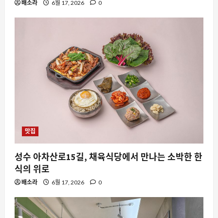
배소라
6월 17, 2026
0
맛집
요즘뜨는소식
성수 아차산로15길, 채육식당에서 만나는 소박한 한
지지율도 근저당인 거 같습니다: 이재명
식의 위로
정권의 정치적 담보 가치 하락과 그 파장
배소라
6월 17, 2026
0
8월 9, 2026
0
2
스팀