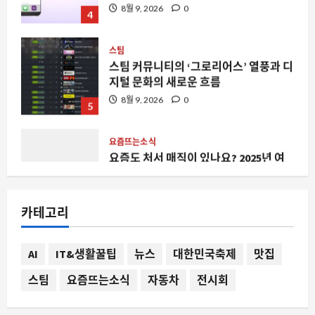
스팀
스팀 커뮤니티의 ‘그로리어스’ 열풍과 디
지털 문화의 새로운 흐름
8월 9, 2026
0
5
요즘뜨는소식
요즘도 처서 매직이 있나요? 2025년 여
름 끝자락의 날씨가 주는 신호와 주의점
8월 9, 2026
0
1
요즘뜨는소식
지지율도 근저당인 거 같습니다: 이재명
카테고리
정권의 정치적 담보 가치 하락과 그 파장
8월 9, 2026
0
2
AI
IT&생활꿀팁
뉴스
대한민국축제
맛집
스팀
요즘뜨는소식
자동차
전시회
스팀
스팀 덱 커널 버전 표시 논란과 시스템 정
보 인식의 혼란