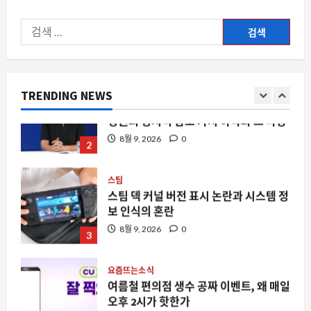
8월 9, 2026
0
1
검
색:
요즘뜨는소식
지지율도 근저당인 거 같습니다: 이재명
정권의 정치적 담보 가치 하락과 그 파장
TRENDING NEWS
8월 9, 2026
0
2
스팀
스팀 덱 커널 버전 표시 논란과 시스템 정
보 인식의 혼란
8월 9, 2026
0
3
요즘뜨는소식
여름철 편의점 생수 공짜 이벤트, 왜 매일
오후 2시가 핫한가
8월 9, 2026
0
4