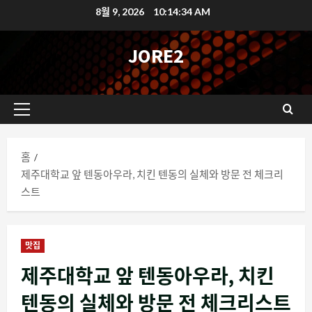
콘
8월 9, 2026
10:14:35 AM
텐
츠
JORE2
로
바
로
기
가
본
기
메
홈
뉴
제주대학교 앞 텐동아우라, 치킨 텐동의 실체와 방문 전 체크리
스트
맛집
제주대학교 앞 텐동아우라, 치킨
텐동의 실체와 방문 전 체크리스트