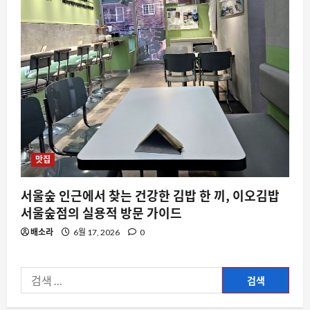
스팀
스팀 입력이 비스팀 게임까지 장악하는
이유와 데스크톱 레이아웃 충돌 문제
8월 9, 2026
0
4
자동차
닛산이 중국 차를 베껴 개발 기간을 절반
으로 줄인 진짜 이유
맛집
8월 9, 2026
0
5
서울숲 인근에서 찾는 건강한 김밥 한 끼, 이오김밥
자동차
서울숲점의 실용적 방문 가이드
미국 전문가가 고른 6 대 중국 전기차, 왜
배소라
6월 17, 2026
0
지금 주목받는가
8월 9, 2026
0
1
검
색:
스팀