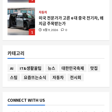
자동차
미국 전문가가 고른 6 대 중국 전기차, 왜
지금 주목받는가
8월 9, 2026
0
1
스팀
스팀에서 ‘Absolute Cinema’가 주목받
카테고리
는 이유와 실제 게임 경험
8월 9, 2026
0
2
AI
IT&생활꿀팁
뉴스
대한민국축제
맛집
스팀
요즘뜨는소식
자동차
전시회
요즘뜨는소식
변수를 줄인다는 성공공식 jpg가 자유게
시판을 뜨겁게 만든 이유
8월 9, 2026
0
3
CONNECT WITH US
스팀