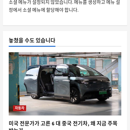
소셜 메뉴가 설정되지 않았습니다. 메뉴를 생성하고 메뉴 설
스팀 입력이 비스팀 게임까지 장악하는
정에서 소셜 메뉴에 할당해야 합니다.
이유와 데스크톱 레이아웃 충돌 문제
8월 9, 2026
0
4
자동차
놓쳤을 수도 있습니다
닛산이 중국 차를 베껴 개발 기간을 절반
으로 줄인 진짜 이유
8월 9, 2026
0
5
자동차
미국 전문가가 고른 6 대 중국 전기차, 왜 지금 주목