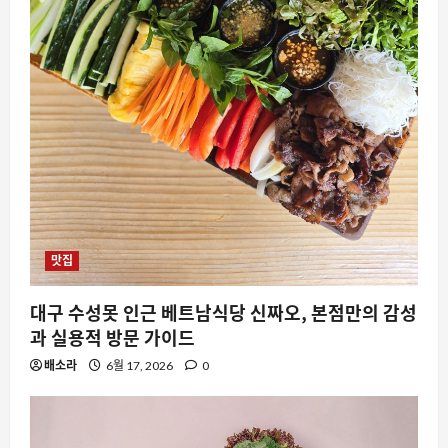
맛집
대구 수성못 인근 베트남식당 신짜오, 본점만의 감성
과 실용적 방문 가이드
배소라
6월 17, 2026
0