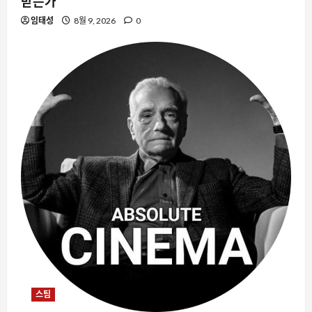
받는가
임태성
8월 9, 2026
0
스팀