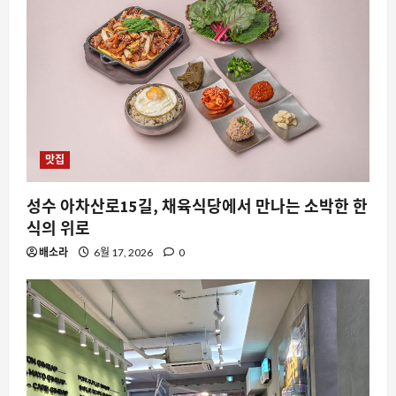
맛집
스팀
성수 아차산로15길, 채육식당에서 만나는 소박한 한
스팀에서 ‘Absolute Cinema’가 주목받
식의 위로
는 이유와 실제 게임 경험
배소라
6월 17, 2026
0
8월 9, 2026
0
2
요즘뜨는소식
변수를 줄인다는 성공공식 jpg가 자유게
시판을 뜨겁게 만든 이유
8월 9, 2026
0
3