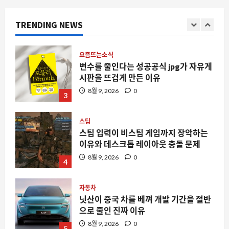
스팀에서 ‘Absolute Cinema’가 주목받
는 이유와 실제 게임 경험
TRENDING NEWS
8월 9, 2026
0
2
요즘뜨는소식
변수를 줄인다는 성공공식 jpg가 자유게
시판을 뜨겁게 만든 이유
8월 9, 2026
0
3
스팀
스팀 입력이 비스팀 게임까지 장악하는
이유와 데스크톱 레이아웃 충돌 문제
8월 9, 2026
0
4
자동차
닛산이 중국 차를 베껴 개발 기간을 절반
으로 줄인 진짜 이유
8월 9, 2026
0
5