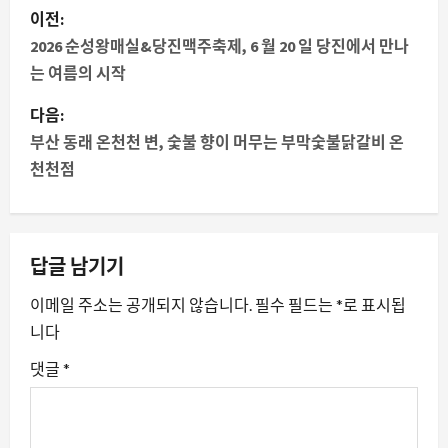
게
이전:
시
2026 순성왕매실&당진맥주축제, 6 월 20 일 당진에서 만나
는 여름의 시작
물
다음:
내
부산 동래 온천천 변, 숯불 향이 머무는 부막숯불닭갈비 온
천천점
비
게
이
답글 남기기
션
이메일 주소는 공개되지 않습니다.
필수 필드는
*
로 표시됩
니다
댓글
*