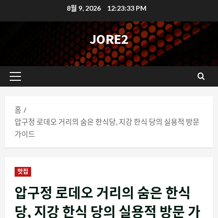
콘
8월 9, 2026
12:23:34 PM
텐
츠
JORE2
로
바
로
기
가
본
기
메
홈
뉴
압구정 로데오 거리의 숨은 한식당, 지강 한식 당의 실용적 방문
가이드
맛집
압구정 로데오 거리의 숨은 한식
당, 지강 한식 당의 실용적 방문 가