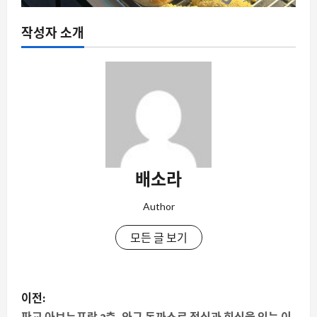
작성자 소개
배소라
Author
모든 글 보기
게
이전: