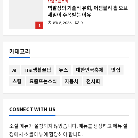
AI
DeepSeek V4 Flash 0731, 왜 개발자들
의 일상을 뒤흔드는가
8월 8, 2026
0
2
스팀
레지던트 이블 컬렉션의 변주와 스팀 유
카테고리
저들의 수집 욕망
8월 8, 2026
0
3
AI
IT&생활꿀팁
뉴스
대한민국축제
맛집
스팀
요즘뜨는소식
자동차
전시회
요즘뜨는소식
MMORPG의 경쟁 피로도를 AI로 낮추다,
컴투스 제우스의 새로운 시도
8월 8, 2026
0
CONNECT WITH US
4
스팀
소셜 메뉴가 설정되지 않았습니다. 메뉴를 생성하고 메뉴 설
스팀 친구 추가 즉시 기프트카드 전송 가
정에서 소셜 메뉴에 할당해야 합니다.