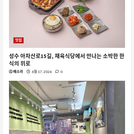
AI
DeepSeek V4 Flash 0731, 왜 개발자들
의 일상을 뒤흔드는가
8월 8, 2026
0
맛집
2
성수 아차산로15길, 채육식당에서 만나는 소박한 한
스팀
레지던트 이블 컬렉션의 변주와 스팀 유
식의 위로
저들의 수집 욕망
배소라
6월 17, 2026
0
8월 8, 2026
0
3
요즘뜨는소식
MMORPG의 경쟁 피로도를 AI로 낮추다,
컴투스 제우스의 새로운 시도
8월 8, 2026
0
4
스팀