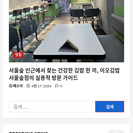
스팀 친구 추가 즉시 기프트카드 전송 가
능 여부, 커뮤니티에서 다시 뜨거운 감자
8월 8, 2026
0
5
요즘뜨는소식
역발상의 기술적 유희, 어셈블리 홀 오브
셰임이 주목받는 이유
맛집
8월 8, 2026
0
1
서울숲 인근에서 찾는 건강한 김밥 한 끼, 이오김밥
서울숲점의 실용적 방문 가이드
AI
DeepSeek V4 Flash 0731, 왜 개발자들
배소라
6월 17, 2026
0
의 일상을 뒤흔드는가
8월 8, 2026
0
2
검
색:
스팀
레지던트 이블 컬렉션의 변주와 스팀 유
저들의 수집 욕망