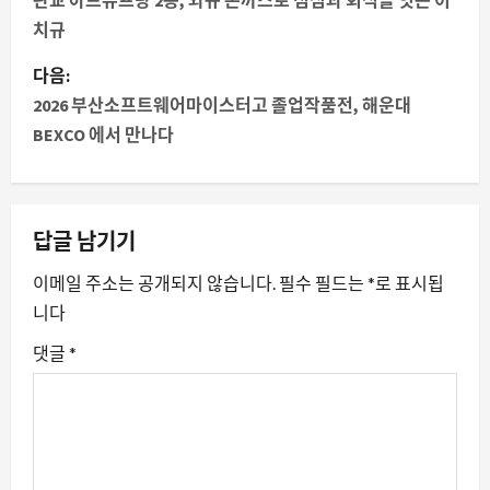
시
판교 아브뉴프랑 2층, 와규 돈까스로 점심과 회식을 잇는 이
치규
물
다음:
내
2026 부산소프트웨어마이스터고 졸업작품전, 해운대
BEXCO 에서 만나다
비
게
이
답글 남기기
션
이메일 주소는 공개되지 않습니다.
필수 필드는
*
로 표시됩
니다
댓글
*