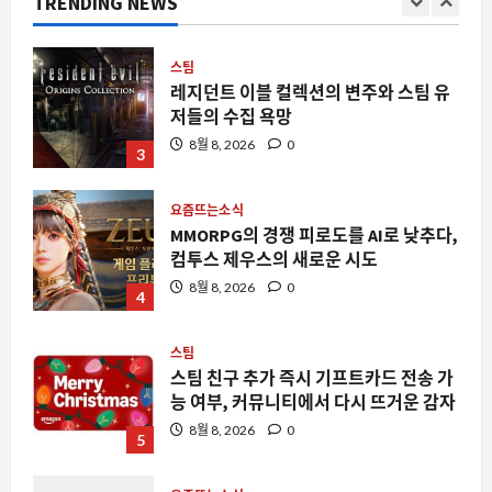
TRENDING NEWS
8월 8, 2026
0
3
요즘뜨는소식
MMORPG의 경쟁 피로도를 AI로 낮추다,
컴투스 제우스의 새로운 시도
8월 8, 2026
0
4
스팀
스팀 친구 추가 즉시 기프트카드 전송 가
능 여부, 커뮤니티에서 다시 뜨거운 감자
8월 8, 2026
0
5
요즘뜨는소식
역발상의 기술적 유희, 어셈블리 홀 오브
셰임이 주목받는 이유
8월 8, 2026
0
1