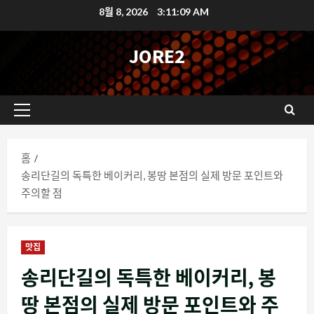
콘
8월 8, 2026
3:11:11 AM
텐
츠
JORE2
로
바
로
기
가
본
기
메
홈
뉴
송리단길의 독특한 베이커리, 봉땅 본점의 실제 방문 포인트와
주의할 점
맛집
송리단길의 독특한 베이커리, 봉
땅 본점의 실제 방문 포인트와 주