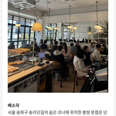
배소라
서울 송파구 송리단길의 숨은 코너에 위치한 봉땅 본점은 단