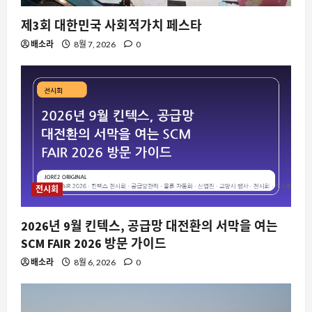
8월 7, 2026
0
2
제3회 대한민국 사회적가치 페스타
스팀
배소라
8월 7, 2026
0
Steam 창작마당에서 ‘I neeeeeed this
as a wallpaper’가 화제인 이유와 배경
8월 7, 2026
0
3
요즘뜨는소식
삼전과 SK하이닉스, 엔비디아를 앞선
375조 원의 현금성 자산과 주주환원 전
쟁의 서막
4
전시회
8월 7, 2026
0
2026년 9월 킨텍스, 공급망 대전환의 서막을 여는
자동차
테슬라 뒷좌석 멀미의 진실, 전기차 특유
SCM FAIR 2026 방문 가이드
의 가속과 제동이 만드는 신체 불일치
배소라
8월 6, 2026
0
8월 7, 2026
0
5
자동차