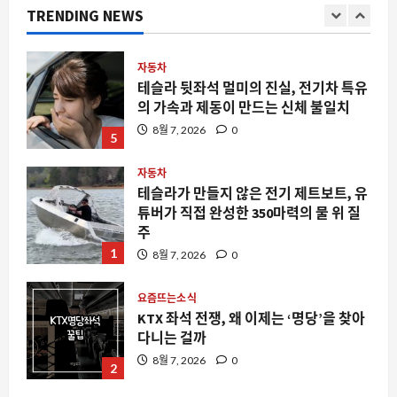
쟁의 서막
TRENDING NEWS
4
8월 7, 2026
0
자동차
테슬라 뒷좌석 멀미의 진실, 전기차 특유
의 가속과 제동이 만드는 신체 불일치
8월 7, 2026
0
5
자동차
테슬라가 만들지 않은 전기 제트보트, 유
튜버가 직접 완성한 350마력의 물 위 질
주
1
8월 7, 2026
0
요즘뜨는소식
KTX 좌석 전쟁, 왜 이제는 ‘명당’을 찾아
다니는 걸까
8월 7, 2026
0
2