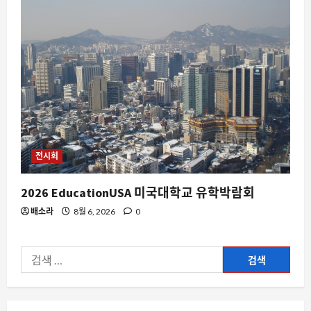
테슬라가 만들지 않은 전기 제트보트, 유
튜버가 직접 완성한 350마력의 물 위 질
주
1
8월 7, 2026
0
요즘뜨는소식
KTX 좌석 전쟁, 왜 이제는 ‘명당’을 찾아
다니는 걸까
8월 7, 2026
0
2
전시회
스팀
2026 EducationUSA 미국대학교 유학박람회
Steam 창작마당에서 ‘I neeeeeed this
배소라
8월 6, 2026
0
as a wallpaper’가 화제인 이유와 배경
8월 7, 2026
0
3
검
요즘뜨는소식
색:
삼전과 SK하이닉스, 엔비디아를 앞선
375조 원의 현금성 자산과 주주환원 전