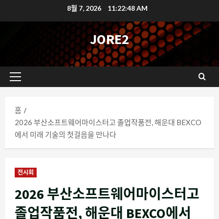
콘
8월 7, 2026
11:22:49 AM
텐
츠
JORE2
로
바
로
기
가
본
기
메
홈
뉴
2026 부산소프트웨어마이스터고 졸업작품전, 해운대 BEXCO
에서 미래 기술의 첫걸음을 만나다
전시회
2026 부산소프트웨어마이스터고
졸업작품전, 해운대 BEXCO에서