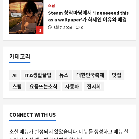
스팀
Steam 창작마당에서 ‘I neeeeeed this
as a wallpaper’가 화제인 이유와 배경
8월 7, 2026
0
3
요즘뜨는소식
삼전과 SK하이닉스, 엔비디아를 앞선
카테고리
375조 원의 현금성 자산과 주주환원 전
쟁의 서막
4
8월 7, 2026
0
AI
IT&생활꿀팁
뉴스
대한민국축제
맛집
스팀
요즘뜨는소식
자동차
전시회
자동차
테슬라 뒷좌석 멀미의 진실, 전기차 특유
의 가속과 제동이 만드는 신체 불일치
8월 7, 2026
0
5
CONNECT WITH US
소셜 메뉴가 설정되지 않았습니다. 메뉴를 생성하고 메뉴 설