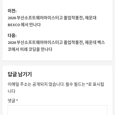
게
이전:
시
2026 부산소프트웨어마이스터고 졸업작품전, 해운대
BEXCO 에서 만나다
물
다음:
내
2026 부산소프트웨어마이스터고 졸업작품전, 해운대 벡스
코에서 미래 코딩을 만나다
비
게
이
답글 남기기
션
이메일 주소는 공개되지 않습니다.
필수 필드는
*
로 표시됩
니다
댓글
*