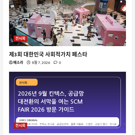
절 임박, 왜 지금 주목받는가
8월 8, 2026
0
4
자동차
16년 차 다우지 더랑고, 컬러 자일브레이
전시회
크로 다시 젊어지다”
8월 8, 2026
0
5
제3회 대한민국 사회적가치 페스타
배소라
8월 7, 2026
0
요즘뜨는소식
웹 트래픽의 99% 가 봇일 때, 우리는 무
엇을 잃고 있는가
8월 8, 2026
0
1
자동차
스마트 #2 규격 문서 유출, 하지만 미국
인은 못 탄다? 글로벌 전기차 시장의 새
로운 변수
전시회
2
8월 8, 2026
0