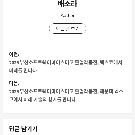
배소라
Author
모든 글 보기
게
이전:
시
2026 부산소프트웨어마이스터고 졸업작품전, 벡스코에서
미래를 만나다
물
다음:
내
2026 부산소프트웨어마이스터고 졸업작품전, 해운대 벡스
코에서 미래 기술의 향기를 만나다
비
게
이
답글 남기기