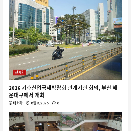
자동차
스마트 #2 규격 문서 유출, 하지만 미국
인은 못 탄다? 글로벌 전기차 시장의 새
로운 변수
2
8월 8, 2026
0
전시회
스팀
스팀 리모트 플레이 인증 코드 문제, 두
2026 기후산업국제박람회 관계기관 회의, 부산 해
대의 PC 사이에서 겪는 불편함과 해결 방
운대구에서 개최
안
배소라
8월 8, 2026
0
3
8월 8, 2026
0
요즘뜨는소식
아삭복숭아 3kg 21,900원 사전예약 품