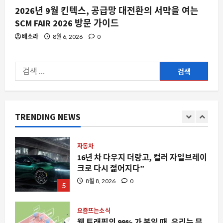
2026년 9월 킨텍스, 공급망 대전환의 서막을 여는
스팀
SCM FAIR 2026 방문 가이드
스팀 리모트 플레이 인증 코드 문제, 두
대의 PC 사이에서 겪는 불편함과 해결 방
배소라
8월 6, 2026
0
안
3
8월 8, 2026
0
검
색:
요즘뜨는소식
아삭복숭아 3kg 21,900원 사전예약 품
절 임박, 왜 지금 주목받는가
TRENDING NEWS
8월 8, 2026
0
4
자동차
16년 차 다우지 더랑고, 컬러 자일브레이
크로 다시 젊어지다”
8월 8, 2026
0
5
요즘뜨는소식
웹 트래픽의 99% 가 봇일 때, 우리는 무