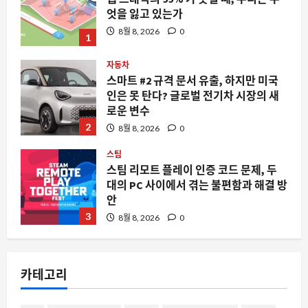
엇을 잃고 있는가
8월 8, 2026
0
1
자동차
스마트 #2 규격 문서 유출, 하지만 미국
인은 못 탄다? 글로벌 전기차 시장의 새
로운 변수
2
8월 8, 2026
0
스팀
스팀 리모트 플레이 인증 코드 문제, 두
대의 PC 사이에서 겪는 불편함과 해결 방
안
3
8월 8, 2026
0
요즘뜨는소식
아삭복숭아 3kg 21,900원 사전예약 품
카테고리
절 임박, 왜 지금 주목받는가
8월 8, 2026
0
4