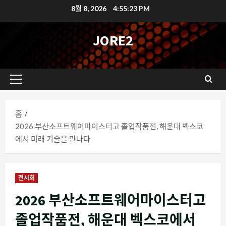
콘
8월 8, 2026
4:55:24 PM
텐
츠
JORE2
로
바
로
기
가
본
기
메
홈
뉴
2026 부산소프트웨어마이스터고 졸업작품전, 해운대 벡스코
에서 미래 기술을 만나다
전시회
2026 부산소프트웨어마이스터고
졸업작품전, 해운대 벡스코에서