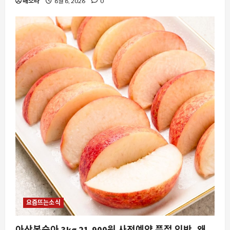
배소라
8월 8, 2026
0
요즘뜨는소식
아삭복숭아 3kg 21,900원 사전예약 품절 임박, 왜