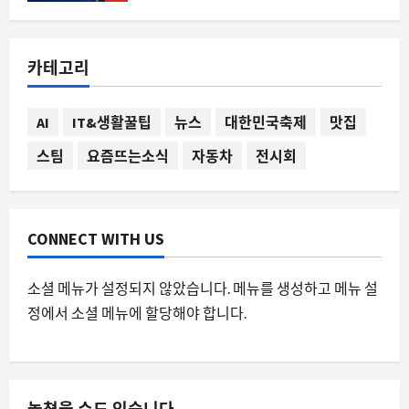
스팀
스팀 프레임 정체성 논란, 밸브의 새로운
카테고리
하드웨어 전략이 던지는 질문
8월 10, 2026
0
2
AI
IT&생활꿀팁
뉴스
대한민국축제
맛집
스팀
요즘뜨는소식
자동차
전시회
요즘뜨는소식
신작 없이도 100만 장을 팔아치운 페르
소나, 세가 실적의 숨은 주인공이 된 이유
8월 10, 2026
0
3
CONNECT WITH US
자동차
소셜 메뉴가 설정되지 않았습니다. 메뉴를 생성하고 메뉴 설
시속 160km BMW 추락 사고, 19 세 운전
정에서 소셜 메뉴에 할당해야 합니다.
자에게 선고된 6 개월 형량의 파장
8월 10, 2026
0
4
스팀