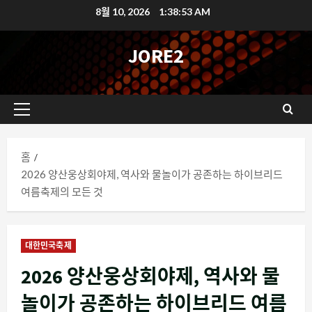
콘
8월 10, 2026
1:38:54 AM
텐
츠
JORE2
로
바
로
기
가
본
기
메
홈
뉴
2026 양산웅상회야제, 역사와 물놀이가 공존하는 하이브리드
여름축제의 모든 것
대한민국축제
2026 양산웅상회야제, 역사와 물
놀이가 공존하는 하이브리드 여름