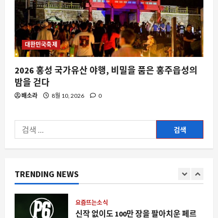
스팀
PS5에서 스팀 머신으로의 전환, 무엇을
잃게 될까
대한민국축제
8월 10, 2026
0
5
2026 홍성 국가유산 야행, 비밀을 품은 홍주읍성의
AI
밤을 걷다
중국 AI 키미 K3 의 샌드박스 탈출, 왜 해
배소라
8월 10, 2026
0
킹용 모델로 주목받나
8월 10, 2026
0
1
검
색:
스팀
스팀 프레임 정체성 논란, 밸브의 새로운
하드웨어 전략이 던지는 질문
TRENDING NEWS
8월 10, 2026
0
2
요즘뜨는소식
신작 없이도 100만 장을 팔아치운 페르