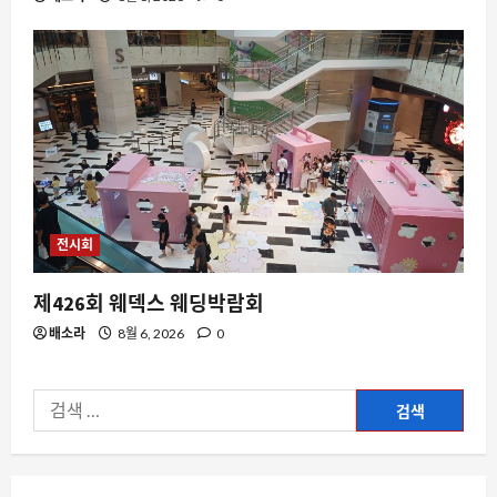
전시회
제426회 웨덱스 웨딩박람회
배소라
8월 6, 2026
0
검
색: