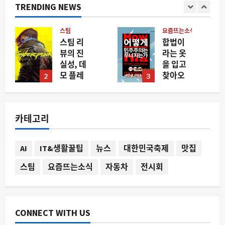
TRENDING NEWS
요즘뜨는소식
스팀
합법이
스팀에
라는 옷
서
을 입고
‘Blast
찾아오
the
3
4
는 민주
Past’가
주의의
주목받
붕괴, 지
는 이유
카테고리
금 우리
와 데이
가 주목
터로 본
해야 하
indie 게
AI
IT&생활꿀팁
뉴스
대한민국축제
맛집
는 이유
임의 생
존 전략
8월 7,
스팀
요즘뜨는소식
자동차
전시회
2026
8월 7,
0
2026
0
CONNECT WITH US