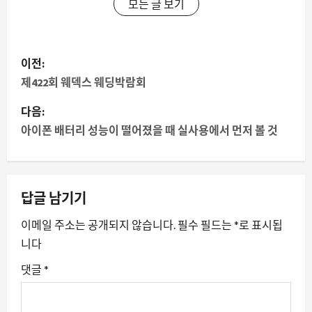
모든 글 보기
게
이전:
시
제422회 웨덱스 웨딩박람회
물
다음:
아이폰 배터리 성능이 떨어졌을 때 실사용에서 먼저 볼 것
내
비
답글 남기기
게
이메일 주소는 공개되지 않습니다.
필수 필드는
*
로 표시됩
이
니다
션
댓글
*