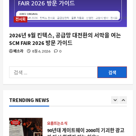
2026년 데브옵스 면접 가이드가 뜨는 이
유, 실제 면접 질문과 AI 시대의 변화
전시회
8월 9, 2026
0
5
2026년 9월 킨텍스, 공급망 대전환의 서막을 여는
자동차
SCM FAIR 2026 방문 가이드
폭스바겐의 새로운 전기 시대가 시작되
배소라
8월 6, 2026
0
다, ID. ERA 5X SUV 의 등장과 의미
8월 9, 2026
0
1
검
스팀
색:
스팀 데스크톱 앱에 하드웨어 감지 기능
이 추가된다면 게임 환경은 어떻게 변할
까
TRENDING NEWS
2
8월 9, 2026
0
요즘뜨는소식
90년대 게이트웨이 2000의 기괴한 광고
가 다시 화제가 되는 이유”