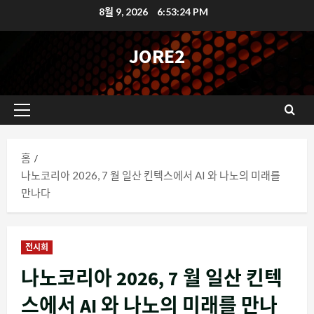
콘
8월 9, 2026
6:53:25 PM
텐
츠
JORE2
로
바
로
기
가
본
기
메
홈
뉴
나노코리아 2026, 7 월 일산 킨텍스에서 AI 와 나노의 미래를
만나다
전시회
나노코리아 2026, 7 월 일산 킨텍
스에서 AI 와 나노의 미래를 만나