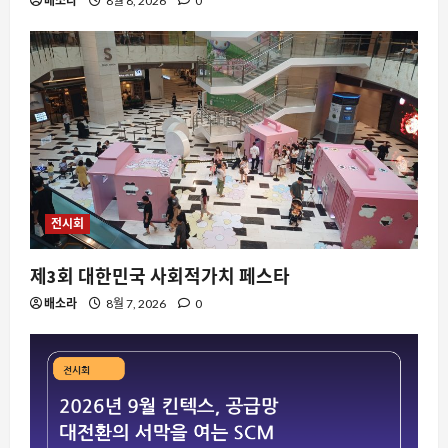
배소라
8월 8, 2026
0
스팀
스팀 데스크톱 앱에 하드웨어 감지 기능
이 추가된다면 게임 환경은 어떻게 변할
까
2
8월 9, 2026
0
요즘뜨는소식
90년대 게이트웨이 2000의 기괴한 광고
전시회
가 다시 화제가 되는 이유”
8월 9, 2026
0
3
제3회 대한민국 사회적가치 페스타
배소라
8월 7, 2026
0
자동차
차에 개를 두고 내리는 것, 왜 이제부터
법적 쟁점이 되는가
8월 9, 2026
0
4
요즘뜨는소식