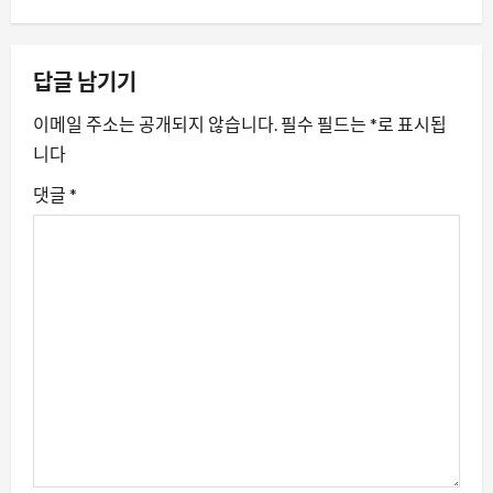
비
게
답글 남기기
이
이메일 주소는 공개되지 않습니다.
필수 필드는
*
로 표시됩
션
니다
댓글
*