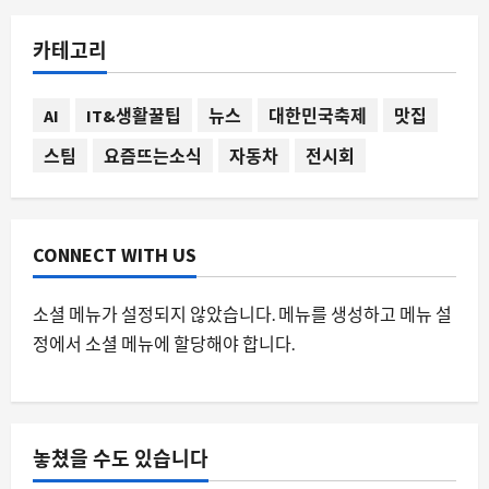
스팀
스팀 데스크톱 앱에 하드웨어 감지 기능
카테고리
이 추가된다면 게임 환경은 어떻게 변할
까
2
8월 9, 2026
0
AI
IT&생활꿀팁
뉴스
대한민국축제
맛집
스팀
요즘뜨는소식
자동차
전시회
요즘뜨는소식
90년대 게이트웨이 2000의 기괴한 광고
가 다시 화제가 되는 이유”
8월 9, 2026
0
3
CONNECT WITH US
자동차
소셜 메뉴가 설정되지 않았습니다. 메뉴를 생성하고 메뉴 설
차에 개를 두고 내리는 것, 왜 이제부터
정에서 소셜 메뉴에 할당해야 합니다.
법적 쟁점이 되는가
8월 9, 2026
0
4
요즘뜨는소식
놓쳤을 수도 있습니다
2026년 데브옵스 면접 가이드가 뜨는 이
유, 실제 면접 질문과 AI 시대의 변화