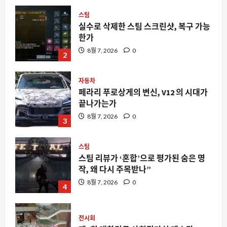
실수로 삭제한 스팀 스크린샷, 복구 가능
한가
8월 7, 2026
0
2
자동차
페라리 푸로상게의 변신, V12 의 시대가
끝나가는가
8월 7, 2026
0
3
스팀
스팀 리뷰가 ‘혼합’으로 평가된 숨은 명
작, 왜 다시 주목받나”
8월 7, 2026
0
4
전시회
제3회 대한민국 사회적가치 페스타
8월 7, 2026
0