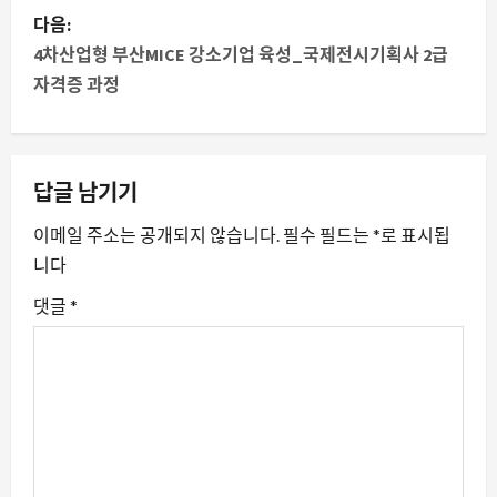
물
다음:
내
4차산업형 부산MICE 강소기업 육성_국제전시기획사 2급
자격증 과정
비
게
이
답글 남기기
션
이메일 주소는 공개되지 않습니다.
필수 필드는
*
로 표시됩
니다
댓글
*