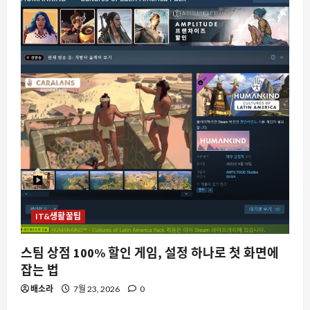
스팀
실수로 삭제한 스팀 스크린샷, 복구 가능
한가
8월 7, 2026
0
2
IT&생활꿀팁
자동차
스팀 상점 100% 할인 게임, 설정 하나로 첫 화면에
페라리 푸로상게의 변신, V12 의 시대가
잡는 법
끝나가는가
배소라
7월 23, 2026
0
8월 7, 2026
0
3