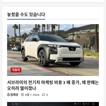
스팀 리뷰가 ‘혼합’으로 평가된 숨은 명
작, 왜 다시 주목받나”
놓쳤을 수도 있습니다
8월 7, 2026
0
4
전시회
제3회 대한민국 사회적가치 페스타
8월 7, 2026
0
5
자동차
서브라미의 전기차 마케팅 비용 3 배 증가, 왜 판매는
오히려 떨어졌나
임태성
8월 7, 2026
0