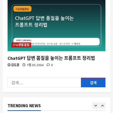
스팀
스팀 리뷰가 ‘혼합’으로 평가된 숨은 명
작, 왜 다시 주목받나”
8월 7, 2026
0
4
IT&생활꿀팁
전시회
제3회 대한민국 사회적가치 페스타
ChatGPT 답변 품질을 높이는 프롬프트 정리법
8월 7, 2026
0
5
김도윤
7월 20, 2026
0
자동차
검
서브라미의 전기차 마케팅 비용 3 배 증
가, 왜 판매는 오히려 떨어졌나
색:
8월 7, 2026
0
1
TRENDING NEWS
스팀