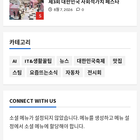
5
자동차
서브라미의 전기차 마케팅 비용 3 배 증
가, 왜 판매는 오히려 떨어졌나
8월 7, 2026
0
1
카테고리
스팀
AI
IT&생활꿀팁
뉴스
대한민국축제
맛집
실수로 삭제한 스팀 스크린샷, 복구 가능
한가
스팀
요즘뜨는소식
자동차
전시회
8월 7, 2026
0
2
자동차
CONNECT WITH US
페라리 푸로상게의 변신, V12 의 시대가
끝나가는가
소셜 메뉴가 설정되지 않았습니다. 메뉴를 생성하고 메뉴 설
8월 7, 2026
0
3
정에서 소셜 메뉴에 할당해야 합니다.
스팀