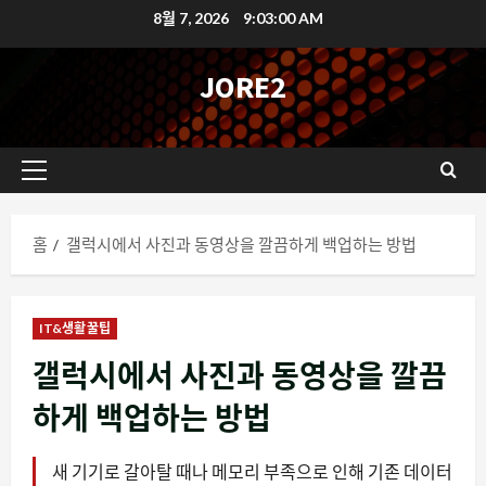
콘
8월 7, 2026
9:03:01 AM
텐
츠
JORE2
로
바
로
기
가
본
기
메
홈
갤럭시에서 사진과 동영상을 깔끔하게 백업하는 방법
뉴
IT&생활꿀팁
갤럭시에서 사진과 동영상을 깔끔
하게 백업하는 방법
새 기기로 갈아탈 때나 메모리 부족으로 인해 기존 데이터