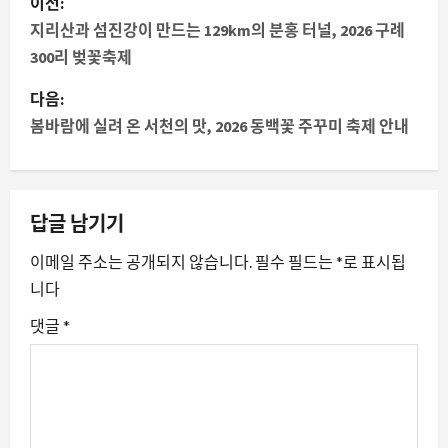
이전:
시
지리산과 섬진강이 만드는 129km의 분홍 터널, 2026 구례
300리 벚꽃축제
물
다음:
내
봄바람에 실려 온 서천의 맛, 2026 동백꽃 주꾸미 축제 안내
비
게
답글 남기기
이
이메일 주소는 공개되지 않습니다.
필수 필드는
*
로 표시됩
션
니다
댓글
*