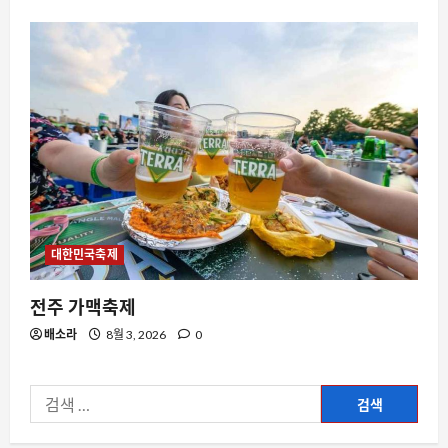
요즘뜨는소식
중국만 믿던 독일차, 왜 갑자기 무너지고
있는가
8월 8, 2026
0
4
자동차
네덜란드, 테슬라 FSD 승인했지만 데이
터는 비밀? 글로벌 자율주행 규제 흐름의
변화
5
8월 8, 2026
0
대한민국축제
뉴스
전주 가맥축제
국내 최대 400MW 해남 태양광 단지 착
배소라
8월 3, 2026
0
공, 왜 지금 주목받는가
8월 8, 2026
0
1
검
자동차
색:
토요타가 낡은 차에 새 생명을 불어넣는