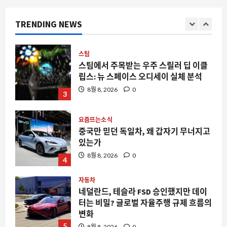
이유: 팩토리 업그레이드 프로그램의 부
상
TRENDING NEWS
2
8월 8, 2026
0
스팀
스팀에서 주목받는 우주 스릴러 딥 이클
립스: 뉴 스페이스 오디세이 실체 분석
8월 8, 2026
0
3
요즘뜨는소식
중국만 믿던 독일차, 왜 갑자기 무너지고
있는가
8월 8, 2026
0
4
자동차
네덜란드, 테슬라 FSD 승인했지만 데이
터는 비밀? 글로벌 자율주행 규제 흐름의
변화
5
8월 8, 2026
0