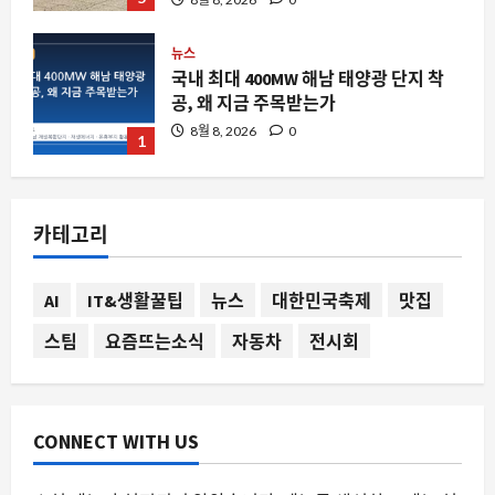
뉴스
국내 최대 400MW 해남 태양광 단지 착
공, 왜 지금 주목받는가
8월 8, 2026
0
1
자동차
토요타가 낡은 차에 새 생명을 불어넣는
카테고리
이유: 팩토리 업그레이드 프로그램의 부
상
2
8월 8, 2026
0
AI
IT&생활꿀팁
뉴스
대한민국축제
맛집
스팀
요즘뜨는소식
자동차
전시회
스팀
스팀에서 주목받는 우주 스릴러 딥 이클
립스: 뉴 스페이스 오디세이 실체 분석
8월 8, 2026
0
3
CONNECT WITH US
요즘뜨는소식