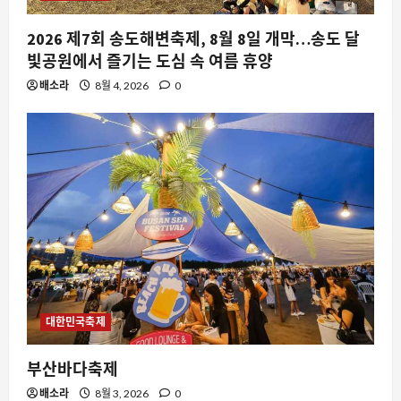
2026 제7회 송도해변축제, 8월 8일 개막…송도 달
빛공원에서 즐기는 도심 속 여름 휴양
배소라
8월 4, 2026
0
자동차
토요타가 낡은 차에 새 생명을 불어넣는
이유: 팩토리 업그레이드 프로그램의 부
상
2
8월 8, 2026
0
스팀
대한민국축제
스팀에서 주목받는 우주 스릴러 딥 이클
립스: 뉴 스페이스 오디세이 실체 분석
부산바다축제
8월 8, 2026
0
3
배소라
8월 3, 2026
0