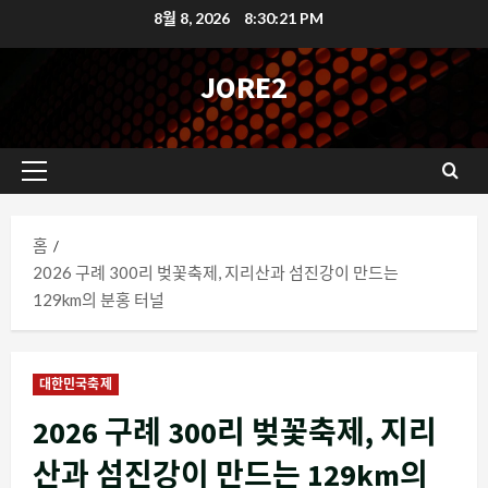
콘
8월 8, 2026
8:30:23 PM
텐
츠
JORE2
로
바
로
기
가
본
기
메
홈
뉴
2026 구례 300리 벚꽃축제, 지리산과 섬진강이 만드는
129km의 분홍 터널
대한민국축제
2026 구례 300리 벚꽃축제, 지리
산과 섬진강이 만드는 129km의