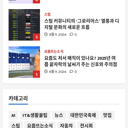
스팀
스팀 커뮤니티의 ‘그로리어스’ 열풍과 디
지털 문화의 새로운 흐름
8월 9, 2026
0
5
요즘뜨는소식
요즘도 처서 매직이 있나요? 2025년 여
름 끝자락의 날씨가 주는 신호와 주의점
8월 9, 2026
0
1
요즘뜨는소식
지지율도 근저당인 거 같습니다: 이재명
카테고리
정권의 정치적 담보 가치 하락과 그 파장
8월 9, 2026
0
2
AI
IT&생활꿀팁
뉴스
대한민국축제
맛집
스팀
요즘뜨는소식
자동차
전시회
스팀