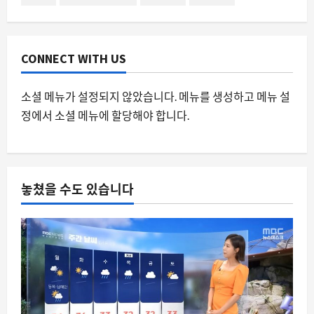
스팀 덱 커널 버전 표시 논란과 시스템 정
보 인식의 혼란
8월 9, 2026
0
3
CONNECT WITH US
요즘뜨는소식
소셜 메뉴가 설정되지 않았습니다. 메뉴를 생성하고 메뉴 설
여름철 편의점 생수 공짜 이벤트, 왜 매일
정에서 소셜 메뉴에 할당해야 합니다.
오후 2시가 핫한가
8월 9, 2026
0
4
스팀
놓쳤을 수도 있습니다
스팀 커뮤니티의 ‘그로리어스’ 열풍과 디
지털 문화의 새로운 흐름
8월 9, 2026
0
5