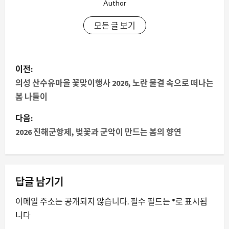
Author
모든 글 보기
게
이전:
시
의성 산수유마을 꽃맞이행사 2026, 노란 물결 속으로 떠나는
봄 나들이
물
다음:
내
2026 진해군항제, 벚꽃과 군악이 만드는 봄의 향연
비
게
답글 남기기
이
이메일 주소는 공개되지 않습니다.
필수 필드는
*
로 표시됩
션
니다