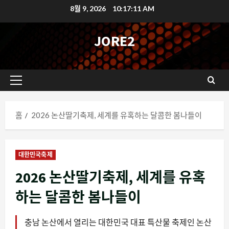
콘
8월 9, 2026
10:17:12 AM
텐
츠
JORE2
로
바
로
기
가
본
기
메
홈
2026 논산딸기축제, 세계를 유혹하는 달콤한 봄나들이
뉴
대한민국축제
2026 논산딸기축제, 세계를 유혹
하는 달콤한 봄나들이
충남 논산에서 열리는 대한민국 대표 특산물 축제인 논산