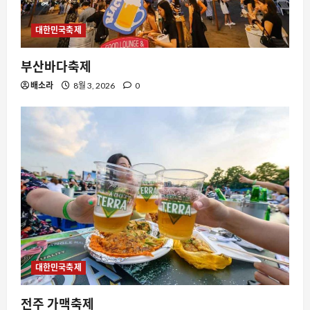
스팀
대한민국축제
스팀 덱 커널 버전 표시 논란과 시스템 정
보 인식의 혼란
부산바다축제
8월 9, 2026
0
3
배소라
8월 3, 2026
0
요즘뜨는소식
여름철 편의점 생수 공짜 이벤트, 왜 매일
오후 2시가 핫한가
8월 9, 2026
0
4
스팀
스팀 커뮤니티의 ‘그로리어스’ 열풍과 디
지털 문화의 새로운 흐름
8월 9, 2026
0
5
대한민국축제
요즘뜨는소식
전주 가맥축제