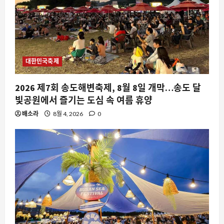
대한민국축제
2026 제7회 송도해변축제, 8월 8일 개막…송도 달
빛공원에서 즐기는 도심 속 여름 휴양
배소라
8월 4, 2026
0
요즘뜨는소식
지지율도 근저당인 거 같습니다: 이재명
정권의 정치적 담보 가치 하락과 그 파장
8월 9, 2026
0
2