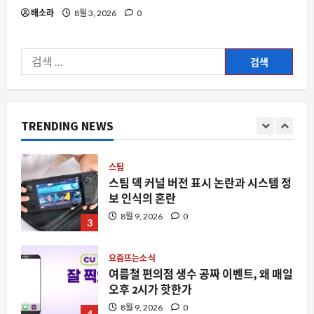
요즘도 처서 매직이 있나요? 2025년 여
배소라
8월 3, 2026
0
름 끝자락의 날씨가 주는 신호와 주의점
8월 9, 2026
0
1
검
색:
요즘뜨는소식
지지율도 근저당인 거 같습니다: 이재명
정권의 정치적 담보 가치 하락과 그 파장
TRENDING NEWS
8월 9, 2026
0
2
스팀
스팀 덱 커널 버전 표시 논란과 시스템 정
보 인식의 혼란
8월 9, 2026
0
3
요즘뜨는소식
여름철 편의점 생수 공짜 이벤트, 왜 매일
오후 2시가 핫한가
8월 9, 2026
0
4