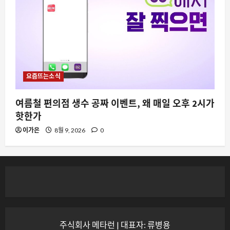
요즘뜨는소식
여름철 편의점 생수 공짜 이벤트, 왜 매일 오후 2시가
핫한가
이가은
8월 9, 2026
0
주식회사 메타런 | 대표자: 류병용