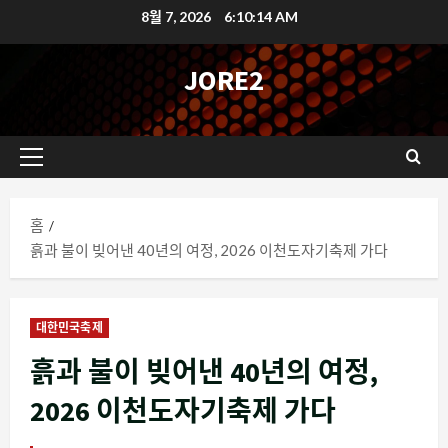
콘
8월 7, 2026
6:10:15 AM
텐
츠
JORE2
로
바
로
기
가
본
기
메
홈
뉴
흙과 불이 빚어낸 40년의 여정, 2026 이천도자기축제 가다
대한민국축제
흙과 불이 빚어낸 40년의 여정,
2026 이천도자기축제 가다