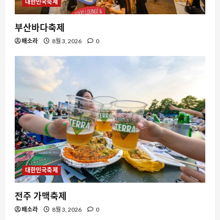
대한민국축제
스팀에서 ‘Blast the Past’가 주목받는
이유와 데이터로 본 indie 게임의 생존 전
략
부산바다축제
3
8월 7, 2026
0
배소라
8월 3, 2026
0
요즘뜨는소식
오버워치 디몬 시네마틱이 던지는 성장
통과 팬덤의 반응
8월 7, 2026
0
4
자동차
현대차·기아, 레드닷 17관왕으로 증명된
브랜드 경험의 진화
8월 7, 2026
0
5
대한민국축제
스팀
전주 가맥축제
스팀 리뷰의 진실성, 데모 플레이 시간과
배소라
8월 3, 2026
0
실제 구매 기록의 괴리가 드러난다