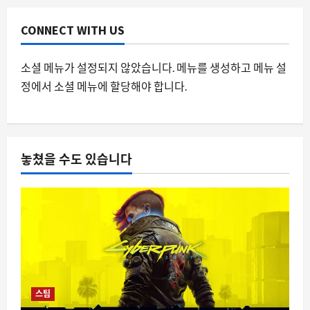
략
3
8월 7, 2026
0
CONNECT WITH US
요즘뜨는소식
소셜 메뉴가 설정되지 않았습니다. 메뉴를 생성하고 메뉴 설
오버워치 디몬 시네마틱이 던지는 성장
정에서 소셜 메뉴에 할당해야 합니다.
통과 팬덤의 반응
8월 7, 2026
0
4
자동차
놓쳤을 수도 있습니다
현대차·기아, 레드닷 17관왕으로 증명된
브랜드 경험의 진화
8월 7, 2026
0
5
스팀