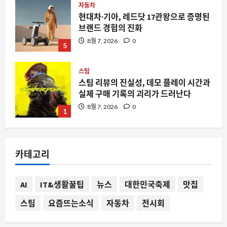
자동차
현대차·기아, 레드닷 17관왕으로 증명된
브랜드 경험의 진화
8월 7, 2026
0
5
스팀
스팀 리뷰의 진실성, 데모 플레이 시간과
실제 구매 기록의 괴리가 드러난다
8월 7, 2026
0
1
요즘뜨는소식
합법이라는 옷을 입고 찾아오는 민주주
카테고리
의의 붕괴, 지금 우리가 주목해야 하는 이
유
2
8월 7, 2026
0
AI
IT&생활꿀팁
뉴스
대한민국축제
맛집
스팀
스팀
요즘뜨는소식
자동차
전시회
스팀에서 ‘Blast the Past’가 주목받는
이유와 데이터로 본 indie 게임의 생존 전