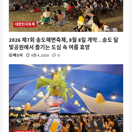
대한민국축제
2026 제7회 송도해변축제, 8월 8일 개막…송도 달
빛공원에서 즐기는 도심 속 여름 휴양
배소라
8월 4, 2026
0
요즘뜨는소식
합법이라는 옷을 입고 찾아오는 민주주
의의 붕괴, 지금 우리가 주목해야 하는 이
유
2
8월 7, 2026
0
스팀