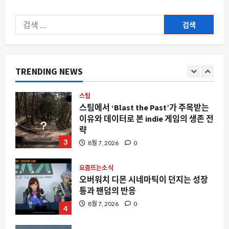
8월 7, 2026
0
1
검
요즘뜨는소식
색:
합법이라는 옷을 입고 찾아오는 민주주
의의 붕괴, 지금 우리가 주목해야 하는 이
유
TRENDING NEWS
2
8월 7, 2026
0
스팀
스팀에서 ‘Blast the Past’가 주목받는
이유와 데이터로 본 indie 게임의 생존 전
략
3
8월 7, 2026
0
요즘뜨는소식
오버워치 디몬 시네마틱이 던지는 성장
통과 팬덤의 반응
8월 7, 2026
0
4