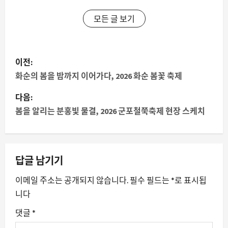
모든 글 보기
게
이전:
시
화순의 봄을 밤까지 이어가다, 2026 화순 봄꽃 축제
물
다음:
봄을 알리는 분홍빛 물결, 2026 군포철쭉축제 현장 스케치
내
비
답글 남기기
게
이메일 주소는 공개되지 않습니다.
필수 필드는
*
로 표시됩
이
니다
션
댓글
*