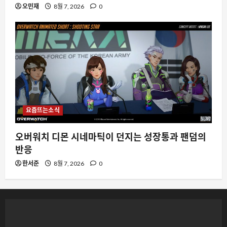
오민재
8월 7, 2026
0
요즘뜨는소식
오버워치 디몬 시네마틱이 던지는 성장통과 팬덤의
반응
한서준
8월 7, 2026
0