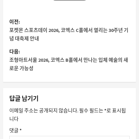
게
이전:
시
포켓몬 스포츠데이 2026, 코엑스 C홀에서 열리는 30주년 기
념 대축제 안내
물
다음:
내
조형아트서울 2026, 코엑스 B홀에서 만나는 입체 예술의 새
로운 가능성
비
게
이
답글 남기기
션
이메일 주소는 공개되지 않습니다.
필수 필드는
*
로 표시됩
니다
댓글
*