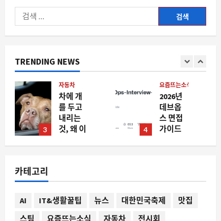
검
색:
TRENDING NEWS
자동차
요즘뜨는소식
차에 개
2026년
를 두고
데브옵
내리는
스 면접
것, 왜 이
가이드
3
4
제부터
가 뜨는
법적 쟁
이유, 실
점이 되
제 면접
카테고리
는가
질문과
AI 시대
8월 9,
의 변화
2026
AI
IT&생활꿀팁
뉴스
대한민국축제
맛집
0
8월 9,
2026
스팀
요즘뜨는소식
자동차
전시회