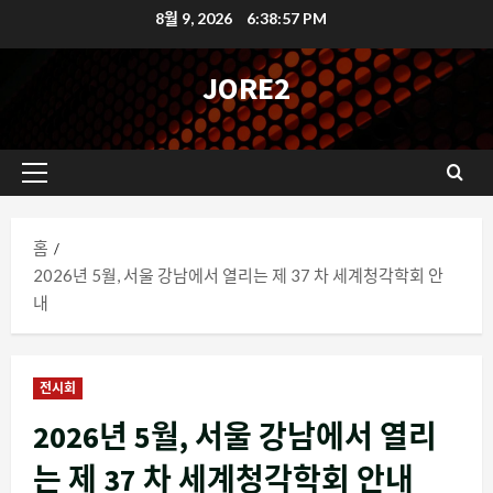
콘
8월 9, 2026
6:38:58 PM
텐
츠
JORE2
로
바
로
기
가
본
기
메
홈
뉴
2026년 5월, 서울 강남에서 열리는 제 37 차 세계청각학회 안
내
전시회
2026년 5월, 서울 강남에서 열리
는 제 37 차 세계청각학회 안내