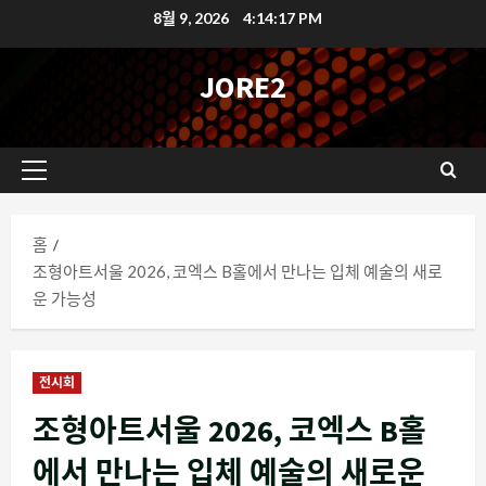
콘
8월 9, 2026
4:14:18 PM
텐
츠
JORE2
로
바
로
기
가
본
기
메
홈
뉴
조형아트서울 2026, 코엑스 B홀에서 만나는 입체 예술의 새로
운 가능성
전시회
조형아트서울 2026, 코엑스 B홀
에서 만나는 입체 예술의 새로운