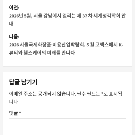
게
이전:
시
2026년 5월, 서울 강남에서 열리는 제 37 차 세계청각학회 안
내
물
다음:
내
2026 서울국제화장품·미용산업박람회, 5 월 코엑스에서 K-
뷰티와 헬스케어의 미래를 만나다
비
게
이
답글 남기기
션
이메일 주소는 공개되지 않습니다.
필수 필드는
*
로 표시됩
니다
댓글
*