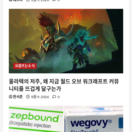
요즘뜨는소식
울라텍의 저주, 왜 지금 월드 오브 워크래프트 커뮤
니티를 뜨겁게 달구는가
한서준
8월 9, 2026
0