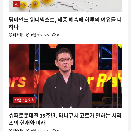
AI
딥마인드 웨더넥스트, 태풍 예측에 하루의 여유를 더
하다
배소라
8월 9, 2026
0
요즘뜨는소식
슈퍼로봇대전 35주년, 타니구치 고로가 말하는 시리
즈의 현재와 미래
배소라
8월 9, 2026
0