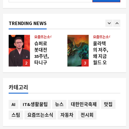
색:
TRENDING NEWS
요즘뜨는소식
요즘뜨는소식
슈퍼로
울라텍
봇대전
의 저주,
35주년,
왜 지금
타니구
월드 오
2
3
치 고로
브 워크
가 말하
래프트
는 시리
커뮤니
카테고리
즈의 현
티를 뜨
재와 미
겁게 달
래
구는가
AI
IT&생활꿀팁
뉴스
대한민국축제
맛집
8월 9,
8월 9,
2026
2026
스팀
요즘뜨는소식
자동차
전시회
0
0