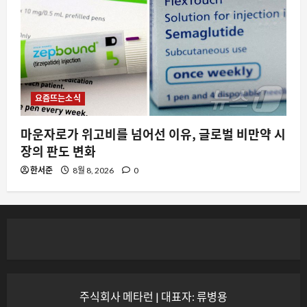
요즘뜨는소식
마운자로가 위고비를 넘어선 이유, 글로벌 비만약 시
장의 판도 변화
한서준
8월 8, 2026
0
주식회사 메타런 | 대표자: 류병용