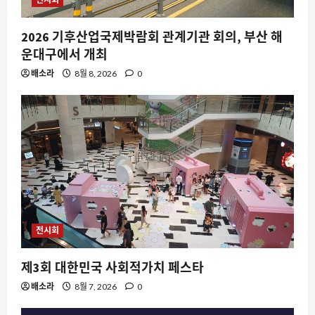
2026 기후산업국제박람회 관계기관 회의, 부산 해
운대구에서 개최
배소라
8월 8, 2026
0
자동차
마쓰다 나바호의 진실: 일본 차가 아닌 켄
터키에서 만든 포드 익스플로러
8월 10, 2026
0
2
요즘뜨는소식
계곡 정비보다 쉽다던 부동산 정상화, 민
전시회
심 폭발로 세제 손보기
8월 10, 2026
0
3
제3회 대한민국 사회적가치 페스타
배소라
8월 7, 2026
0
자동차
한성자동차 스타 트레이닝 1차 수료, 왜