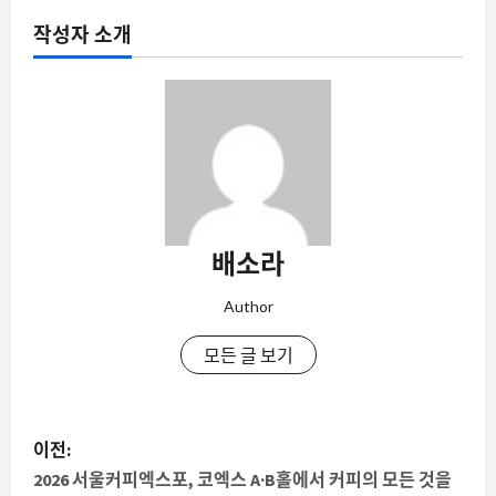
작성자 소개
배소라
Author
모든 글 보기
게
이전:
시
2026 서울커피엑스포, 코엑스 A·B홀에서 커피의 모든 것을