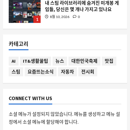
내 스팀 라이브러리에 숨겨진 미개봉 게
임들, 당신은 몇 개나 가지고 있나요
8월 10, 2026
0
1
자동차
마쓰다 나바호의 진실: 일본 차가 아닌 켄
카테고리
터키에서 만든 포드 익스플로러
8월 10, 2026
0
2
AI
IT&생활꿀팁
뉴스
대한민국축제
맛집
스팀
요즘뜨는소식
자동차
전시회
요즘뜨는소식
계곡 정비보다 쉽다던 부동산 정상화, 민
심 폭발로 세제 손보기
8월 10, 2026
0
3
CONNECT WITH US
자동차
소셜 메뉴가 설정되지 않았습니다. 메뉴를 생성하고 메뉴 설
한성자동차 스타 트레이닝 1차 수료, 왜
정에서 소셜 메뉴에 할당해야 합니다.
서비스 품질의 새로운 기준이 되는가
8월 10, 2026
0