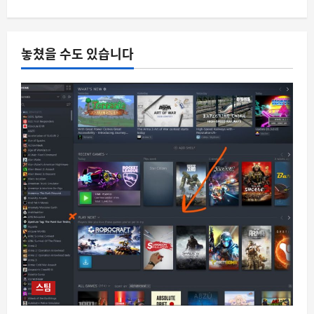
4
요즘뜨는소식
영하 30도도 거뜬한 난방, 삼성전자가 미
놓쳤을 수도 있습니다
국 국립연구소와 손잡고 만든 차세대 기
술의 비밀
5
8월 10, 2026
0
스팀