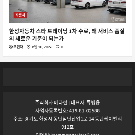
자동차
한성자동차 스타 트레이닝 1차 수료, 왜 서비스 품질
의 새로운 기준이 되는가
오민재
8월 10, 2026
0
주식회사 메타런 | 대표자: 류병용
사업자등록번호: 419-81-02588
주소: 경기도 화성시 동탄첨단산업1로 14 동탄케이벨리
912호
이메일: byungyong@jore2.com