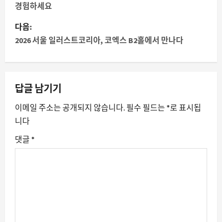
경험하세요
물
다음:
내
2026 서울 일러스트코리아, 코엑스 B2홀에서 만나다
비
게
답글 남기기
이
이메일 주소는 공개되지 않습니다.
필수 필드는
*
로 표시됩
션
니다
댓글
*