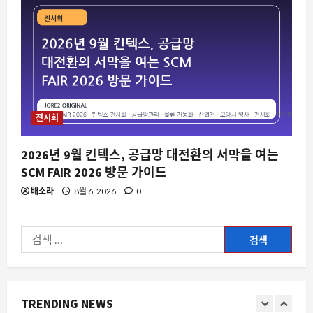
서비스 품질의 새로운 기준이 되는가
8월 10, 2026
0
4
요즘뜨는소식
영하 30도도 거뜬한 난방, 삼성전자가 미
국 국립연구소와 손잡고 만든 차세대 기
술의 비밀
전시회
5
8월 10, 2026
0
2026년 9월 킨텍스, 공급망 대전환의 서막을 여는
스팀
SCM FAIR 2026 방문 가이드
내 스팀 라이브러리에 숨겨진 미개봉 게
배소라
8월 6, 2026
0
임들, 당신은 몇 개나 가지고 있나요
8월 10, 2026
0
1
검
색:
자동차
마쓰다 나바호의 진실: 일본 차가 아닌 켄
터키에서 만든 포드 익스플로러
TRENDING NEWS
8월 10, 2026
0
2