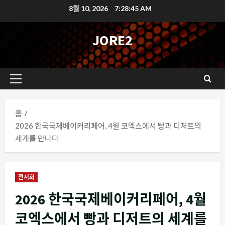
콘
8월 10, 2026
7:28:46 AM
텐
츠
JORE2
로
바
로
기
가
본
기
메
홈
뉴
2026 한국국제베이커리페어, 4월 코엑스에서 빵과 디저트의
세계를 만나다
전시회
2026 한국국제베이커리페어, 4월
코엑스에서 빵과 디저트의 세계를