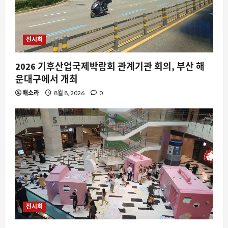
전시회
2026 기후산업국제박람회 관계기관 회의, 부산 해
운대구에서 개최
배소라
8월 8, 2026
0
스팀
스팀에서 ‘Absolute Cinema’가 주목받
는 이유와 실제 게임 경험
8월 9, 2026
0
2
요즘뜨는소식
전시회
변수를 줄인다는 성공공식 jpg가 자유게