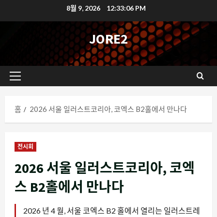
콘
8월 9, 2026
12:33:07 PM
텐
츠
JORE2
로
바
로
기
가
본
기
메
홈
2026 서울 일러스트코리아, 코엑스 B2홀에서 만나다
뉴
전시회
2026 서울 일러스트코리아, 코엑
스 B2홀에서 만나다
2026 년 4 월, 서울 코엑스 B2 홀에서 열리는 일러스트레