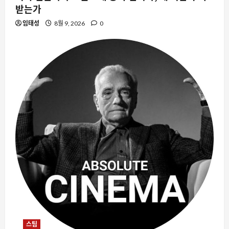
받는가
임태성
8월 9, 2026
0
스팀