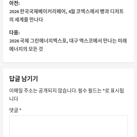
게
이전:
시
2026 한국국제베이커리페어, 4월 코엑스에서 빵과 디저트
의 세계를 만나다
물
다음:
내
2026 국제 그린에너지엑스포, 대구 엑스코에서 만나는 미래
에너지의 모든 것
비
게
이
답글 남기기
션
이메일 주소는 공개되지 않습니다.
필수 필드는
*
로 표시됩
니다
댓글
*