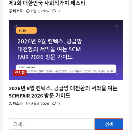
시판을 뜨겁게 만든 이유
제3회 대한민국 사회적가치 페스타
8월 9, 2026
0
3
배소라
8월 7, 2026
0
스팀
스팀 입력이 비스팀 게임까지 장악하는
이유와 데스크톱 레이아웃 충돌 문제
8월 9, 2026
0
4
자동차
닛산이 중국 차를 베껴 개발 기간을 절반
전시회
으로 줄인 진짜 이유
8월 9, 2026
0
5
2026년 9월 킨텍스, 공급망 대전환의 서막을 여는
SCM FAIR 2026 방문 가이드
자동차
배소라
8월 6, 2026
0
미국 전문가가 고른 6 대 중국 전기차, 왜
지금 주목받는가
검
8월 9, 2026
0
1
색: