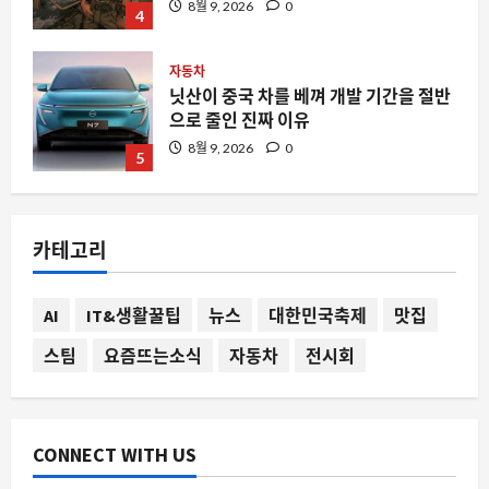
으로 줄인 진짜 이유
8월 9, 2026
0
5
자동차
미국 전문가가 고른 6 대 중국 전기차, 왜
지금 주목받는가
8월 9, 2026
0
1
카테고리
스팀
스팀에서 ‘Absolute Cinema’가 주목받
는 이유와 실제 게임 경험
AI
IT&생활꿀팁
뉴스
대한민국축제
맛집
8월 9, 2026
0
2
스팀
요즘뜨는소식
자동차
전시회
요즘뜨는소식
변수를 줄인다는 성공공식 jpg가 자유게
시판을 뜨겁게 만든 이유
CONNECT WITH US
8월 9, 2026
0
3