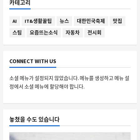
카테고리
진된 테슬라의 의미
8월 11, 2026
0
1
AI
IT&생활꿀팁
뉴스
대한민국축제
맛집
스팀
요즘뜨는소식
자동차
전시회
AI
약국 AI 전화 상담원, 수백 건의 불만 끝
에 철수한 이유와 향후 전망
8월 11, 2026
0
2
CONNECT WITH US
스팀
소셜 메뉴가 설정되지 않았습니다. 메뉴를 생성하고 메뉴 설
스팀에서 게임이 업데이트도 없는데 자
정에서 소셜 메뉴에 할당해야 합니다.
꾸 ‘검증’만 반복되는 이유
8월 11, 2026
0
3
요즘뜨는소식
놓쳤을 수도 있습니다
콜롬비아 7.4 지진, 스마트폰 알림과 실
시간 정보의 중요성이 부각된 이유
8월 11, 2026
0
4