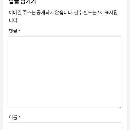
이
답글 남기기
션
이메일 주소는 공개되지 않습니다.
필수 필드는
*
로 표시됩
니다
댓글
*
이름
*