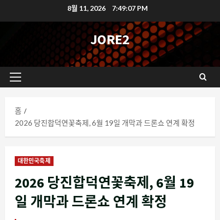
콘
8월 11, 2026
7:49:08 PM
텐
츠
JORE2
로
바
로
기
가
본
기
메
홈
뉴
2026 당진합덕연꽃축제, 6월 19일 개막과 드론쇼 연계 확정
대한민국축제
2026 당진합덕연꽃축제, 6월 19
일 개막과 드론쇼 연계 확정