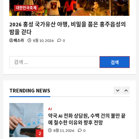
시간 정보의 중요성이 부각된 이유
대한민국축제
8월 11, 2026
0
4
2026 홍성 국가유산 야행, 비밀을 품은 홍주읍성의
요즘뜨는소식
밤을 걷다
5만 척의 배 이름에서 읽는 현대인의 숨
배소라
8월 10, 2026
0
겨진 욕망과 유머
8월 11, 2026
0
5
검
색:
자동차
캘리포니아 전기차 보조금 5 일 만에 소
진된 테슬라의 의미
TRENDING NEWS
8월 11, 2026
0
1
AI
약국 AI 전화 상담원, 수백 건의 불만 끝
에 철수한 이유와 향후 전망
8월 11, 2026
0
2