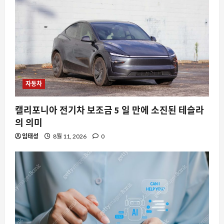
요즘뜨는소식
5만 척의 배 이름에서 읽는 현대인의 숨
겨진 욕망과 유머
8월 11, 2026
0
5
자동차
캘리포니아 전기차 보조금 5 일 만에 소진된 테슬라
의 의미
임태성
8월 11, 2026
0