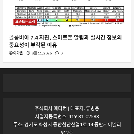
요즘뜨는소식
콜롬비아 7.4 지진, 스마트폰 알림과 실시간 정보의
중요성이 부각된 이유
이가은
8월 11, 2026
0
주식회사 메타런 | 대표자: 류병용
사업자등록번호: 419-81-02588
주소: 경기도 화성시 동탄첨단산업1로 14 동탄케이벨리
912호