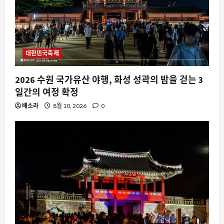
대한민국축제
AI
2026 수원 국가유산 야행, 화성 성곽의 밤을 걷는 3
약국 AI 전화 상담원, 수백 건의 불만 끝
일간의 여정 확정
에 철수한 이유와 향후 전망
배소라
8월 10, 2026
0
8월 11, 2026
0
2
스팀
스팀에서 게임이 업데이트도 없는데 자
꾸 ‘검증’만 반복되는 이유
8월 11, 2026
0
3
요즘뜨는소식
콜롬비아 7.4 지진, 스마트폰 알림과 실