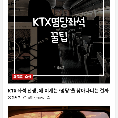
요즘뜨는소식
KTX 좌석 전쟁, 왜 이제는 ‘명당’을 찾아다니는 걸까
한서준
8월 7, 2026
0