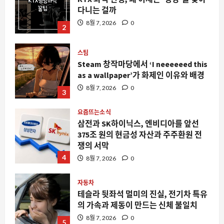
다니는 걸까
8월 7, 2026
0
2
스팀
Steam 창작마당에서 ‘I neeeeeed this
as a wallpaper’가 화제인 이유와 배경
8월 7, 2026
0
3
요즘뜨는소식
삼전과 SK하이닉스, 엔비디아를 앞선
375조 원의 현금성 자산과 주주환원 전
쟁의 서막
4
8월 7, 2026
0
자동차
테슬라 뒷좌석 멀미의 진실, 전기차 특유
의 가속과 제동이 만드는 신체 불일치
8월 7, 2026
0
5