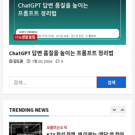
요즘뜨는소식
삼전과 SK하이닉스, 엔비디아를 앞선
375조 원의 현금성 자산과 주주환원 전
쟁의 서막
4
8월 7, 2026
0
IT&생활꿀팁
자동차
ChatGPT 답변 품질을 높이는 프롬프트 정리법
테슬라 뒷좌석 멀미의 진실, 전기차 특유
김도윤
7월 20, 2026
0
의 가속과 제동이 만드는 신체 불일치
8월 7, 2026
0
5
검
자동차
색:
테슬라가 만들지 않은 전기 제트보트, 유
튜버가 직접 완성한 350마력의 물 위 질
주
TRENDING NEWS
1
8월 7, 2026
0
요즘뜨는소식
KTX 좌석 전쟁, 왜 이제는 ‘명당’을 찾아