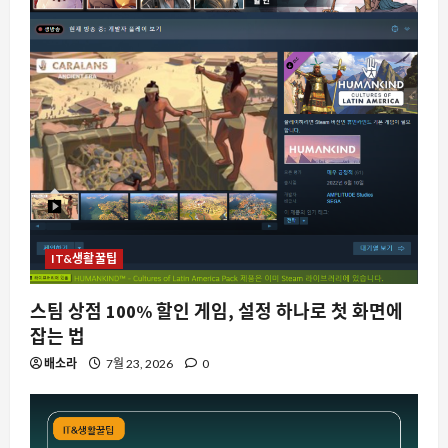
요즘뜨는소식
KTX 좌석 전쟁, 왜 이제는 ‘명당’을 찾아
IT&생활꿀팁
다니는 걸까
8월 7, 2026
0
2
스팀 상점 100% 할인 게임, 설정 하나로 첫 화면에
잡는 법
스팀
배소라
7월 23, 2026
0
Steam 창작마당에서 ‘I neeeeeed this
as a wallpaper’가 화제인 이유와 배경
8월 7, 2026
0
3