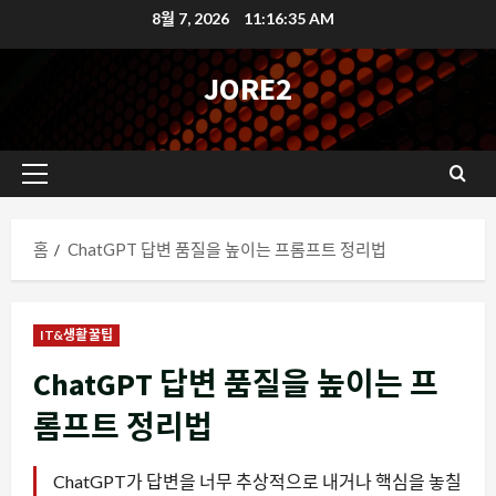
콘
8월 7, 2026
11:16:35 AM
텐
츠
JORE2
로
바
로
기
가
본
기
메
홈
ChatGPT 답변 품질을 높이는 프롬프트 정리법
뉴
IT&생활꿀팁
ChatGPT 답변 품질을 높이는 프
롬프트 정리법
ChatGPT가 답변을 너무 추상적으로 내거나 핵심을 놓칠