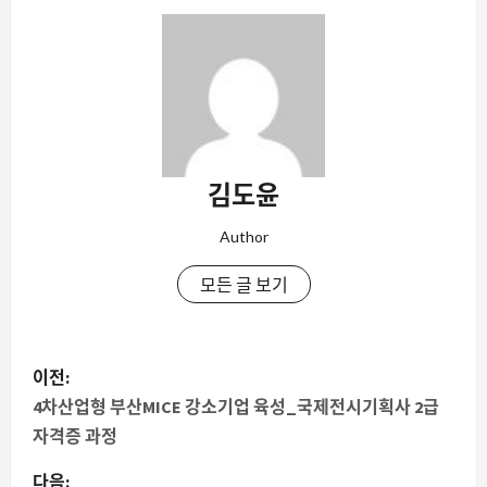
김도윤
Author
모든 글 보기
게
이전:
시
4차산업형 부산MICE 강소기업 육성_국제전시기획사 2급
자격증 과정
물
다음: