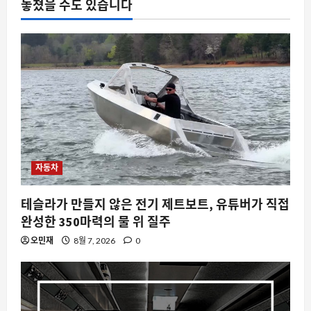
삼전과 SK하이닉스, 엔비디아를 앞선
놓쳤을 수도 있습니다
375조 원의 현금성 자산과 주주환원 전
쟁의 서막
4
8월 7, 2026
0
자동차
테슬라 뒷좌석 멀미의 진실, 전기차 특유
의 가속과 제동이 만드는 신체 불일치
8월 7, 2026
0
5
자동차
테슬라가 만들지 않은 전기 제트보트, 유튜버가 직접
완성한 350마력의 물 위 질주
오민재
8월 7, 2026
0