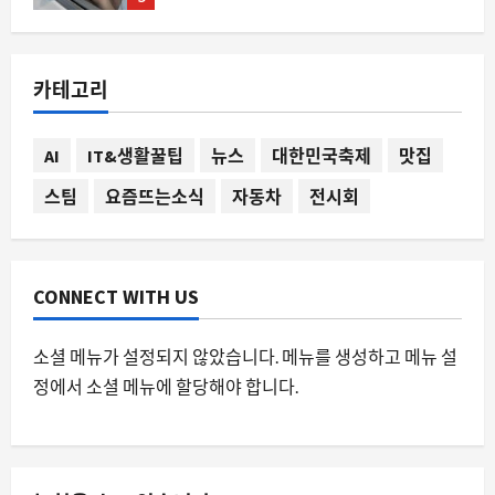
자동차
테슬라가 만들지 않은 전기 제트보트, 유
카테고리
튜버가 직접 완성한 350마력의 물 위 질
주
1
8월 7, 2026
0
AI
IT&생활꿀팁
뉴스
대한민국축제
맛집
스팀
요즘뜨는소식
자동차
전시회
요즘뜨는소식
KTX 좌석 전쟁, 왜 이제는 ‘명당’을 찾아
다니는 걸까
8월 7, 2026
0
2
CONNECT WITH US
스팀
소셜 메뉴가 설정되지 않았습니다. 메뉴를 생성하고 메뉴 설
Steam 창작마당에서 ‘I neeeeeed this
정에서 소셜 메뉴에 할당해야 합니다.
as a wallpaper’가 화제인 이유와 배경
8월 7, 2026
0
3
요즘뜨는소식