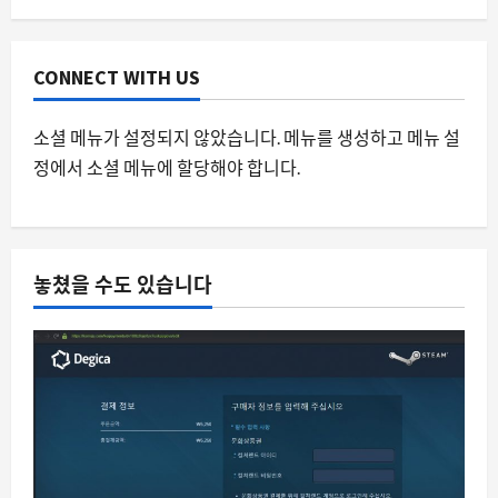
여름 장마철 곰팡이 잡는 필수템, 유한락
스 멀티액션 3 개 세트가 뜨는 이유
8월 7, 2026
0
3
CONNECT WITH US
스팀
소셜 메뉴가 설정되지 않았습니다. 메뉴를 생성하고 메뉴 설
스팀에서 게임을 사자마자 28 분 플레이
정에서 소셜 메뉴에 할당해야 합니다.
와 두 개의 업적, 이런 일이 가능한 이유
8월 7, 2026
0
4
자동차
놓쳤을 수도 있습니다
리튬의 한계를 넘은 소듐 이온 배터리, 중
국 광산에서 실증 시작
8월 7, 2026
0
5