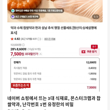
요즘뜨는소식
여름 장마철 곰팡이 잡는 필수템, 유한락
스 멀티액션 3 개 세트가 뜨는 이유
8월 7, 2026
0
3
스팀
스팀에서 게임을 사자마자 28 분 플레이
와 두 개의 업적, 이런 일이 가능한 이유
8월 7, 2026
0
4
자동차
리튬의 한계를 넘은 소듐 이온 배터리, 중
국 광산에서 실증 시작
요즘뜨는소식
8월 7, 2026
0
5
네이버 쇼핑에서 뜨는 3대 식재료, 몬스터크랩과 찹
스팀
쌀약과, 난각번호 1번 유정란의 비밀
스팀에서 네오슈프 결제가 사라진 이유