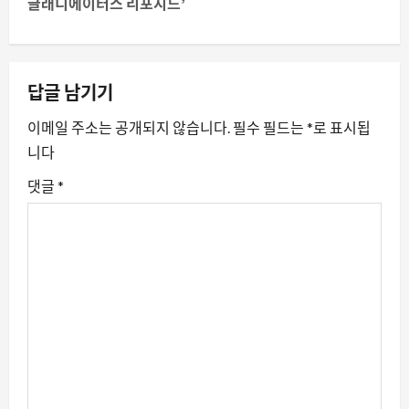
글래디에이터스 리포지드’
비
게
이
답글 남기기
션
이메일 주소는 공개되지 않습니다.
필수 필드는
*
로 표시됩
니다
댓글
*