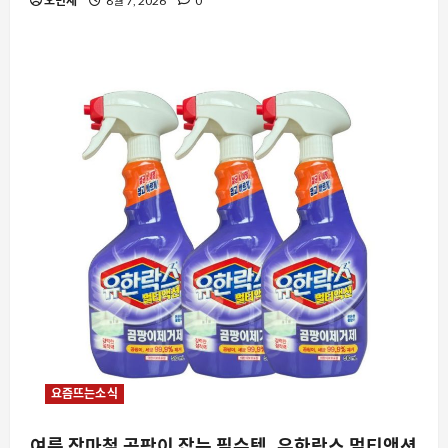
오민재
8월 7, 2026
0
요즘뜨는소식
여름 장마철 곰팡이 잡는 필수템, 유한락스 멀티액션