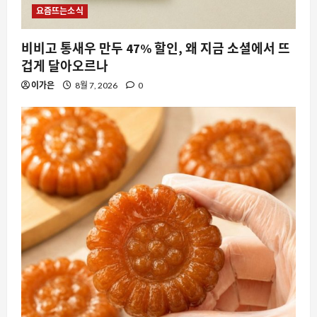
요즘뜨는소식
비비고 통새우 만두 47% 할인, 왜 지금 소셜에서 뜨
겁게 달아오르나
이가은
8월 7, 2026
0
자동차
상자 모양의 전기차 클림슨 딥오렌지 17,
왜 지금 주목받는가
8월 7, 2026
0
2