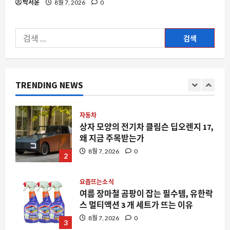
박서윤
8월 7, 2026
0
와 대안 찾기
8월 7, 2026
0
1
검
색:
자동차
상자 모양의 전기차 클림슨 딥오렌지 17,
왜 지금 주목받는가
TRENDING NEWS
8월 7, 2026
0
2
요즘뜨는소식
여름 장마철 곰팡이 잡는 필수템, 유한락
스 멀티액션 3 개 세트가 뜨는 이유
8월 7, 2026
0
3
스팀
스팀에서 게임을 사자마자 28 분 플레이
와 두 개의 업적, 이런 일이 가능한 이유
8월 7, 2026
0
4