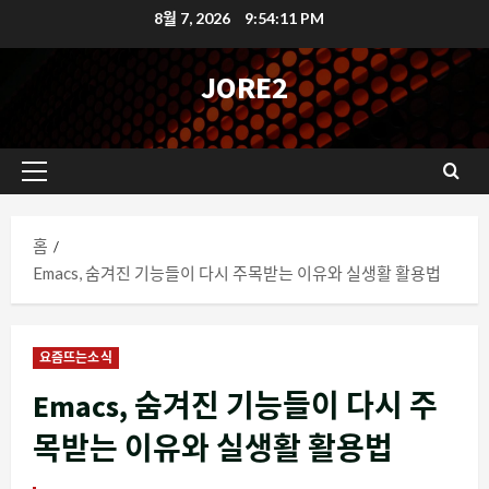
콘
8월 7, 2026
9:54:12 PM
텐
츠
JORE2
로
바
로
기
가
본
기
메
홈
뉴
Emacs, 숨겨진 기능들이 다시 주목받는 이유와 실생활 활용법
요즘뜨는소식
Emacs, 숨겨진 기능들이 다시 주
목받는 이유와 실생활 활용법