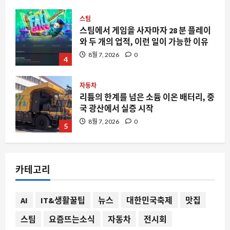
자동차
리튬의 한계를 넘은 소듐 이온 배터리, 중
국 광산에서 실증 시작
8월 7, 2026
0
5
스팀
스팀에서 네오슈프 결제가 사라진 이유
와 대안 찾기
8월 7, 2026
0
1
자동차
상자 모양의 전기차 클림슨 딥오렌지 17,
카테고리
왜 지금 주목받는가
8월 7, 2026
0
2
AI
IT&생활꿀팁
뉴스
대한민국축제
맛집
스팀
요즘뜨는소식
자동차
전시회
요즘뜨는소식