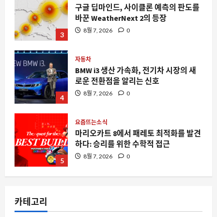
구글 딥마인드, 사이클론 예측의 판도를
바꾼 WeatherNext 2의 등장
8월 7, 2026
0
3
자동차
BMW i3 생산 가속화, 전기차 시장의 새
로운 전환점을 알리는 신호
8월 7, 2026
0
4
요즘뜨는소식
마리오카트 8에서 패레토 최적화를 발견
하다: 승리를 위한 수학적 접근
8월 7, 2026
0
5
자동차
25000달러에 435마일 주행, 부크 일렉트
카테고리
라 L7이 중국에서 일으킨 파장