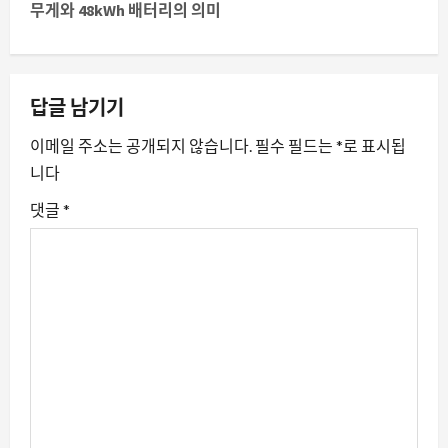
무게와 48kWh 배터리의 의미
비
게
이
답글 남기기
션
이메일 주소는 공개되지 않습니다.
필수 필드는
*
로 표시됩
니다
댓글
*