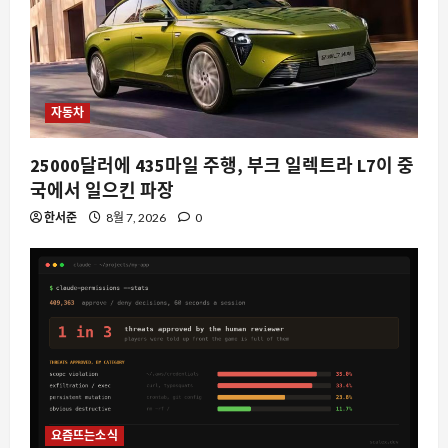
요즘뜨는소식
마리오카트 8에서 패레토 최적화를 발견
하다: 승리를 위한 수학적 접근
8월 7, 2026
0
5
자동차
25000달러에 435마일 주행, 부크 일렉트라 L7이 중
국에서 일으킨 파장
한서준
8월 7, 2026
0
요즘뜨는소식