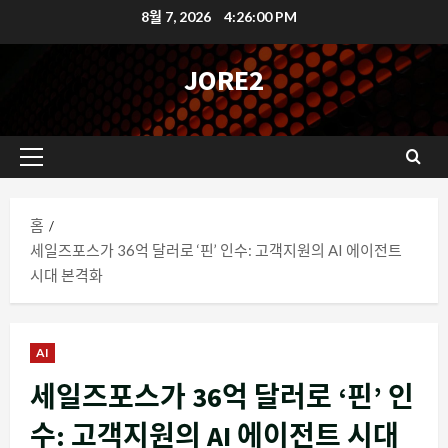
콘
8월 7, 2026
4:26:01 PM
텐
츠
JORE2
로
바
로
기
가
본
기
메
홈
뉴
세일즈포스가 36억 달러로 ‘핀’ 인수: 고객지원의 AI 에이전트
시대 본격화
AI
세일즈포스가 36억 달러로 ‘핀’ 인
수: 고객지원의 AI 에이전트 시대