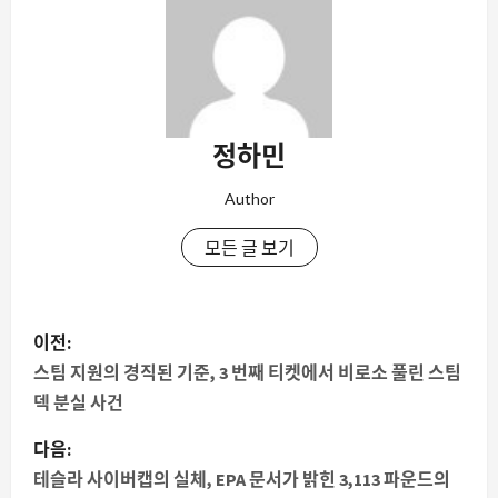
정하민
Author
모든 글 보기
게
이전:
시
스팀 지원의 경직된 기준, 3 번째 티켓에서 비로소 풀린 스팀
덱 분실 사건
물
다음:
내
테슬라 사이버캡의 실체, EPA 문서가 밝힌 3,113 파운드의