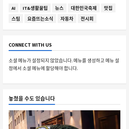
8월 7, 2026
0
1
AI
IT&생활꿀팁
뉴스
대한민국축제
맛집
스팀
요즘뜨는소식
자동차
전시회
요즘뜨는소식
AI 에이전트 명령 승인, 인간이 놓친 위협
은 3 분의 1
8월 7, 2026
0
2
CONNECT WITH US
AI
소셜 메뉴가 설정되지 않았습니다. 메뉴를 생성하고 메뉴 설
구글 딥마인드, 사이클론 예측의 판도를
정에서 소셜 메뉴에 할당해야 합니다.
바꾼 WeatherNext 2의 등장
8월 7, 2026
0
3
자동차
놓쳤을 수도 있습니다
BMW i3 생산 가속화, 전기차 시장의 새
로운 전환점을 알리는 신호
8월 7, 2026
0
4