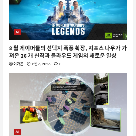
AI
요즘뜨는소식
AI 에이전트 명령 승인, 인간이 놓친 위협
은 3 분의 1
8 월 게이머들의 선택지 폭풍 확장, 지포스 나우가 가
8월 7, 2026
0
져온 26 개 신작과 클라우드 게임의 새로운 일상
2
이가은
8월 6, 2026
0
AI
구글 딥마인드, 사이클론 예측의 판도를
바꾼 WeatherNext 2의 등장
8월 7, 2026
0
3
자동차
BMW i3 생산 가속화, 전기차 시장의 새
로운 전환점을 알리는 신호
AI
8월 7, 2026
0
4