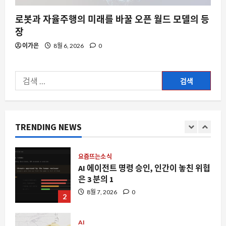
로봇과 자율주행의 미래를 바꿀 오픈 월드 모델의 등
요즘뜨는소식
장
마리오카트 8에서 패레토 최적화를 발견
이가은
8월 6, 2026
0
하다: 승리를 위한 수학적 접근
8월 7, 2026
0
5
검
색:
자동차
25000달러에 435마일 주행, 부크 일렉트
라 L7이 중국에서 일으킨 파장
TRENDING NEWS
8월 7, 2026
0
1
요즘뜨는소식
AI 에이전트 명령 승인, 인간이 놓친 위협
은 3 분의 1
8월 7, 2026
0
2
AI