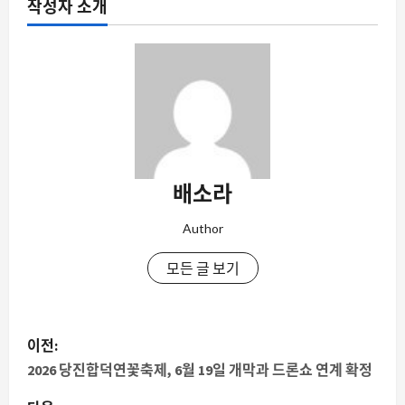
작성자 소개
배소라
Author
모든 글 보기
게
이전:
시
2026 당진합덕연꽃축제, 6월 19일 개막과 드론쇼 연계 확정