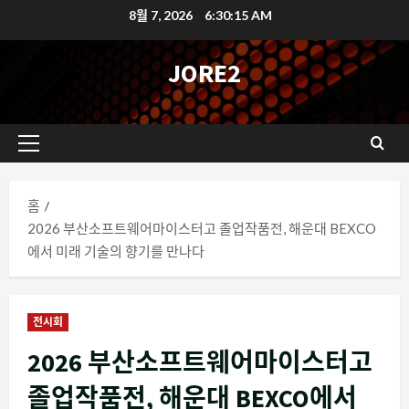
콘
8월 7, 2026
6:30:16 AM
텐
츠
JORE2
로
바
로
기
가
본
기
메
홈
뉴
2026 부산소프트웨어마이스터고 졸업작품전, 해운대 BEXCO
에서 미래 기술의 향기를 만나다
전시회
2026 부산소프트웨어마이스터고
졸업작품전, 해운대 BEXCO에서