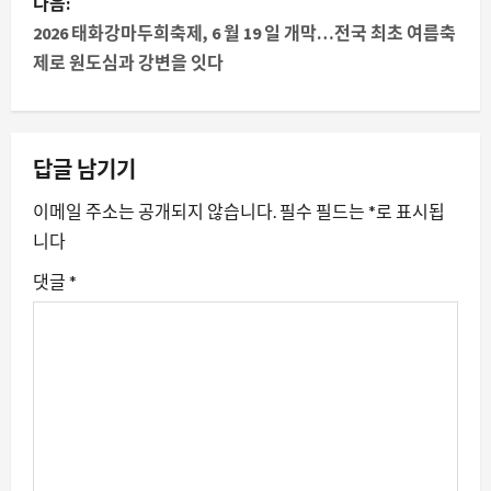
물
다음:
2026 태화강마두희축제, 6 월 19 일 개막…전국 최초 여름축
내
제로 원도심과 강변을 잇다
비
게
답글 남기기
이
이메일 주소는 공개되지 않습니다.
필수 필드는
*
로 표시됩
션
니다
댓글
*