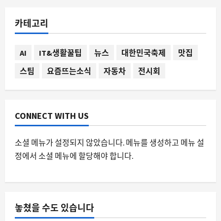
스팀
스팀에서 ‘Blast the Past’가 주목받는
카테고리
이유와 데이터로 본 indie 게임의 생존 전
략
4
8월 7, 2026
0
AI
IT&생활꿀팁
뉴스
대한민국축제
맛집
스팀
요즘뜨는소식
자동차
전시회
요즘뜨는소식
오버워치 디몬 시네마틱이 던지는 성장
통과 팬덤의 반응
8월 7, 2026
0
5
CONNECT WITH US
소셜 메뉴가 설정되지 않았습니다. 메뉴를 생성하고 메뉴 설
정에서 소셜 메뉴에 할당해야 합니다.
놓쳤을 수도 있습니다