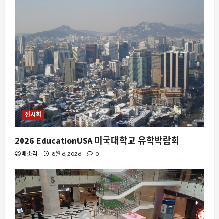
3
8월 7, 2026
0
스팀
스팀에서 ‘Blast the Past’가 주목받는
이유와 데이터로 본 indie 게임의 생존 전
략
4
8월 7, 2026
0
요즘뜨는소식
오버워치 디몬 시네마틱이 던지는 성장
통과 팬덤의 반응
전시회
8월 7, 2026
0
5
2026 EducationUSA 미국대학교 유학박람회
배소라
8월 6, 2026
0
AI
YC 스타트업 스쿨에서 Gemini와 구글 AI
가 일상을 바꾸는 이유
8월 7, 2026
0
1
스팀