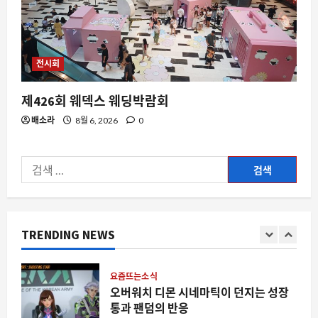
스팀 리뷰의 진실성, 데모 플레이 시간과
실제 구매 기록의 괴리가 드러난다
8월 7, 2026
0
2
전시회
요즘뜨는소식
제426회 웨덱스 웨딩박람회
합법이라는 옷을 입고 찾아오는 민주주
의의 붕괴, 지금 우리가 주목해야 하는 이
배소라
8월 6, 2026
0
유
3
8월 7, 2026
0
검
스팀
색:
스팀에서 ‘Blast the Past’가 주목받는
이유와 데이터로 본 indie 게임의 생존 전
략
TRENDING NEWS
4
8월 7, 2026
0
요즘뜨는소식
오버워치 디몬 시네마틱이 던지는 성장
통과 팬덤의 반응