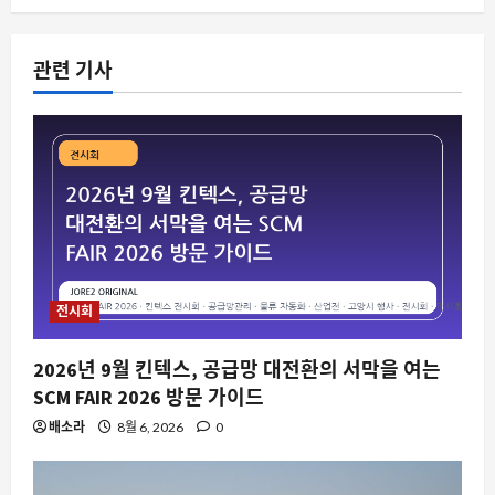
관련 기사
스팀
스팀 리뷰의 진실성, 데모 플레이 시간과
전시회
실제 구매 기록의 괴리가 드러난다
8월 7, 2026
0
2
2026년 9월 킨텍스, 공급망 대전환의 서막을 여는
SCM FAIR 2026 방문 가이드
요즘뜨는소식
합법이라는 옷을 입고 찾아오는 민주주
배소라
8월 6, 2026
0
의의 붕괴, 지금 우리가 주목해야 하는 이
유